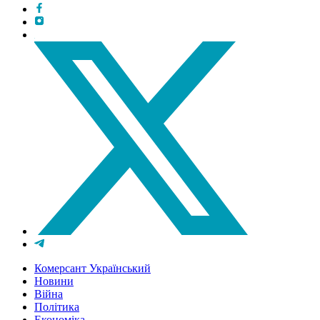
Комерсант Український
Новини
Війна
Політика
Економіка