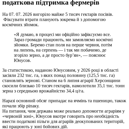
податкова підтримка фермерів
На 07. 07. 2026 вигоріло майже 5 тисяч гектарів посівів.
Фіксувати втрати планують зокрема й з допомогою
космічних зйомок.
«Я думаю, в процесі ми офіційно зафіксуємо все.
Зараз громади працюють, ми замовляємо космічні
зйомки. Беремо стан поля на перше червня, потім
на липень, на серпень — і так ми побачимо, де
згоріло зерно, а де просто бур’ян», — пояснює
Юнусов.
За статистикою, наданою Юнусовим, у 2026 році в області
засіяли 232 тис. га, з яких понад половину (125,5 тис. га)
становлять зернові. Станом на 6 липня аграрії Херсонщини
скосили близько 10 тисяч гектарів, намолотили 35,1 тис. тонн
зерна з середньою врожайністю 34,4 ц/га.
Наразі основний обсяг припадає на ячмінь та пшеницю, також
почали збір ріпаку.
На питання, чим держава може реально допомогти аграріям у
«червоній зоні», Юнусов вкотре говорить про необхідність
ввести податкові пільги для аграріїв деокупованих територій,
які працюють у зоні бойових дій.