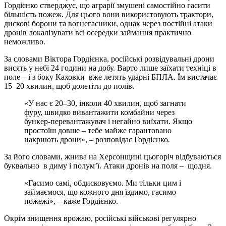
Гордієнко стверджує, що аграрії змушені самостійно гасити
більшість пожеж. Для цього вони використовують трактори,
дискові борони та вогнегасники, однак через постійні атаки
дронів локалізувати всі осередки займання практично
неможливо.
За словами Віктора Гордієнка, російські розвідувальні дрони
висять у небі 24 години на добу. Варто лише заїхати техніці в
поле – і з боку Каховки вже летять ударні БПЛА. Їм вистачає
15–20 хвилин, щоб долетіти до полів.
«У нас є 20–30, інколи 40 хвилин, щоб загнати
фуру, швидко вивантажити комбайни через
бункер-перевантажувач і негайно виїхати. Якщо
простоїш довше – тебе майже гарантовано
накриють дрони», – розповідає
Гордієнко
.
За його словами, жнива на Херсонщині цьогоріч відбуваються
буквально в диму і полум’ї. Атаки дронів на поля – щодня.
«Гасимо самі, обдисковуємо. Ми тільки цим і
займаємося, що кожного дня їздимо, гасимо
пожежі», – каже Гордієнко.
Окрім знищення врожаю, російські військові регулярно