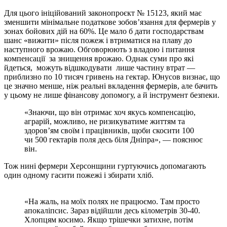
Для цього ініційований законопроєкт № 15123, який має
зменшити мінімальне податкове зобов’язання для фермерів у
зонах бойових дій на 60%. Це мало б дати господарствам
шанс «вижити» після пожеж і втриматися на плаву до
наступного врожаю. Обговорюють з владою і питання
компенсації за знищення врожаю. Однак суми про які
йдеться, можуть відшкодувати лише частину втрат —
приблизно по 10 тисяч гривень на гектар. Юнусов визнає, що
це значно менше, ніж реальні вкладення фермерів, але бачить
у цьому не лише фінансову допомогу, а й інструмент безпеки.
«Знаючи, що він отримає хоч якусь компенсацію,
аграрій, можливо, не ризикуватиме життям та
здоров’ям своїм і працівників, щоби скосити 100
чи 500 гектарів поля десь біля Дніпра», — пояснює
він.
Тож нині фермери Херсонщини гуртуючись допомагають
один одному гасити пожежі і збирати хліб.
«На жаль, на моїх полях не працюємо. Там просто
апокаліпсис. Зараз відійшли десь кілометрів 30-40.
Хлопцям косимо. Якщо трішечки затихне, потім