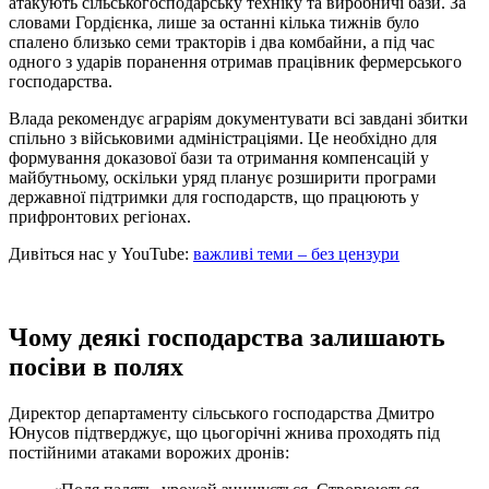
атакують сільськогосподарську техніку та виробничі бази. За
словами Гордієнка, лише за останні кілька тижнів було
спалено близько семи тракторів і два комбайни, а під час
одного з ударів поранення отримав працівник фермерського
господарства.
Влада рекомендує аграріям документувати всі завдані збитки
спільно з військовими адміністраціями. Це необхідно для
формування доказової бази та отримання компенсацій у
майбутньому, оскільки уряд планує розширити програми
державної підтримки для господарств, що працюють у
прифронтових регіонах.
Дивіться нас у YouTube:
важливі теми – без цензури
Чому деякі господарства залишають
посіви в полях
Директор департаменту сільського господарства Дмитро
Юнусов підтверджує, що цьогорічні жнива проходять під
постійними атаками ворожих дронів: