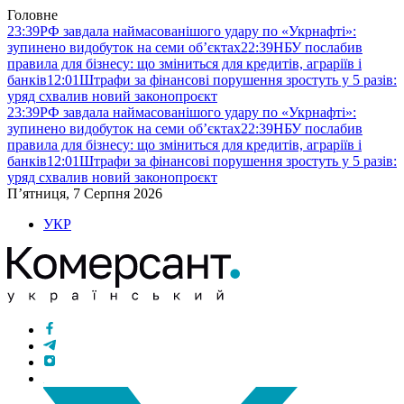
Головне
23:39
РФ завдала наймасованішого удару по «Укрнафті»:
зупинено видобуток на семи об’єктах
22:39
НБУ послабив
правила для бізнесу: що зміниться для кредитів, аграріїв і
банків
12:01
Штрафи за фінансові порушення зростуть у 5 разів:
уряд схвалив новий законопроєкт
23:39
РФ завдала наймасованішого удару по «Укрнафті»:
зупинено видобуток на семи об’єктах
22:39
НБУ послабив
правила для бізнесу: що зміниться для кредитів, аграріїв і
банків
12:01
Штрафи за фінансові порушення зростуть у 5 разів:
уряд схвалив новий законопроєкт
П’ятниця, 7 Серпня 2026
УКР