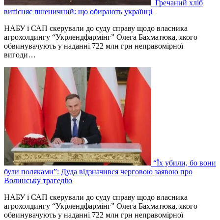
Гречаний хліб
витісняє пшеничний: що обирають українці
НАБУ і САП скерували до суду справу щодо власника
агрохолдингу “Укрлендфармінг” Олега Бахматюка, якого
обвинувачують у наданні 722 млн грн неправомірної
вигоди…
“Їх убили, бо вони
були поляками”: Дуда відзначився черговою заявою про
Волинську трагедію
НАБУ і САП скерували до суду справу щодо власника
агрохолдингу “Укрлендфармінг” Олега Бахматюка, якого
обвинувачують у наданні 722 млн грн неправомірної