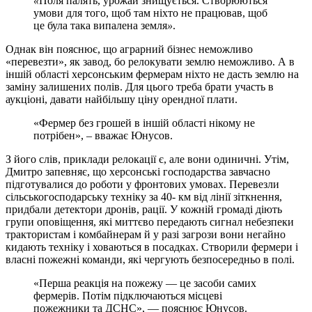
«
Поля палять, урожай знищується. Створюються
умови для того, щоб там ніхто не працював, щоб
це була така випалена земля
»
.
Однак він пояснює, що аграрний бізнес неможливо
«перевезти», як завод, бо релокувати землю неможливо. А в
іншій області херсонським фермерам ніхто не дасть землю на
заміну залишених полів. Для цього треба брати участь в
аукціоні, давати найбільшу ціну орендної плати.
«Фермер без грошей в іншій області нікому не
потрібен», – вважає Юнусов.
З його слів, приклади релокації є, але вони одиничні. Утім,
Дмитро запевняє, що херсонські господарства завчасно
підготувалися до роботи у фронтових умовах. Перевезли
сільськогосподарську техніку за 40- км від лінії зіткнення,
придбали детектори дронів, рації. У кожній громаді діють
групи оповіщення, які миттєво передають сигнал небезпеки
трактористам і комбайнерам й у разі загрози вони негайно
кидають техніку і ховаються в посадках. Створили фермери і
власні пожежні команди, які чергують безпосередньо в полі.
«Перша реакція на пожежу — це засоби самих
фермерів. Потім підключаються місцеві
пожежники та ДСНС», — пояснює Юнусов.