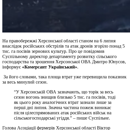
На правобережжі Херсонської області станом на 6 липня
внаслідок російських обстрілів та атак дронів згоріло понад 5
тис. га посівів зернових культур. Про це повідомив
Суспільному директор департаменту розвитку сільського
господарства та зрошення Херсонської ОВА Дмитро Юнусов,
інформує
«Комерсант Український»
.
За його словами, така площа втрат уже перевищила показник
за весь минулий сезон.
“У Херсонській ОВА зазначають, що торік за весь
сезон вогонь знищив близько 5 тис. га посівів, тоді
як цього року аналогічних втрат зазнали лише за
перші дні липня. Значна частина пожеж виникає
після цілеспрямованих атак російських військ на
сільськогосподарські угіддя.” – пише Суспільне.
Голова Асоціації фермерів Херсонської області Віктор