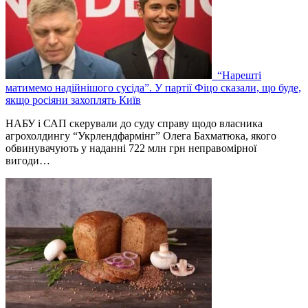
“Нарешті
матимемо надійнішого сусіда”. У партії Фіцо сказали, що буде,
якщо росіяни захоплять Київ
НАБУ і САП скерували до суду справу щодо власника
агрохолдингу “Укрлендфармінг” Олега Бахматюка, якого
обвинувачують у наданні 722 млн грн неправомірної
вигоди…