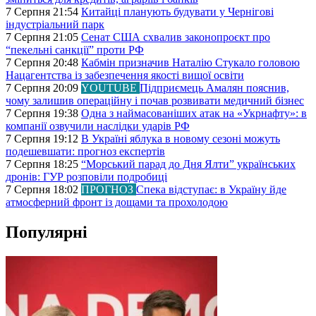
7 Серпня 21:54
Китайці планують будувати у Чернігові
індустріальний парк
7 Серпня 21:05
Сенат США схвалив законопроєкт про
“пекельні санкції” проти РФ
7 Серпня 20:48
Кабмін призначив Наталію Стукало головою
Нацагентства із забезпечення якості вищої освіти
7 Серпня 20:09
YOUTUBE
Підприємець Амалян пояснив,
чому залишив операційну і почав розвивати медичний бізнес
7 Серпня 19:38
Одна з наймасованіших атак на «Укрнафту»: в
компанії озвучили наслідки ударів РФ
7 Серпня 19:12
В Україні яблука в новому сезоні можуть
подешевшати: прогноз експертів
7 Серпня 18:25
“Морський парад до Дня Ялти” українських
дронів: ГУР розповіли подробиці
7 Серпня 18:02
ПРОГНОЗ
Спека відступає: в Україну йде
атмосферний фронт із дощами та прохолодою
Популярні