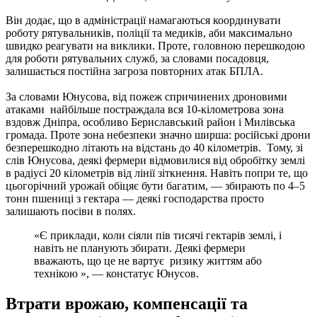
Він додає, що в адміністрації намагаються координувати
роботу рятувальників, поліції та медиків, аби максимально
швидко реагувати на виклики. Проте, головною перешкодою
для роботи рятувальних служб, за словами посадовця,
залишається постійна загроза повторних атак БПЛА.
За словами Юнусова, від пожеж спричинених дроновими
атаками найбільше постраждала вся 10-кілометрова зона
вздовж Дніпра, особливо Бериславський район і Милівська
громада. Проте зона небезпеки значно ширша: російські дрони
безперешкодно літають на відстань до 40 кілометрів. Тому, зі
слів Юнусова, деякі фермери відмовилися від обробітку землі
в радіусі 20 кілометрів від лінії зіткнення. Навіть попри те, що
цьогорічний урожай обіцяє бути багатим, — збирають по 4–5
тонн пшениці з гектара — деякі господарства просто
залишають посіви в полях.
«Є приклади, коли сіяли пів тисячі гектарів землі, і
навіть не планують збирати. Деякі фермери
вважають, що це не вартує ризику життям або
технікою », — констатує Юнусов.
Втрати врожаю, компенсації та