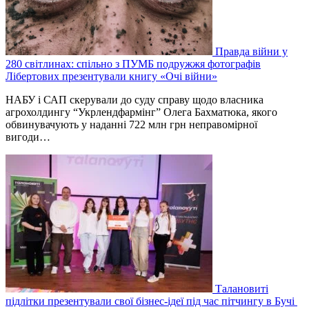
Правда війни у
280 світлинах: спільно з ПУМБ подружжя фотографів
Лібертових презентували книгу «Очі війни»
НАБУ і САП скерували до суду справу щодо власника
агрохолдингу “Укрлендфармінг” Олега Бахматюка, якого
обвинувачують у наданні 722 млн грн неправомірної
вигоди…
Талановиті
підлітки презентували свої бізнес-ідеї під час пітчингу в Бучі