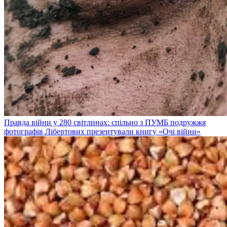
Правда війни у 280 світлинах: спільно з ПУМБ подружжя
фотографів Лібертових презентували книгу «Очі війни»