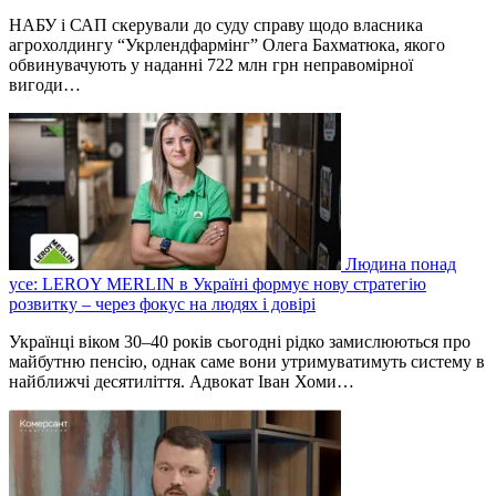
НАБУ і САП скерували до суду справу щодо власника
агрохолдингу “Укрлендфармінг” Олега Бахматюка, якого
обвинувачують у наданні 722 млн грн неправомірної
вигоди…
Людина понад
усе: LEROY MERLIN в Україні формує нову стратегію
розвитку – через фокус на людях і довірі
Українці віком 30–40 років сьогодні рідко замислюються про
майбутню пенсію, однак саме вони утримуватимуть систему в
найближчі десятиліття. Адвокат Іван Хоми…