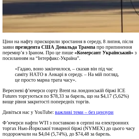
Ціни на нафту прискорили зростання в середу, 8 липня, після
заяви
президента США Дональда Трампа
про припинення
перемир’я з Іраном. Про це пише
«Комерсант Український»
з
посиланням на “Інтерфакс-Україна”.
«Гадаю, воно закінчилося, – сказав він під час
саміту НАТО в Анкарі в середу. – На мій погляд,
це просто марна трата часу».
Вересневі ф’ючерси сорту Brent на лондонській біржі ICE
Futures торгуються по $78,33 за барель, що на $4,17 (5,62%)
вище рівня закритості попередніх торгів.
Дивіться нас у YouTube:
важливі теми – без цензури
Ф’ючерси нафти WTI з поставкою в серпні на електронних
торгах Нью-Йоркської товарної біржі (NYMEX) до цього часу
подорожчали на $4,04 (5,74%), до $74,48 за барель.