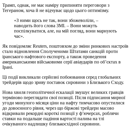
Трамп, однак, не має наміру припиняти переговори з
Тегераном, хоча й не відчуває щодо цього оптимізму.
«З ними щось не так, вони збожеволіли, –
наводить його слова ЗМІ. – Вони можуть
поспілкуватися, але, на мій погляд, вони марнують
час».
Як повідомляє Reuters, поштовхом до зміни ринкових настроїв
стало відновлення Сполученими Штатами санкцій проти
іранського нафтового експорту, а також проведення
американськими військовими серії авіаударів по об’єктах в
Ірані.
Ці події викликали серйозні побоювання серед глобальних
трейдерів щодо зриву поставок сировини з Близького Сходу.
Нова хвиля геополітичної ескалації змушує великих гравців
терміново переглядати свої позиції. Після підписання мирної
угоди минулого місяця ціни на нафту тимчасово опустилися
до довоєнного рівня, через що біржові трейдери масово
відкривали рекордні короткі позиції у ф’ючерсах, роблячи
ставки на подальше падіння вартості палива на тлі
очікуваного надлишку близькосхідної сировини.