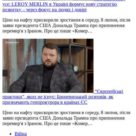
усе: LEROY MERLIN в Україні формує нову стратегію
розвитку – через фокус на людях і довірі
Ціни на нафту прискорили зростання в середу, 8 липня, після
заяви президента США Дональда Трампа про припинення
перемир'я з Іраном. Про це пише «Комер…
“Європейські
практики”, яких не існує: Броневицький розповів, як
призначають генпрокурора в країнах ЄС
Ціни на нафту прискорили зростання в середу, 8 липня, після
заяви президента США Дональда Трампа про припинення
перемир'я з Іраном. Про це пише «Комер…
Війна