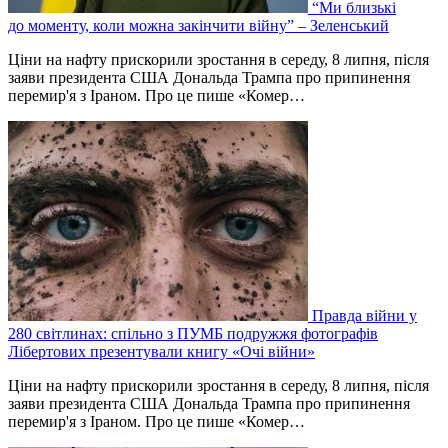
“Ми близькі
до моменту, коли можна закінчити війну” – Зеленський
Ціни на нафту прискорили зростання в середу, 8 липня, після
заяви президента США Дональда Трампа про припинення
перемир'я з Іраном. Про це пише «Комер…
Правда війни у
280 світлинах: спільно з ПУМБ подружжя фотографів
Лібертових презентували книгу «Очі війни»
Ціни на нафту прискорили зростання в середу, 8 липня, після
заяви президента США Дональда Трампа про припинення
перемир'я з Іраном. Про це пише «Комер…