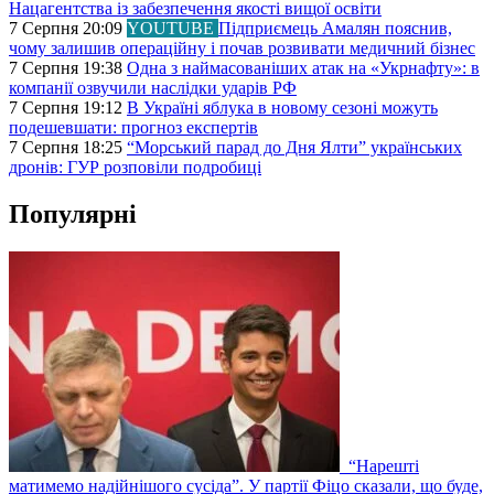
Нацагентства із забезпечення якості вищої освіти
7 Серпня 20:09
YOUTUBE
Підприємець Амалян пояснив,
чому залишив операційну і почав розвивати медичний бізнес
7 Серпня 19:38
Одна з наймасованіших атак на «Укрнафту»: в
компанії озвучили наслідки ударів РФ
7 Серпня 19:12
В Україні яблука в новому сезоні можуть
подешевшати: прогноз експертів
7 Серпня 18:25
“Морський парад до Дня Ялти” українських
дронів: ГУР розповіли подробиці
Популярні
“Нарешті
матимемо надійнішого сусіда”. У партії Фіцо сказали, що буде,