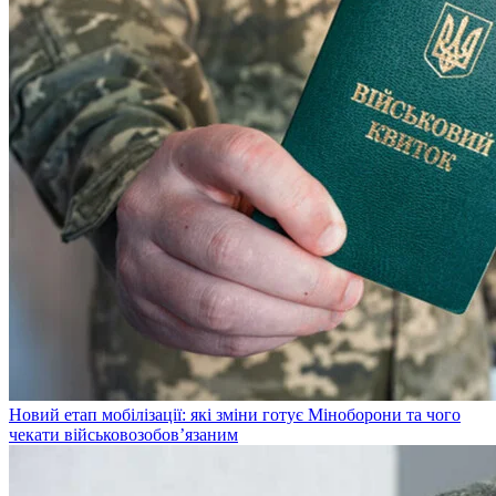
Новий етап мобілізації: які зміни готує Міноборони та чого
чекати військовозобов’язаним