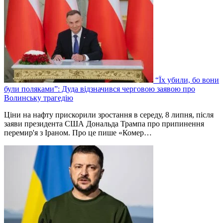
“Їх убили, бо вони
були поляками”: Дуда відзначився черговою заявою про
Волинську трагедію
Ціни на нафту прискорили зростання в середу, 8 липня, після
заяви президента США Дональда Трампа про припинення
перемир'я з Іраном. Про це пише «Комер…