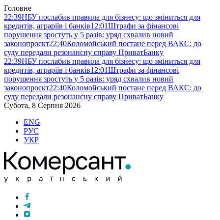
Головне
22:39
НБУ послабив правила для бізнесу: що зміниться для
кредитів, аграріїв і банків
12:01
Штрафи за фінансові
порушення зростуть у 5 разів: уряд схвалив новий
законопроєкт
22:40
Коломойський постане перед ВАКС: до
суду передали резонансну справу ПриватБанку
22:39
НБУ послабив правила для бізнесу: що зміниться для
кредитів, аграріїв і банків
12:01
Штрафи за фінансові
порушення зростуть у 5 разів: уряд схвалив новий
законопроєкт
22:40
Коломойський постане перед ВАКС: до
суду передали резонансну справу ПриватБанку
Субота, 8 Серпня 2026
ENG
РУС
УКР