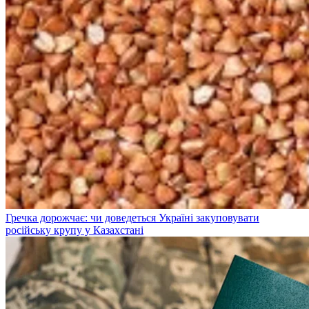
Гречка дорожчає: чи доведеться Україні закуповувати
російську крупу у Казахстані