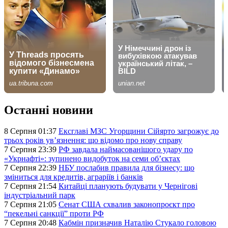
Останні новини
8 Серпня 01:37
Ексглаві МЗС Угорщини Сійярто загрожує до
трьох років ув’язнення: що відомо про нову справу
7 Серпня 23:39
РФ завдала наймасованішого удару по
«Укрнафті»: зупинено видобуток на семи об’єктах
7 Серпня 22:39
НБУ послабив правила для бізнесу: що
зміниться для кредитів, аграріїв і банків
7 Серпня 21:54
Китайці планують будувати у Чернігові
індустріальний парк
7 Серпня 21:05
Сенат США схвалив законопроєкт про
“пекельні санкції” проти РФ
7 Серпня 20:48
Кабмін призначив Наталію Стукало головою