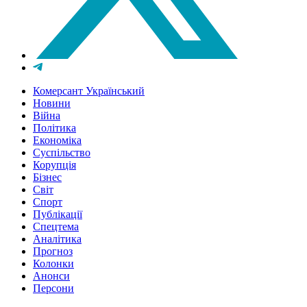
Комерсант Український
Новини
Війна
Політика
Економіка
Суспільство
Корупція
Бізнес
Світ
Спорт
Публікації
Спецтема
Аналітика
Прогноз
Колонки
Анонси
Персони