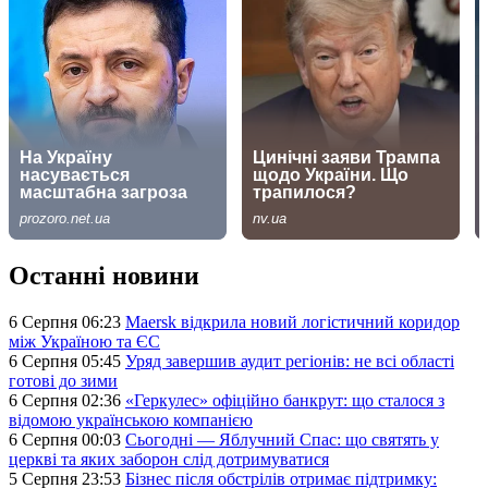
Останні новини
6 Серпня 06:23
Maersk відкрила новий логістичний коридор
між Україною та ЄС
6 Серпня 05:45
Уряд завершив аудит регіонів: не всі області
готові до зими
6 Серпня 02:36
«Геркулес» офіційно банкрут: що сталося з
відомою українською компанією
6 Серпня 00:03
Сьогодні — Яблучний Спас: що святять у
церкві та яких заборон слід дотримуватися
5 Серпня 23:53
Бізнес після обстрілів отримає підтримку: