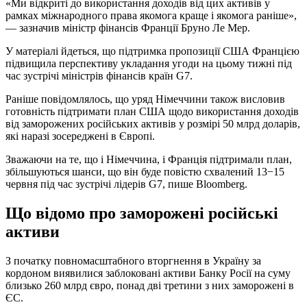
«Ми відкриті до використання доходів від цих активів у
рамках міжнародного права якомога краще і якомога раніше»,
— зазначив міністр фінансів Франції Бруно Ле Мер.
У матеріалі йдеться, що підтримка пропозиції США Францією
підвищила перспективу укладання угоди на цьому тижні під
час зустрічі міністрів фінансів країн G7.
Раніше повідомлялось, що уряд Німеччини також висловив
готовність підтримати план США щодо використання доходів
від заморожених російських активів у розмірі 50 млрд доларів,
які наразі зосереджені в Європі.
Зважаючи на те, що і Німеччина, і Франція підтримали план,
збільшуються шанси, що він буде повістю схвалений 13−15
червня під час зустрічі лідерів G7, пише Bloomberg.
Що відомо про заморожені російські
активи
З початку повномасштабного вторгнення в Україну за
кордоном виявилися заблоковані активи Банку Росії на суму
близько 260 млрд євро, понад дві третини з них заморожені в
ЄС.