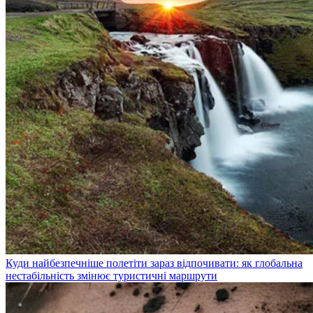
Куди найбезпечніше полетіти зараз відпочивати: як глобальна
нестабільність змінює туристичні маршрути