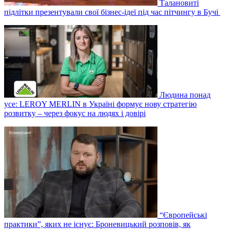
Талановиті
підлітки презентували свої бізнес-ідеї під час пітчингу в Бучі
Людина понад
усе: LEROY MERLIN в Україні формує нову стратегію
розвитку – через фокус на людях і довірі
“Європейські
практики”, яких не існує: Броневицький розповів, як