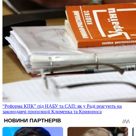
“Реформа КПК” під НАБУ та САП: як у Раді реагують на
законодавчі пропозиції Клименка та Кривоноса