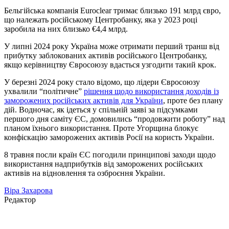
Бельгійська компанія Euroclear тримає близько 191 млрд євро,
що належать російському Центробанку, яка у 2023 році
заробила на них близько €4,4 млрд.
У липні 2024 року Україна може отримати перший транш від
прибутку заблокованих активів російського Центробанку,
якщо керівництву Євросоюзу вдасться узгодити такий крок.
У березні 2024 року стало відомо, що лідери Євросоюзу
ухвалили “політичне”
рішення щодо використання доходів із
заморожених російських активів для України
, проте без плану
дій. Водночас, як ідеться у спільній заяві за підсумками
першого дня саміту ЄС, домовились “продовжити роботу” над
планом їхнього використання. Проте Угорщина блокує
конфіскацію заморожених активів Росії на користь України.
8 травня посли країн ЄС погодили принципові заходи щодо
використання надприбутків від заморожених російських
активів на відновлення та озброєння України.
Віра Захарова
Редактор