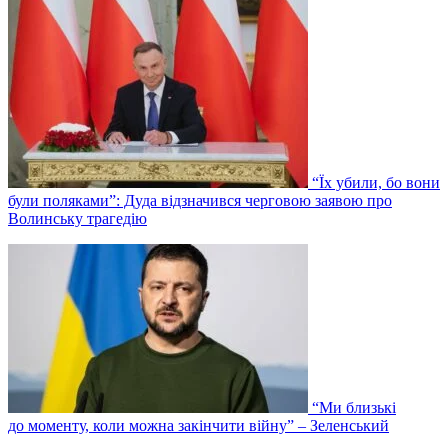
“Їх убили, бо вони
були поляками”: Дуда відзначився черговою заявою про
Волинську трагедію
“Ми близькі
до моменту, коли можна закінчити війну” – Зеленський