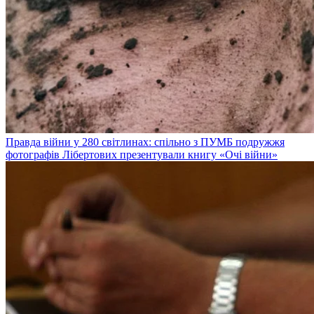
Правда війни у 280 світлинах: спільно з ПУМБ подружжя
фотографів Лібертових презентували книгу «Очі війни»