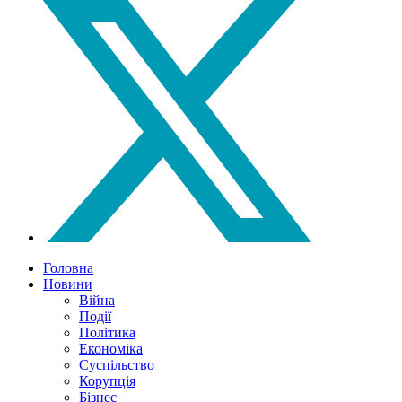
Головна
Новини
Війна
Події
Політика
Економіка
Суспільство
Корупція
Бізнес