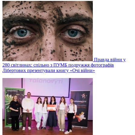
Правда війни у
280 світлинах: спільно з ПУМБ подружжя фотографів
Лібертових презентували книгу «Очі війни»