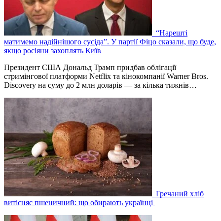
“Нарешті
матимемо надійнішого сусіда”. У партії Фіцо сказали, що буде,
якщо росіяни захоплять Київ
Президент США Дональд Трамп придбав облігації
стримінгової платформи Netflix та кінокомпанії Warner Bros.
Discovery на суму до 2 млн доларів — за кілька тижнів…
Гречаний хліб
витісняє пшеничний: що обирають українці