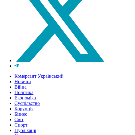
Комерсант Український
Новини
Війна
Політика
Економіка
Суспільство
Корупція
Бізнес
Світ
Спорт
Публікації