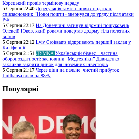
Корецький провів термінову нараду
5 Серпня 22:40
Дерегуляція замість нових податків:
співзасновник “Нової пошти» звернувся до уряду після атаки
РФ
5 Серпня 22:17
На Донеччині загинув відомий пошуковець
Олексій Юков, який роками повертав додому тіла полеглих
воїнів
5 Серпня 22:12
Lviv Croissants відкривають перший заклад у
Каліфорнії
5 Серпня 21:51
ДУМКА
Український бізнес – частина
обороноздатності: засновник “Медтехніки” Давиденко
закликав закрити ринок для іноземних інвесторів
5 Серпня 21:17
Через ціни на пальне: чистий прибуток
Lufthansa впав на 88%
Популярні