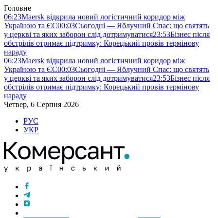
Головне
06:23
Maersk відкрила новий логістичний коридор між
Україною та ЄС
00:03
Сьогодні — Яблучний Спас: що святять
у церкві та яких заборон слід дотримуватися
23:53
Бізнес після
обстрілів отримає підтримку: Корецький провів термінову
нараду
06:23
Maersk відкрила новий логістичний коридор між
Україною та ЄС
00:03
Сьогодні — Яблучний Спас: що святять
у церкві та яких заборон слід дотримуватися
23:53
Бізнес після
обстрілів отримає підтримку: Корецький провів термінову
нараду
Четвер, 6 Серпня 2026
РУС
УКР