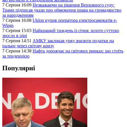
7 Серпня 16:09
Незважаючи на рішення Верховного суду:
Трамп підписав укази про обмеження права на громадянство
за народженням
7 Серпня 16:08
Uklon купив оператора електросамокатів e-
Wings
7 Серпня 15:03
Найкращий тиждень із січня: золото суттєво
зросло в ціні
7 Серпня 14:51
АМКУ закликав уряд знизити податки на
пальне через світову кризу
7 Серпня 14:38
Нафта дорожчає на світових ринках: що стоїть
за тенденцією
Популярні