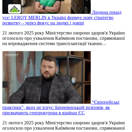
Людина понад
усе: LEROY MERLIN в Україні формує нову стратегію
розвитку – через фокус на людях і довірі
21 лютого 2025 року Міністерство охорони здоров'я України
оголосило про ухвалення Кабміном постанови, спрямованої
на впровадження системи трансплантації тканин…
“Європейські
практики”, яких не існує: Броневицький розповів, як
призначають генпрокурора в країнах ЄС
21 лютого 2025 року Міністерство охорони здоров'я України
оголосило про ухвалення Кабміном постанови, спрямованої