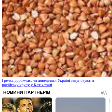
Гречка дорожчає: чи доведеться Україні закуповувати
російську крупу у Казахстані