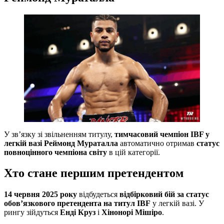
У зв’язку зі звільненням титулу,
тимчасовий чемпіон IBF у
легкій вазі Реймонд Мураталла
автоматично отримав
статус
повноцінного чемпіона світу
в цій категорії.
Хто стане першим претендентом
14 червня 2025 року
відбудеться
відбірковий бій за статус
обов’язкового претендента на титул IBF
у легкій вазі. У
рингу зійдуться
Енді Круз
і
Хінонорі Мішіро
.