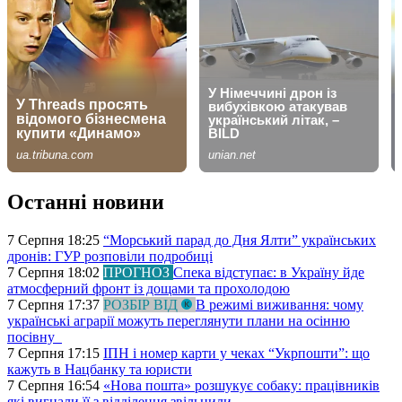
Останні новини
7 Серпня 18:25
“Морський парад до Дня Ялти” українських
дронів: ГУР розповіли подробиці
7 Серпня 18:02
ПРОГНОЗ
Спека відступає: в Україну йде
атмосферний фронт із дощами та прохолодою
7 Серпня 17:37
РОЗБІР ВІД
В режимі виживання: чому
українські аграрії можуть переглянути плани на осінню
посівну
7 Серпня 17:15
ІПН і номер карти у чеках “Укрпошти”: що
кажуть в Нацбанку та юристи
7 Серпня 16:54
«Нова пошта» розшукує собаку: працівників
які вигнали її з відділення звільнили