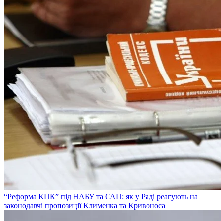
“Реформа КПК” під НАБУ та САП: як у Раді реагують на
законодавчі пропозиції Клименка та Кривоноса