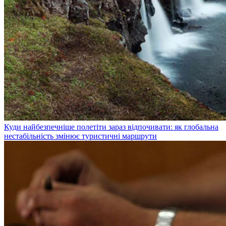
Куди найбезпечніше полетіти зараз відпочивати: як глобальна
нестабільність змінює туристичні маршрути