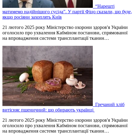
“Нарешті
матимемо надійнішого сусіда”. У партії Фіцо сказали, що буде,
якщо росіяни захоплять Київ
21 лютого 2025 року Міністерство охорони здоров'я України
оголосило про ухвалення Кабміном постанови, спрямованої
на впровадження системи трансплантації тканин…
Гречаний хліб
витісняє пшеничний: що обирають українці
21 лютого 2025 року Міністерство охорони здоров'я України
оголосило про ухвалення Кабміном постанови, спрямованої
на впровадження системи трансплантації тканин…