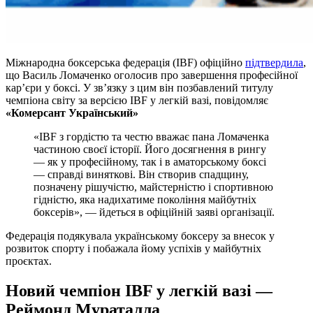
Міжнародна боксерська федерація (IBF) офіційно
підтвердила
,
що Василь Ломаченко оголосив про завершення професійної
кар’єри у боксі. У зв’язку з цим він позбавлений титулу
чемпіона світу за версією IBF у легкій вазі, повідомляє
«Комерсант Український»
«IBF з гордістю та честю вважає пана Ломаченка
частиною своєї історії. Його досягнення в рингу
— як у професійному, так і в аматорському боксі
— справді виняткові. Він створив спадщину,
позначену рішучістю, майстерністю і спортивною
гідністю, яка надихатиме покоління майбутніх
боксерів», — йдеться в офіційній заяві організації.
Федерація подякувала українському боксеру за внесок у
розвиток спорту і побажала йому успіхів у майбутніх
проєктах.
Новий чемпіон IBF у легкій вазі —
Реймонд Мураталла