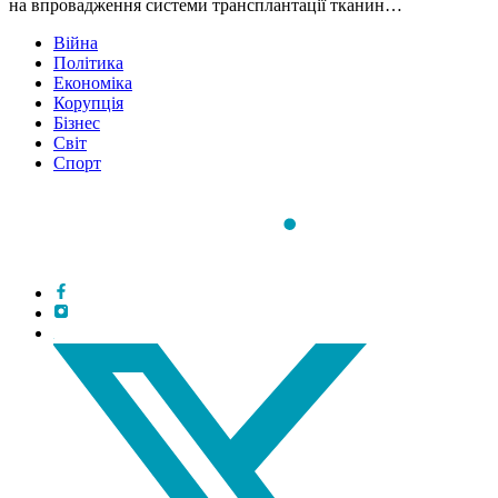
на впровадження системи трансплантації тканин…
Війна
Політика
Економіка
Корупція
Бізнес
Світ
Спорт