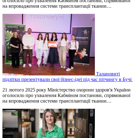
оголосило про ухвалення Кабміном постанови, спрямованої
на впровадження системи трансплантації тканин…
Талановиті
підлітки презентували свої бізнес-ідеї під час пітчингу в Бучі
21 лютого 2025 року Міністерство охорони здоров'я України
оголосило про ухвалення Кабміном постанови, спрямованої
на впровадження системи трансплантації тканин…