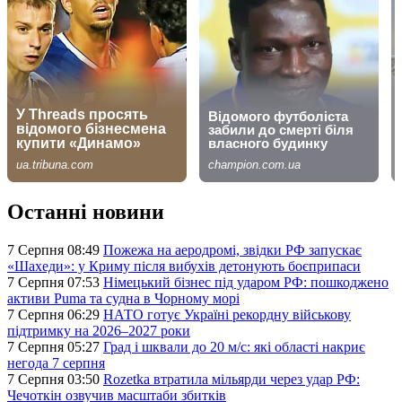
Останні новини
7 Серпня 08:49
Пожежа на аеродромі, звідки РФ запускає
«Шахеди»: у Криму після вибухів детонують боєприпаси
7 Серпня 07:53
Німецький бізнес під ударом РФ: пошкоджено
активи Puma та судна в Чорному морі
7 Серпня 06:29
НАТО готує Україні рекордну військову
підтримку на 2026–2027 роки
7 Серпня 05:27
Град і шквали до 20 м/с: які області накриє
негода 7 серпня
7 Серпня 03:50
Rozetka втратила мільярди через удар РФ:
Чечоткін озвучив масштаби збитків