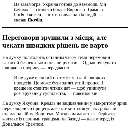
Це взаємогра. Україна готова до взаємодії. Ми
бачимо — з іншого боку є Європа, є Трамп, є
Росія. І кожен із них впливає на хід подій, —
сказав
Якубін
.
Переговори зрушили з місця, але
чекати швидких рішень не варто
На думку політолога, останнім часом теми перемовин і
гарантій безпеки таки почали рухатись. Однак очікувати
швидкого прориву — передчасно.
Я не дуже великий оптиміст у плані швидких
процесів. Це може бути затягнутий процес. І
краще не ставити чітких дат — щоб уникнути
розчарувань у суспільстві, — пояснює він.
На думку Якубіна, Кремль не зацікавлений у відкритому зриві
переговорного процесу, але активно затягує час, роблячи
ставку на війну. Водночас Москва намагається зберігати
контакт із певними гравцями на Заході — насамперед із
Дональдом Трампом.