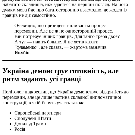
набагато складніша, ніж здається на перший погляд. На його
думку, мова йде про багатосторонню взаємодію, де жоден із
гравців не діє самостійно.
Очевидно, що президент впливає на процес
перемовин. Але це ж не односторонній процес.
Він потребує інших гравців. Для танго треба двоє?
А тут — навіть більше. Я не хотів казати
“фламенко”, але сказав, — жартома зазначив
Якубін
.
Україна демонструє готовність, але
ритм задають усі гравці
Політолог підкреслив, що Україна демонструє відкритість до
перемовин, але це лише частина складної дипломатичної
конструкції, в якій беруть участь також:
Європейські партнери
Сполучені Штати
Дональд Трамп
Росія