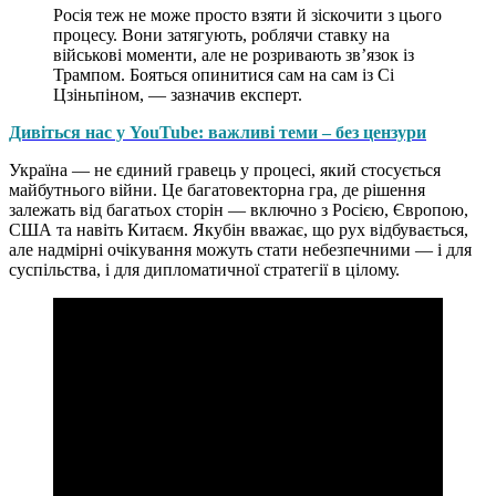
Росія теж не може просто взяти й зіскочити з цього
процесу. Вони затягують, роблячи ставку на
військові моменти, але не розривають зв’язок із
Трампом. Бояться опинитися сам на сам із Сі
Цзіньпіном, — зазначив експерт.
Дивіться нас у YouTube: важливі теми – без цензури
Україна — не єдиний гравець у процесі, який стосується
майбутнього війни. Це багатовекторна гра, де рішення
залежать від багатьох сторін — включно з Росією, Європою,
США та навіть Китаєм. Якубін вважає, що рух відбувається,
але надмірні очікування можуть стати небезпечними — і для
суспільства, і для дипломатичної стратегії в цілому.