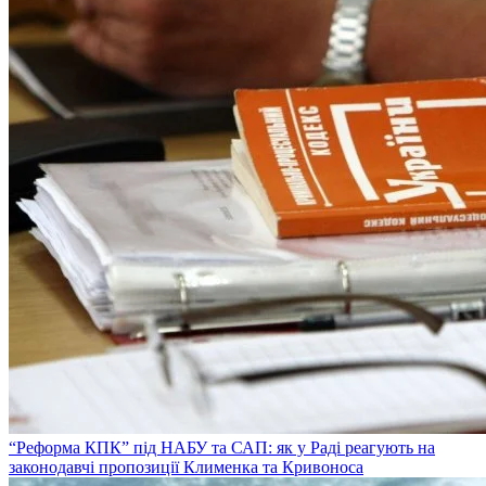
“Реформа КПК” під НАБУ та САП: як у Раді реагують на
законодавчі пропозиції Клименка та Кривоноса