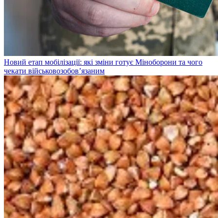
Новий етап мобілізації: які зміни готує Міноборони та чого
чекати військовозобов’язаним