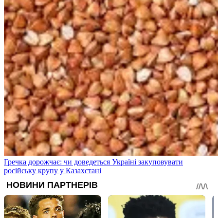
Гречка дорожчає: чи доведеться Україні закуповувати
російську крупу у Казахстані