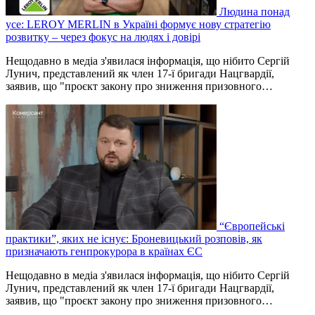
Людина понад
усе: LEROY MERLIN в Україні формує нову стратегію
розвитку – через фокус на людях і довірі
Нещодавно в медіа з'явилася інформація, що нібито Сергій
Лунич, представлений як член 17-ї бригади Нацгвардії,
заявив, що "проєкт закону про зниження призовного…
“Європейські
практики”, яких не існує: Броневицький розповів, як
призначають генпрокурора в країнах ЄС
Нещодавно в медіа з'явилася інформація, що нібито Сергій
Лунич, представлений як член 17-ї бригади Нацгвардії,
заявив, що "проєкт закону про зниження призовного…