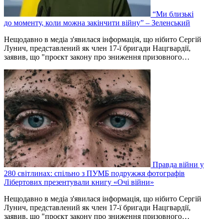
“Ми близькі
до моменту, коли можна закінчити війну” – Зеленський
Нещодавно в медіа з'явилася інформація, що нібито Сергій
Лунич, представлений як член 17-ї бригади Нацгвардії,
заявив, що "проєкт закону про зниження призовного…
Правда війни у
280 світлинах: спільно з ПУМБ подружжя фотографів
Лібертових презентували книгу «Очі війни»
Нещодавно в медіа з'явилася інформація, що нібито Сергій
Лунич, представлений як член 17-ї бригади Нацгвардії,
заявив, що "проєкт закону про зниження призовного…