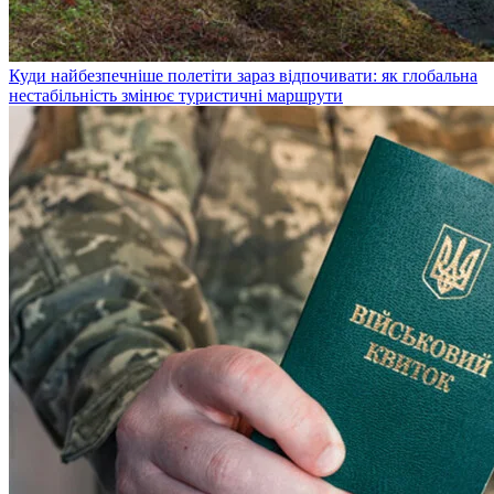
Куди найбезпечніше полетіти зараз відпочивати: як глобальна
нестабільність змінює туристичні маршрути