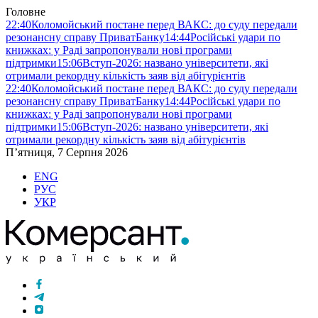
Головне
22:40
Коломойський постане перед ВАКС: до суду передали
резонансну справу ПриватБанку
14:44
Російські удари по
книжках: у Раді запропонували нові програми
підтримки
15:06
Вступ-2026: названо університети, які
отримали рекордну кількість заяв від абітурієнтів
22:40
Коломойський постане перед ВАКС: до суду передали
резонансну справу ПриватБанку
14:44
Російські удари по
книжках: у Раді запропонували нові програми
підтримки
15:06
Вступ-2026: названо університети, які
отримали рекордну кількість заяв від абітурієнтів
П’ятниця, 7 Серпня 2026
ENG
РУС
УКР