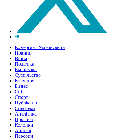
Комерсант Український
Новини
Війна
Політика
Економіка
Суспільство
Корупція
Бізнес
Світ
Спорт
Публікації
Спецтема
Аналітика
Прогноз
Колонки
Анонси
Персони