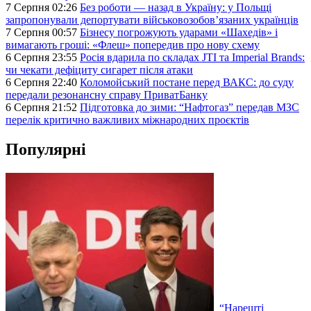
7 Серпня 02:26
Без роботи — назад в Україну: у Польщі
запропонували депортувати військовозобов’язаних українців
7 Серпня 00:57
Бізнесу погрожують ударами «Шахедів» і
вимагають гроші: «Флеш» попередив про нову схему
6 Серпня 23:55
Росія вдарила по складах JTI та Imperial Brands:
чи чекати дефіциту сигарет після атаки
6 Серпня 22:40
Коломойський постане перед ВАКС: до суду
передали резонансну справу ПриватБанку
6 Серпня 21:52
Підготовка до зими: “Нафтогаз” передав МЗС
перелік критично важливих міжнародних проєктів
Популярні
“Нарешті