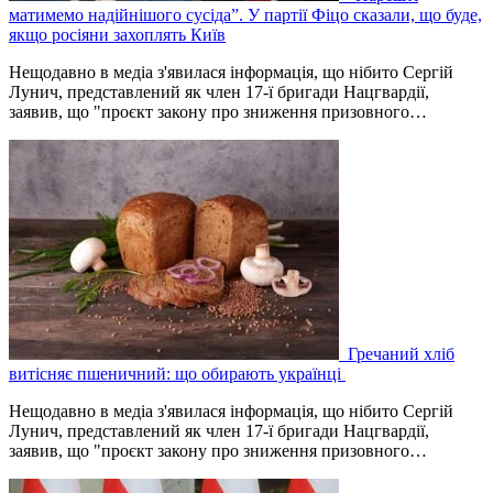
матимемо надійнішого сусіда”. У партії Фіцо сказали, що буде,
якщо росіяни захоплять Київ
Нещодавно в медіа з'явилася інформація, що нібито Сергій
Лунич, представлений як член 17-ї бригади Нацгвардії,
заявив, що "проєкт закону про зниження призовного…
Гречаний хліб
витісняє пшеничний: що обирають українці
Нещодавно в медіа з'явилася інформація, що нібито Сергій
Лунич, представлений як член 17-ї бригади Нацгвардії,
заявив, що "проєкт закону про зниження призовного…