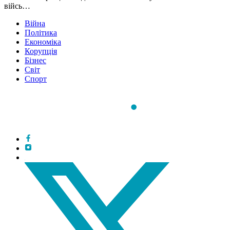
війсь…
Війна
Політика
Економіка
Корупція
Бізнес
Світ
Спорт