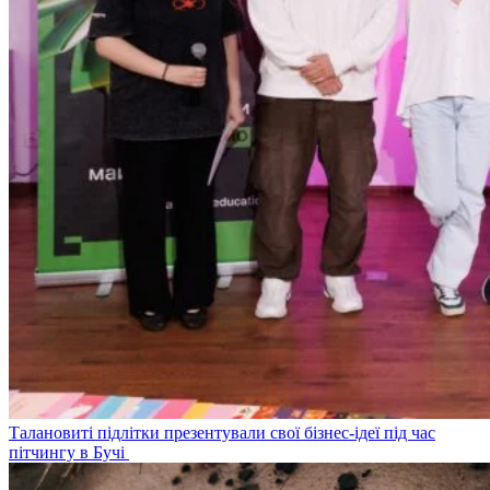
Талановиті підлітки презентували свої бізнес-ідеї під час
пітчингу в Бучі