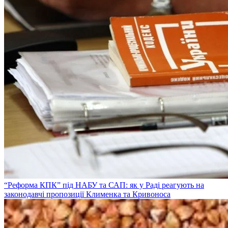
“Реформа КПК” під НАБУ та САП: як у Раді реагують на
законодавчі пропозиції Клименка та Кривоноса