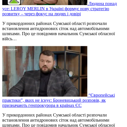
Людина понад
усе: LEROY MERLIN в Україні формує нову стратегію
розвитку – через фокус на людях і довірі
У прикордонних районах Сумської області розпочали
встановлення антидронових сіток над автомобільними
шляхами. Про це повідомив начальник Сумської обласної
війсь…
“Європейські
практики”, яких не існує: Броневицький розповів, як
призначають генпрокурора в країнах ЄС
У прикордонних районах Сумської області розпочали
встановлення антидронових сіток над автомобільними
шляхами. Про це повідомив начальник Сумської обласної