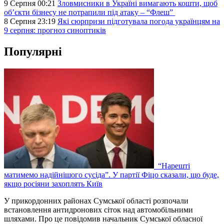
9 Серпня 00:21
Зловмисники в Україні вимагають кошти, щоб
об’єкти бізнесу не потрапили під атаку – “Флеш”
8 Серпня 23:19
Які сюрпризи підготувала погода українцям на
9 серпня: прогноз синоптиків
Популярні
“Нарешті
матимемо надійнішого сусіда”. У партії Фіцо сказали, що буде,
якщо росіяни захоплять Київ
У прикордонних районах Сумської області розпочали
встановлення антидронових сіток над автомобільними
шляхами. Про це повідомив начальник Сумської обласної