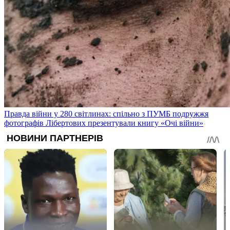
Правда війни у 280 світлинах: спільно з ПУМБ подружжя
фотографів Лібертових презентували книгу «Очі війни»