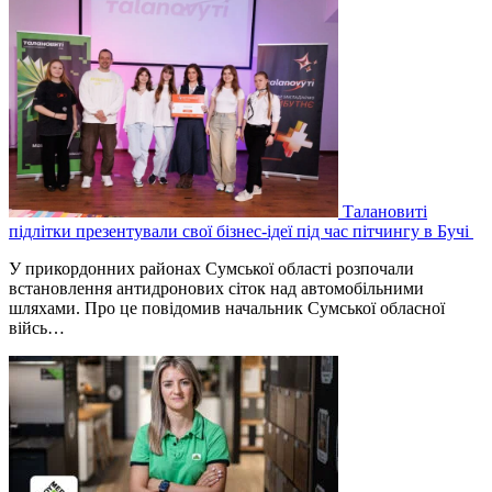
Талановиті
підлітки презентували свої бізнес-ідеї під час пітчингу в Бучі
У прикордонних районах Сумської області розпочали
встановлення антидронових сіток над автомобільними
шляхами. Про це повідомив начальник Сумської обласної
війсь…