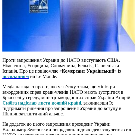
Проти запрошення України до НАТО виступають США,
Німеччина, Угорщина, Словаччина, Бельгія, Словенія та
Іспанія. Про це повідомляє
«Комерсант Український»
із
посиланням
на Le Monde.
Медіа нагадало про те, що у зв’язку з тим, що міністри
закордонних справ країн-членів НАТО мають зустрітися в
Брюсселі у середу, міністр закордонних справ України Андрій
Сибіга надіслав листа кожній країні
, закликавши їх
підтримати рішення про запрошення України до вступу в
Північноатлантичний альянс.
На додаток до цього запрошення президент України
Володимир Зеленський нещодавно підняв ідею залучення сил
НАТО до нагляду за можливим припиненням вогню.