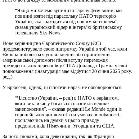
“Якщо ми хочемо зупинити гарячу фазу війни, ми
повинні взяти під парасольку НАТО територію
України, яка знаходиться під нашим контролем”, –
сказав український лідер в інтерв’ю британському
телеканалу Sky News.
Нове керівництво Європейського Союзу (ЄС)
продемонструвало свою підтримку Україні в той час, коли
Європа побоюється уповільнення або припинення
американської допомоги після вступу переможця
президентських перегонів у США Дональда Трампа у свої
повноваження (інавгурація має відбутися 20 січня 2025 року, –
ред.).
У Брюсселі, однак, ці гіпотези наразі не обговорюються.
“Членство (України, – ред.) в НАТО є варіантом,
який викликає у багатьох союзників велике
занепокоєння”, – сказав редакції Le Monde один із
європейських дипломатів на умовах анонімності,
посилаючись на думки з цього приводу
представників Німеччини, Угорщини та США.
За його словами, хоча деякі країни, такі як Франція і