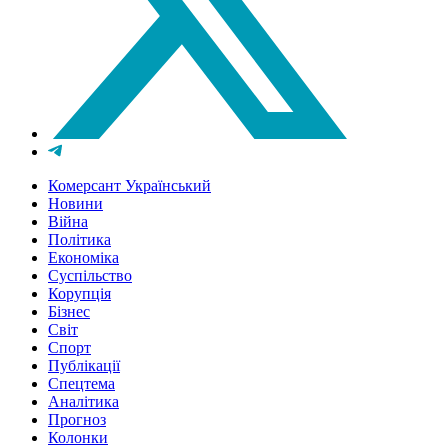
Комерсант Український
Новини
Війна
Політика
Економіка
Суспільство
Корупція
Бізнес
Світ
Спорт
Публікації
Спецтема
Аналітика
Прогноз
Колонки