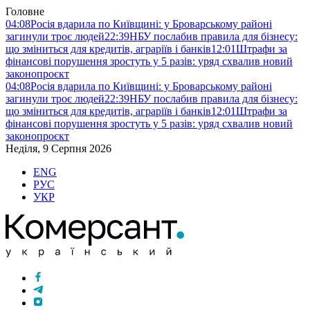
Головне
04:08
Росія вдарила по Київщині: у Броварському районі
загинули троє людей
22:39
НБУ послабив правила для бізнесу:
що зміниться для кредитів, аграріїв і банків
12:01
Штрафи за
фінансові порушення зростуть у 5 разів: уряд схвалив новий
законопроєкт
04:08
Росія вдарила по Київщині: у Броварському районі
загинули троє людей
22:39
НБУ послабив правила для бізнесу:
що зміниться для кредитів, аграріїв і банків
12:01
Штрафи за
фінансові порушення зростуть у 5 разів: уряд схвалив новий
законопроєкт
Неділя, 9 Серпня 2026
ENG
РУС
УКР