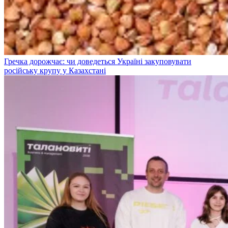
Гречка дорожчає: чи доведеться Україні закуповувати
російську крупу у Казахстані