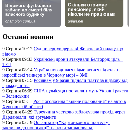
Останні новини
9 Серпня 10:12
Суд повернув державі Жовтневий палац: що
відомо
9 Серпня 09:33
Українські дрони атакували Бєлгород: ціль –
ТЕЦ
9 Серпня 08:14
Україна погодилася відмовитися від атак на
неросійські танкери в Чорному морі – ЗМІ
9 Серпня 07:15
Росіянам у 9 разів підняли плату за відмову від
громадянства
9 Серпня 06:09
США щомісяця поставлятимуть Україні ракети
– Зеленський
9 Серпня 05:11
Росія оголосила “вільне полювання” на авто в
Херсонській області
9 Серпня 04:29
Туреччина частково заблокувала прохід через
Дарданелли: які аргументи
9 Серпня 02:19
Організатор “Картонкового протесту”
закликав до нової акції: на коли запланована