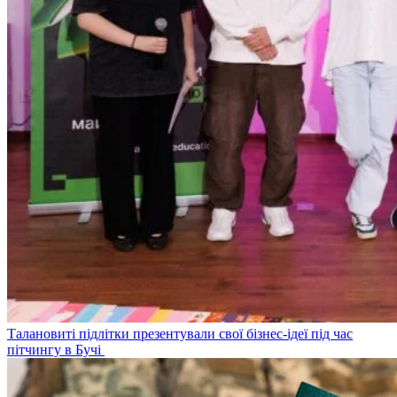
Талановиті підлітки презентували свої бізнес-ідеї під час
пітчингу в Бучі