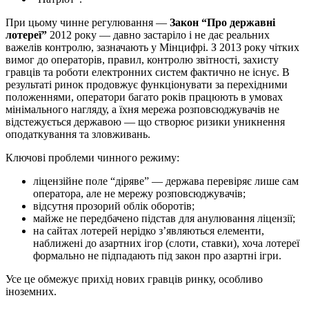
При цьому чинне регулювання —
Закон “Про державні
лотереї”
2012 року — давно застаріло і не дає реальних
важелів контролю, зазначають у Мінцифрі. З 2013 року чітких
вимог до операторів, правил, контролю звітності, захисту
гравців та роботи електронних систем фактично не існує. В
результаті ринок продовжує функціонувати за перехідними
положеннями, оператори багато років працюють в умовах
мінімального нагляду, а їхня мережа розповсюджувачів не
відстежується державою — що створює ризики уникнення
оподаткування та зловживань.
Ключові проблеми чинного режиму:
ліцензійне поле “діряве” — держава перевіряє лише сам
оператора, але не мережу розповсюджувачів;
відсутня прозорий облік оборотів;
майже не передбачено підстав для анулювання ліцензії;
на сайтах лотерей нерідко з’являються елементи,
наближені до азартних ігор (слоти, ставки), хоча лотереї
формально не підпадають під закон про азартні ігри.
Усе це обмежує прихід нових гравців ринку, особливо
іноземних.