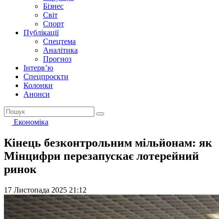
Бізнес
Світ
Спорт
Публікації
Спецтема
Аналітика
Прогноз
Інтерв’ю
Спецпроєкти
Колонки
Анонси
Економіка
Кінець безконтрольним мільйонам: як
Мінцифри перезапускає лотерейний
ринок
17 Листопада 2025 21:12