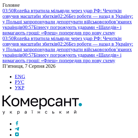
Головне
03:50
Rozetka втратила мільярди через удар РФ: Чечоткін
озвучив масштаби збитків
02:26
Без роботи — назад в Україну:
у Польщі запропонували депортувати військовозобов’язаних
українців
00:57
Бізнесу погрожують ударами «Шахедів» і
вимагають гроші: «Флеш» попередив про нову схему
03:50
Rozetka втратила мільярди через удар РФ: Чечоткін
озвучив масштаби збитків
02:26
Без роботи — назад в Україну:
у Польщі запропонували депортувати військовозобов’язаних
українців
00:57
Бізнесу погрожують ударами «Шахедів» і
вимагають гроші: «Флеш» попередив про нову схему
П’ятниця, 7 Серпня 2026
ENG
РУС
УКР