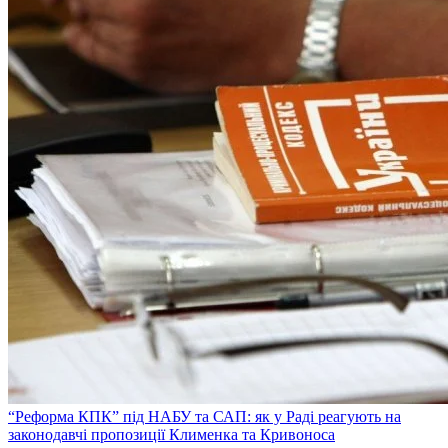
“Реформа КПК” під НАБУ та САП: як у Раді реагують на
законодавчі пропозиції Клименка та Кривоноса