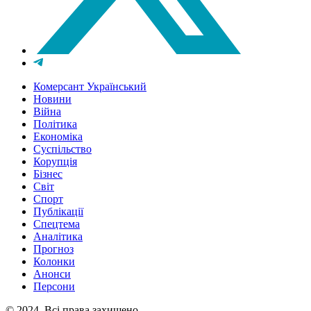
Комерсант Український
Новини
Війна
Політика
Економіка
Суспільство
Корупція
Бізнес
Світ
Спорт
Публікації
Спецтема
Аналітика
Прогноз
Колонки
Анонси
Персони
© 2024, Всі права захищено