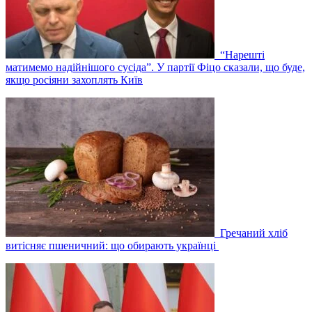
“Нарешті
матимемо надійнішого сусіда”. У партії Фіцо сказали, що буде,
якщо росіяни захоплять Київ
Гречаний хліб
витісняє пшеничний: що обирають українці