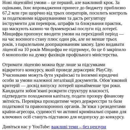
Нові ліцензійні умови – це перший, але важливий крок. За
оцінками, їхнє впровадження принесе до бюджету приблизно
67,2 млн грн щорічно від трьох операторів, посилить контроль
за податковими відрахуваннями та дасть регулятору
інструменти для перевірок, штрафів та блокування практик,
що маскують казино чи букмекерські послуги під лотереї.
Мінцифра пропонує вводити умови на перехідний період —
на час воєнного стану плюс один рік, але не менше трьох
років, з паралельним доопрацюванням закону. Ідею видавати
ліцензії на 10 років Мінцифра не підтримує, бо це б закріпило
б монополію на думку фахівців профільного міністерства.
Отримати ліцензію можна буде лише за підсумками
відкритого конкурсу, який проведе держсервіс PlayCity.
Учасниками можуть бути українські та іноземні юридичні
особи за умови належної легалізації документів. Обов’язковий
критерій — досвід випуску лотерей щонайменше три роки.
Кандидати зобов’язані розкрити структуру власності,
підтвердити походження капіталу, подати прозору фінансову
звітність. Перевірка проходитиме через держреєстри та бази
податкової та правоохоронних органів. Зв’язки з резидентами
країни-агресора, судимості чи активні кримінальні справи для
ключових осіб стануть підставою для недопуску до конкурсу.
Дивіться нас у YouTube:
важливі теми – без цензури