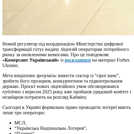
Новий регулятор під координацією Міністерства цифрової
трансформації готує видачу ліцензій операторам лотерейного
ринку за оновленими вимогами. Про це повідомляє
«Комерсант Український»
із
посиланням
на матеріал Forbes
Ukraine.
Мета ініціативи зрозуміла: вивести сектор із “сірої зони”,
зробити його прозорим, конкурентним та підконтрольним
державі. Проєкт нових ліцензійних умов обговорювався
публічно з вересня 2025 року, вже пройшов урядовий комітет і
незабаром потрапить на розгляд Кабміну.
Сьогодні в Україні формально право проводити лотереї мають
лише три оператори:
МСЛ,
“Українська Національна Лотерея”,
“Патріот”.