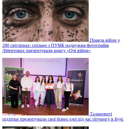
Правда війни у
280 світлинах: спільно з ПУМБ подружжя фотографів
Лібертових презентували книгу «Очі війни»
Талановиті
підлітки презентували свої бізнес-ідеї під час пітчингу в Бучі