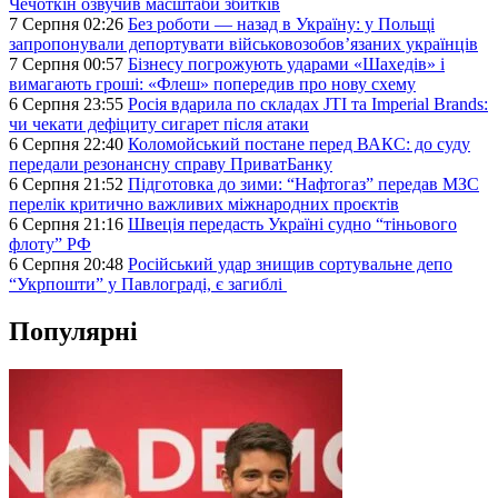
Чечоткін озвучив масштаби збитків
7 Серпня 02:26
Без роботи — назад в Україну: у Польщі
запропонували депортувати військовозобов’язаних українців
7 Серпня 00:57
Бізнесу погрожують ударами «Шахедів» і
вимагають гроші: «Флеш» попередив про нову схему
6 Серпня 23:55
Росія вдарила по складах JTI та Imperial Brands:
чи чекати дефіциту сигарет після атаки
6 Серпня 22:40
Коломойський постане перед ВАКС: до суду
передали резонансну справу ПриватБанку
6 Серпня 21:52
Підготовка до зими: “Нафтогаз” передав МЗС
перелік критично важливих міжнародних проєктів
6 Серпня 21:16
Швеція передасть Україні судно “тіньового
флоту” РФ
6 Серпня 20:48
Російський удар знищив сортувальне депо
“Укрпошти” у Павлограді, є загиблі
Популярні