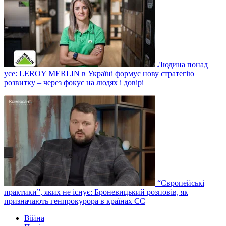
Людина понад
усе: LEROY MERLIN в Україні формує нову стратегію
розвитку – через фокус на людях і довірі
“Європейські
практики”, яких не існує: Броневицький розповів, як
призначають генпрокурора в країнах ЄС
Війна