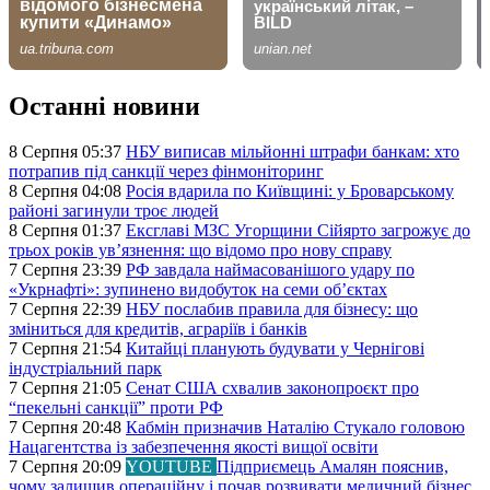
Останні новини
8 Серпня 05:37
НБУ виписав мільйонні штрафи банкам: хто
потрапив під санкції через фінмоніторинг
8 Серпня 04:08
Росія вдарила по Київщині: у Броварському
районі загинули троє людей
8 Серпня 01:37
Ексглаві МЗС Угорщини Сійярто загрожує до
трьох років ув’язнення: що відомо про нову справу
7 Серпня 23:39
РФ завдала наймасованішого удару по
«Укрнафті»: зупинено видобуток на семи об’єктах
7 Серпня 22:39
НБУ послабив правила для бізнесу: що
зміниться для кредитів, аграріїв і банків
7 Серпня 21:54
Китайці планують будувати у Чернігові
індустріальний парк
7 Серпня 21:05
Сенат США схвалив законопроєкт про
“пекельні санкції” проти РФ
7 Серпня 20:48
Кабмін призначив Наталію Стукало головою
Нацагентства із забезпечення якості вищої освіти
7 Серпня 20:09
YOUTUBE
Підприємець Амалян пояснив,
чому залишив операційну і почав розвивати медичний бізнес