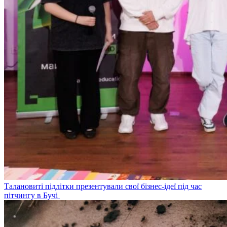
Талановиті підлітки презентували свої бізнес-ідеї під час
пітчингу в Бучі