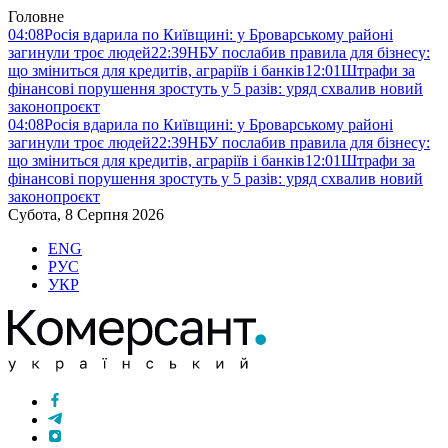
Головне
04:08
Росія вдарила по Київщині: у Броварському районі
загинули троє людей
22:39
НБУ послабив правила для бізнесу:
що зміниться для кредитів, аграріїв і банків
12:01
Штрафи за
фінансові порушення зростуть у 5 разів: уряд схвалив новий
законопроєкт
04:08
Росія вдарила по Київщині: у Броварському районі
загинули троє людей
22:39
НБУ послабив правила для бізнесу:
що зміниться для кредитів, аграріїв і банків
12:01
Штрафи за
фінансові порушення зростуть у 5 разів: уряд схвалив новий
законопроєкт
Субота, 8 Серпня 2026
ENG
РУС
УКР