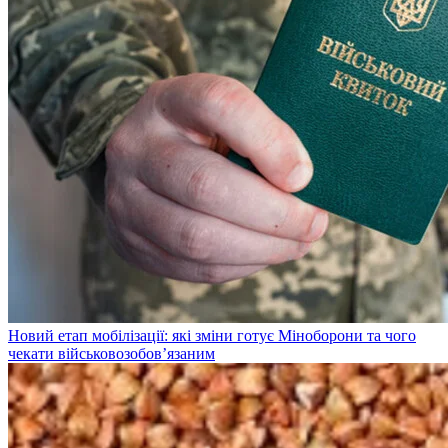
Новий етап мобілізації: які зміни готує Міноборони та чого
чекати військовозобов’язаним