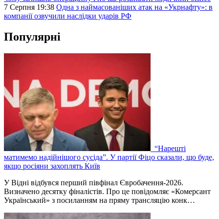
7 Серпня 19:38
Одна з наймасованіших атак на «Укрнафту»: в
компанії озвучили наслідки ударів РФ
Популярні
“Нарешті
матимемо надійнішого сусіда”. У партії Фіцо сказали, що буде,
якщо росіяни захоплять Київ
У Відні відбувся перший півфінал Євробачення-2026.
Визначено десятку фіналістів. Про це повідомляє «Комерсант
Український» з посиланням на пряму трансляцію конк…