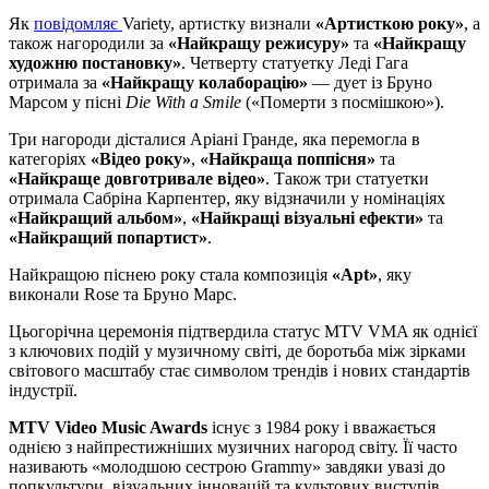
Як
повідомляє
Variety, артистку визнали
«Артисткою року»
, а
також нагородили за
«Найкращу режисуру»
та
«Найкращу
художню постановку»
. Четверту статуетку Леді Гага
отримала за
«Найкращу колаборацію»
— дует із Бруно
Марсом у пісні
Die With a Smile
(«Померти з посмішкою»).
Три нагороди дісталися Аріані Гранде, яка перемогла в
категоріях
«Відео року»
,
«Найкраща поппісня»
та
«Найкраще довготривале відео»
. Також три статуетки
отримала Сабріна Карпентер, яку відзначили у номінаціях
«Найкращий альбом»
,
«Найкращі візуальні ефекти»
та
«Найкращий попартист»
.
Найкращою піснею року стала композиція
«Apt»
, яку
виконали Rose та Бруно Марс.
Цьогорічна церемонія підтвердила статус MTV VMA як однієї
з ключових подій у музичному світі, де боротьба між зірками
світового масштабу стає символом трендів і нових стандартів
індустрії.
MTV Video Music Awards
існує з 1984 року і вважається
однією з найпрестижніших музичних нагород світу. Її часто
називають «молодшою сестрою Grammy» завдяки увазі до
попкультури, візуальних інновацій та культових виступів.