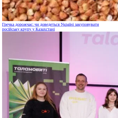
Гречка дорожчає: чи доведеться Україні закуповувати
російську крупу у Казахстані