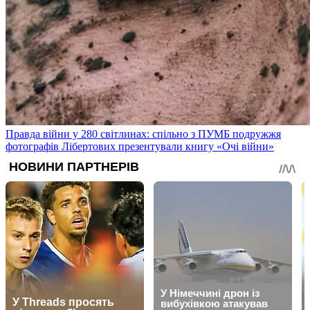
Правда війни у 280 світлинах: спільно з ПУМБ подружжя
фотографів Лібертових презентували книгу «Очі війни»