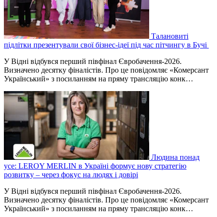
Талановиті
підлітки презентували свої бізнес-ідеї під час пітчингу в Бучі
У Відні відбувся перший півфінал Євробачення-2026.
Визначено десятку фіналістів. Про це повідомляє «Комерсант
Український» з посиланням на пряму трансляцію конк…
Людина понад
усе: LEROY MERLIN в Україні формує нову стратегію
розвитку – через фокус на людях і довірі
У Відні відбувся перший півфінал Євробачення-2026.
Визначено десятку фіналістів. Про це повідомляє «Комерсант
Український» з посиланням на пряму трансляцію конк…