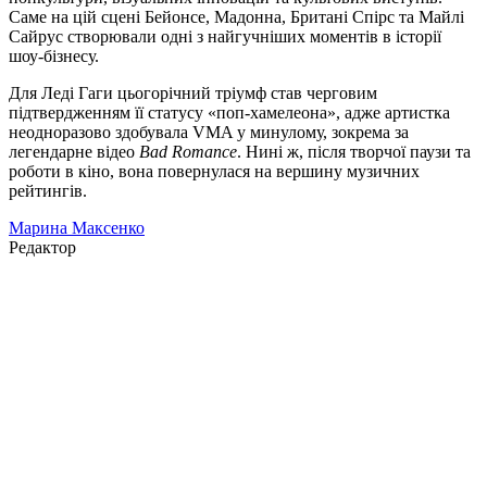
Саме на цій сцені Бейонсе, Мадонна, Британі Спірс та Майлі
Сайрус створювали одні з найгучніших моментів в історії
шоу-бізнесу.
Для Леді Гаги цьогорічний тріумф став черговим
підтвердженням її статусу «поп-хамелеона», адже артистка
неодноразово здобувала VMA у минулому, зокрема за
легендарне відео
Bad Romance
. Нині ж, після творчої паузи та
роботи в кіно, вона повернулася на вершину музичних
рейтингів.
Марина Максенко
Редактор