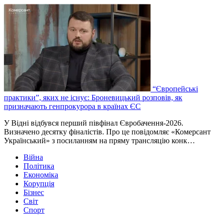
“Європейські
практики”, яких не існує: Броневицький розповів, як
призначають генпрокурора в країнах ЄС
У Відні відбувся перший півфінал Євробачення-2026.
Визначено десятку фіналістів. Про це повідомляє «Комерсант
Український» з посиланням на пряму трансляцію конк…
Війна
Політика
Економіка
Корупція
Бізнес
Світ
Спорт