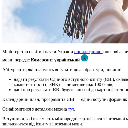
Міністерство освіти і науки України
оприлюднило
ключові аспе
мови, передає
Комерсант український
Абітурієнти, які планують вступати до аспірантури, повинні:
надати результати Єдиного вступного іспиту (ЄВІ), складен
компетентності (ТЗНК) — не менше ніж 100 балів;
дані про результати ЄВІ будуть внесені до картки фізично
Календарний план, програми та ЄВІ — єдині вступні форми як д
Ознайомитися з деталями можна
тут
.
Вступники, які вже мають міжнародні сертифікати з іноземної 
звільняються від іспиту з іноземної мови.