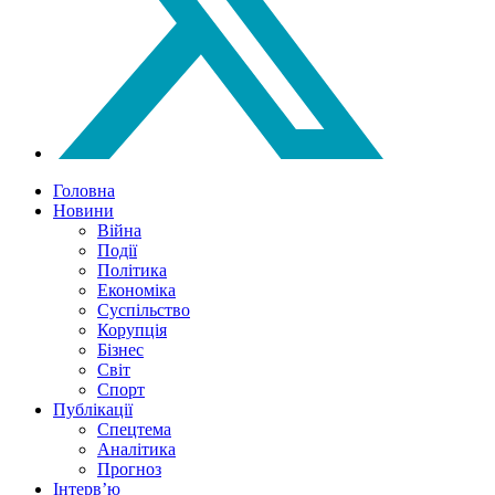
Головна
Новини
Війна
Події
Політика
Економіка
Суспільство
Корупція
Бізнес
Світ
Спорт
Публікації
Спецтема
Аналітика
Прогноз
Інтерв’ю