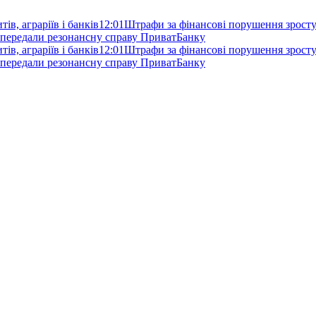
ів, аграріїв і банків
12:01
Штрафи за фінансові порушення зростут
 передали резонансну справу ПриватБанку
ів, аграріїв і банків
12:01
Штрафи за фінансові порушення зростут
 передали резонансну справу ПриватБанку