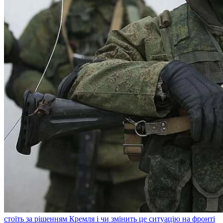
стоїть за рішенням Кремля і чи змінить це ситуацію на фронті