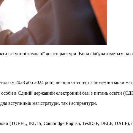
кти вступної кампанії до аспірантури. Вона відбуватиметься на 
ого у 2023 або 2024 році, де оцінка за тест з іноземної мови має
ї особи в Єдиній державній електронній базі з питань освіти (ЄД
ля вступників магістратури, так і аспірантури.
мови (TOEFL, IELTS, Cambridge English, TestDaF, DELF, DALF), 