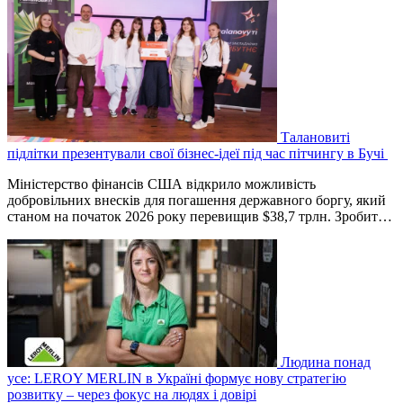
Талановиті
підлітки презентували свої бізнес-ідеї під час пітчингу в Бучі
Міністерство фінансів США відкрило можливість
добровільних внесків для погашення державного боргу, який
станом на початок 2026 року перевищив $38,7 трлн. Зробит…
Людина понад
усе: LEROY MERLIN в Україні формує нову стратегію
розвитку – через фокус на людях і довірі