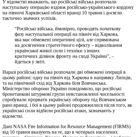
У відомстві вважають, що російські війська розпочали
наступальну операцію вздовж російсько-українського кордону
на півночі Харківської області вранці 10 травня і досягли
тактично значних успіхів.
“Російські війська, ймовірно, проводять початкову
фазу наступальної операції на північ від Харкова,
яка має обмежені оперативні цілі, але спрямована
на досягнення стратегічного ефекту – відволікання
української живої сили і техніки з інших
критичних ділянок фронту на сході України”, –
йдеться у звіті.
Наразі російські війська розпочали дві обмежені операції в
цьому районі: одну на північ від Харкова в напрямку Липців,
та на північний схід від Харкова біля Вовчанська.
Міністерство оборони України повідомило, що російські
бронетанкові штурмові групи невстановленої чисельності
спробували прорвати українську оборону під Вовчанськом
рано вранці, і бої в цьому районі продовжилися після того, як
українські сили відбили російські атаки, зазначають у
відомстві.
Дані NASA Fire Information for Resource Management (FIRMS)
від 10 травня вказують на те, що в чотирьох населених