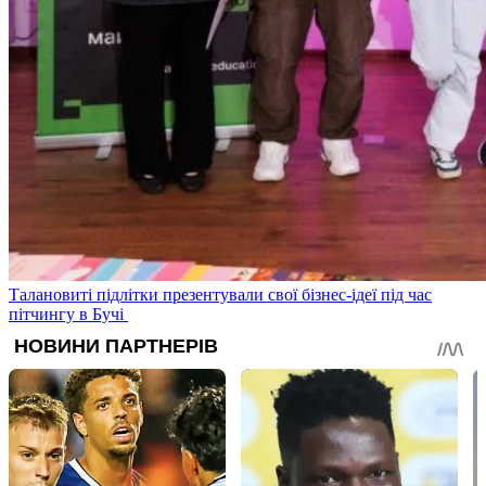
Талановиті підлітки презентували свої бізнес-ідеї під час
пітчингу в Бучі