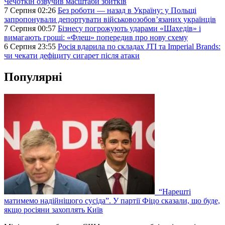
Чечоткін озвучив масштаби збитків
7 Серпня 02:26
Без роботи — назад в Україну: у Польщі
запропонували депортувати військовозобов’язаних українців
7 Серпня 00:57
Бізнесу погрожують ударами «Шахедів» і
вимагають гроші: «Флеш» попередив про нову схему
6 Серпня 23:55
Росія вдарила по складах JTI та Imperial Brands:
чи чекати дефіциту сигарет після атаки
Популярні
“Нарешті
матимемо надійнішого сусіда”. У партії Фіцо сказали, що буде,
якщо росіяни захоплять Київ