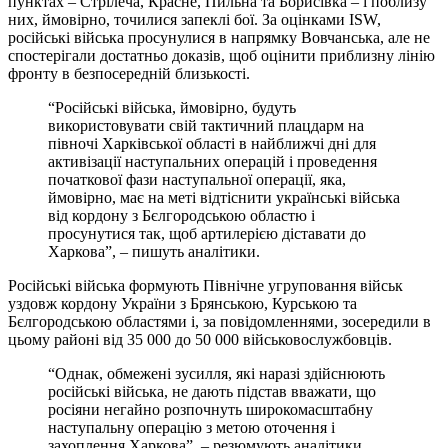
пунктах – Стрілеча, Красне, Пильна та Борисівка – і поблизу
них, ймовірно, точилися запеклі бої. За оцінками ISW,
російські війська просунулися в напрямку Вовчанська, але не
спостерігали достатньо доказів, щоб оцінити приблизну лінію
фронту в безпосередній близькості.
“Російські війська, ймовірно, будуть
використовувати свій тактичний плацдарм на
півночі Харківської області в найближчі дні для
активізації наступальних операцій і проведення
початкової фази наступальної операції, яка,
ймовірно, має на меті відтіснити українські війська
від кордону з Бєлгородською областю і
просунутися так, щоб артилерією діставати до
Харкова”, – пишуть аналітики.
Російські війська формують Північне угруповання військ
уздовж кордону України з Брянською, Курською та
Бєлгородською областями і, за повідомленнями, зосередили в
цьому районі від 35 000 до 50 000 військовослужбовців.
“Однак, обмежені зусилля, які наразі здійснюють
російські війська, не дають підстав вважати, що
росіяни негайно розпочнуть широкомасштабну
наступальну операцію з метою оточення і
захоплення Харкова”, – резюмують аналітики.