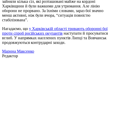
зайняли кілька сіл, які розташовані майже на кордоні
Харківщини й були важкими для утримання. Але лінію
оборони не прорвано. За їхніми словами, зараз бої значно
менш активні, ніж були вчора, “ситуація повністю
стабілізована”.
Нагадаємо, що
у Харківській області тривають оборонні бої
проти спроб російських окупантів
наступати й просуватися
вглиб. У напрямках населених пунктів Липці та Вовчанськ
продовжуються контрударні заходи.
Марина Максенко
Редактор