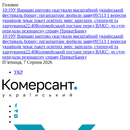
Головне
10:19
У Варшаві раптово скасували масштабний український
фестиваль борщу: організатори зробили заяву
09:51
З 1 вересня
українців чекає пакет освітніх змін: зарплати, стипендії та
харчування
22:40
Коломойський постане перед ВАКС: до суду
передали резонансну справу ПриватБанку
10:19
У Варшаві раптово скасували масштабний український
фестиваль борщу: організатори зробили заяву
09:51
З 1 вересня
українців чекає пакет освітніх змін: зарплати, стипендії та
харчування
22:40
Коломойський постане перед ВАКС: до суду
передали резонансну справу ПриватБанку
П’ятниця, 7 Серпня 2026
УКР