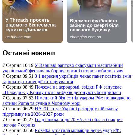
Останні новини
7 Серпня 10:19
У Варшаві раптово скасували масштабний
український фестиваль борщу: організатори зробили заяву
7 Серпня 09:51
З 1 вересня українців чекає пакет освітніх змін:
зарплати, стипендії та харчування
7 Серпня 08:49
Пожежа на аеродромі, звідки РФ запускає
«Шахеди»: у Криму після вибухів детонують боєприпаси
7 Серпня 07:53
Німецький бізнес під ударом РФ: пошкоджено
активи Puma та судна в Чорному морі
7 Серпня 06:29
НАТО готує Україні рекордну військову
підтримку на 2026–2027 роки
7 Серпня 05:27
Град і шквали до 20 м/с: які області накриє
негода 7 серпня
7 Серпня 03:50
Rozetka втратила мільярди через удар РФ: