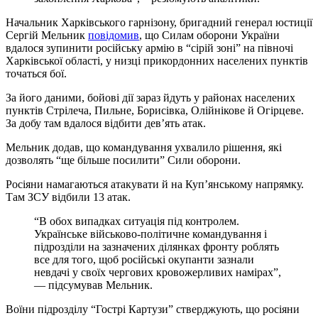
Начальник Харківського гарнізону, бригадний генерал юстиції
Сергій Мельник
повідомив
, що Силам оборони України
вдалося зупинити російську армію в “сірій зоні” на півночі
Харківської області, у низці прикордонних населених пунктів
точаться бої.
За його даними, бойові дії зараз йдуть у районах населених
пунктів Стрілеча, Пильне, Борисівка, Олійнікове й Огірцеве.
За добу там вдалося відбити девʼять атак.
Мельник додав, що командування ухвалило рішення, які
дозволять “ще більше посилити” Сили оборони.
Росіяни намагаються атакувати й на Купʼянському напрямку.
Там ЗСУ відбили 13 атак.
“В обох випадках ситуація під контролем.
Українське військово-політичне командування і
підрозділи на зазначених ділянках фронту роблять
все для того, щоб російські окупанти зазнали
невдачі у своїх чергових кровожерливих намірах”,
— підсумував Мельник.
Воїни підрозділу “Гострі Картузи” стверджують, що росіяни