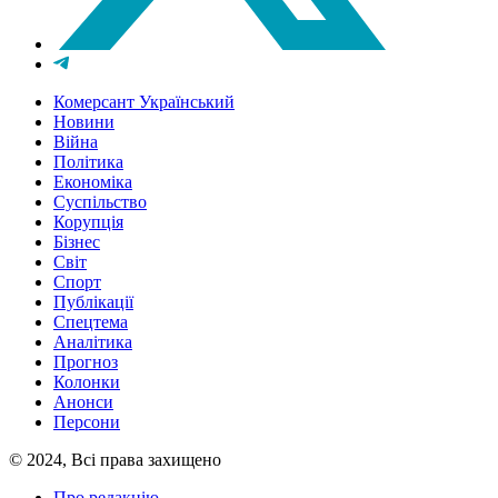
Комерсант Український
Новини
Війна
Політика
Економіка
Суспільство
Корупція
Бізнес
Світ
Спорт
Публікації
Спецтема
Аналітика
Прогноз
Колонки
Анонси
Персони
© 2024, Всі права захищено
Про редакцію