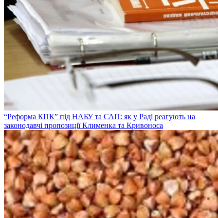
“Реформа КПК” під НАБУ та САП: як у Раді реагують на
законодавчі пропозиції Клименка та Кривоноса