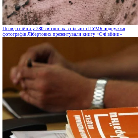
Правда війни у 280 світлинах: спільно з ПУМБ подружжя
фотографів Лібертових презентували книгу «Очі війни»