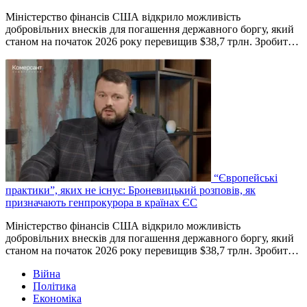
Міністерство фінансів США відкрило можливість
добровільних внесків для погашення державного боргу, який
станом на початок 2026 року перевищив $38,7 трлн. Зробит…
“Європейські
практики”, яких не існує: Броневицький розповів, як
призначають генпрокурора в країнах ЄС
Міністерство фінансів США відкрило можливість
добровільних внесків для погашення державного боргу, який
станом на початок 2026 року перевищив $38,7 трлн. Зробит…
Війна
Політика
Економіка