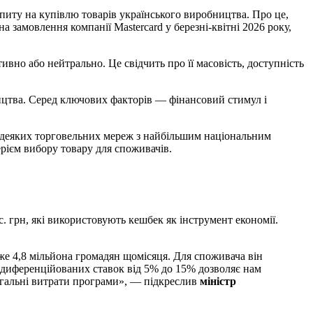
ту на купівлю товарів українського виробництва. Про це,
а замовлення компанії Mastercard у березні-квітні 2026 року,
но або нейтрально. Це свідчить про її масовість, доступність
ицтва. Серед ключових факторів — фінансовий стимул і
и деяких торговельних мереж з найбільшим національним
рієм вибору товару для споживачів.
с. грн, які використовують кешбек як інструмент економії.
е 4,8 мільйона громадян щомісяця. Для споживача він
 диференційованих ставок від 5% до 15% дозволяє нам
загальні витрати програми», — підкреслив
міністр