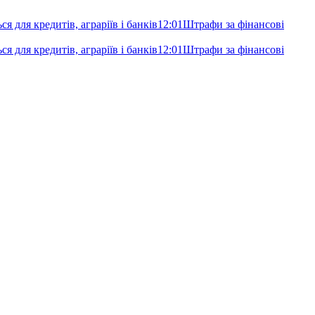
я для кредитів, аграріїв і банків
12:01
Штрафи за фінансові
я для кредитів, аграріїв і банків
12:01
Штрафи за фінансові