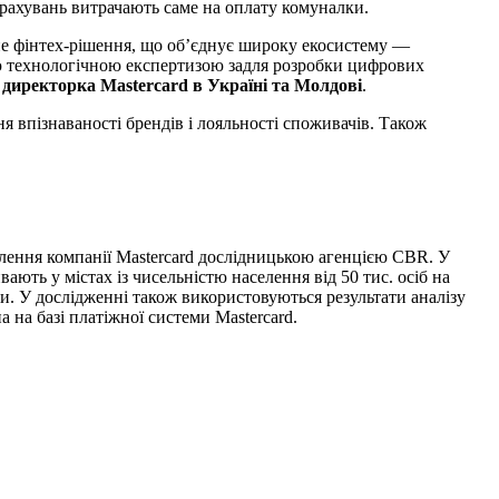
ахувань витрачають саме на оплату комуналки.
не фінтех-рішення, що об’єднує широку екосистему —
ою технологічною експертизою задля розробки цифрових
 директорка Mastercard в Україні та Молдові
.
 впізнаваності брендів і лояльності споживачів. Також
влення компанії Mastercard дослідницькою агенцією CBR. У
ють у містах із чисельністю населення від 50 тис. осіб на
. У дослідженні також використовуються результати аналізу
 на базі платіжної системи Mastercard.