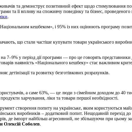
ивачів та демонструє позитивний ефект щодо стимулювання попи
ами та її впливу на споживчу поведінку та бізнес, проведеного н
міки
.
Національним кешбеком», і 95% із них оцінюють програму позитив
начають, що стали частіше купувати товари українського виробн
в на 7–9% у період дії програми — про це говорять представник
товарів наявність «Національного кешбеку» стає важливим крите
є детінізації та розвитку безготівкових розрахунків.
користувачів, а саме 63%, — це люди з сімейним доходом до 40 ти
родукти харчування, ліки та товари першої необхідності.
умент створення попиту на українське, яким користуються майж
їнських виробників – додатковий попит. Нещодавній перехід до
арів, де імпорт найбільш агресивний, не збільшуючи при цьому 
ни Олексій Соболев
.