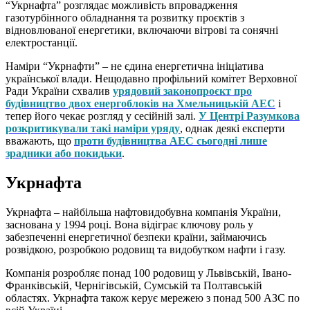
“Укрнафта” розглядає можливість впровадження
газотурбінного обладнання та розвитку проєктів з
відновлюваної енергетики, включаючи вітрові та сонячні
електростанції.
Наміри “Укрнафти” – не єдина енергетична ініціатива
української влади. Нещодавно профільний комітет Верховної
Ради України схвалив
урядовий законопроєкт про
будівництво двох енергоблоків на Хмельницькій АЕС
і
тепер його чекає розгляд у сесійній залі.
У Центрі Разумкова
розкритикували такі наміри уряду
, однак деякі експерти
вважають, що
проти будівництва АЕС сьогодні лише
зрадники або покидьки
.
Укрнафта
Укрнафта – найбільша нафтовидобувна компанія України,
заснована у 1994 році. Вона відіграє ключову роль у
забезпеченні енергетичної безпеки країни, займаючись
розвідкою, розробкою родовищ та видобутком нафти і газу.
Компанія розробляє понад 100 родовищ у Львівській, Івано-
Франківській, Чернігівській, Сумській та Полтавській
областях. Укрнафта також керує мережею з понад 500 АЗС по