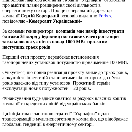
про амбітні плани розширення своєї діяльності в
енергетичному секторі. Про це генеральний директор
компанії
Сергій Корецький
розповів виданню
Forbes
,
повідомляє
«Комерсант Український»
За словами гендиректора,
компанія має намір інвестувати
близько $1 млрд у будівництво газових електростанцій
загальною потужністю понад 1000 МВт протягом
наступних трьох років.
Перший етап проєкту передбачає встановлення
газопоршневих установок потужністю щонайменше 100 МВт.
Очікується, що повна реалізація проєкту займе до трьох років,
а окупність інвестицій становитиме від чотирьох до п’яти
років залежно від типу установок. Проєктний термін
експлуатації нових потужностей – 20 років.
Фінансування буде здійснюватися за рахунок власних коштів
компанії та кредитних ліній від українських банків.
Ця ініціатива є частиною стратегії “Укрнафти” щодо
трансформації в мультиенергетичну компанію, що відображає
глобальні тенденції в енергетичному секторі.