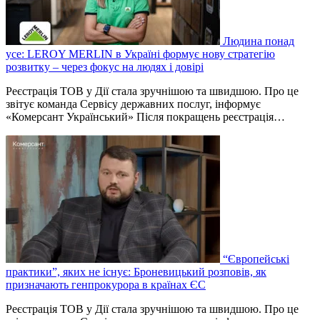
Людина понад
усе: LEROY MERLIN в Україні формує нову стратегію
розвитку – через фокус на людях і довірі
Реєстрація ТОВ у Дії стала зручнішою та швидшою. Про це
звітує команда Сервісу державних послуг, інформує
«Комерсант Український» Після покращень реєстрація…
“Європейські
практики”, яких не існує: Броневицький розповів, як
призначають генпрокурора в країнах ЄС
Реєстрація ТОВ у Дії стала зручнішою та швидшою. Про це