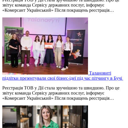
звітує команда Сервісу державних послуг, інформує
«Комерсант Український» Після покращень реєстрація…
Талановиті
підлітки презентували свої бізнес-ідеї під час пітчингу в Бучі
Реєстрація ТОВ у Дії стала зручнішою та швидшою. Про це
звітує команда Сервісу державних послуг, інформує
«Комерсант Український» Після покращень реєстрація…