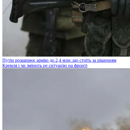
Путін розширює армію до 2,4 млн: що стоїть за рішенням
Кремля і чи змінить це ситуацію на фронті