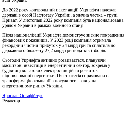
всій Україні.
До 2022 року контрольний пакет акцій Укрнафти належав
державі в особі Нафтогазу України, а значна частка – групі
Приват. У листопаді 2022 року компанія була націоналізована
урядом України в рамках воєнного стану.
Після націоналізації Укрнафта демонструє значне покращення
фінансових показників. У 2023 році компанія отримала
рекордний чистий прибуток у 24 млрд грн та сплатила до
державного бюджету 27,2 млрд грн податків і зборів.
Сьогодні Укрнафта активно розвивається, плануючи
масштабні інвестиції в енергетичний сектор, зокрема у
будівництво газових електростанцій та розвиток
відновлюваної енергетики. Ця стратегія спрямована на
трансформацію компанії в потужного гравця на
енергетичному ринку України.
Ярослав Остафійчук
Редактор