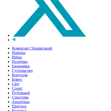
Комерсант Український
Новини
Війна
Політика
Економіка
Суспільство
Корупція
Бізнес
Світ
Спорт
Публікації
Спецтема
Аналітика
Прогноз
Колонки