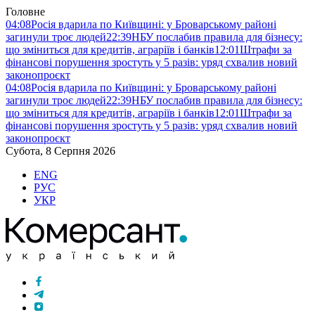
Головне
04:08
Росія вдарила по Київщині: у Броварському районі
загинули троє людей
22:39
НБУ послабив правила для бізнесу:
що зміниться для кредитів, аграріїв і банків
12:01
Штрафи за
фінансові порушення зростуть у 5 разів: уряд схвалив новий
законопроєкт
04:08
Росія вдарила по Київщині: у Броварському районі
загинули троє людей
22:39
НБУ послабив правила для бізнесу:
що зміниться для кредитів, аграріїв і банків
12:01
Штрафи за
фінансові порушення зростуть у 5 разів: уряд схвалив новий
законопроєкт
Субота, 8 Серпня 2026
ENG
РУС
УКР