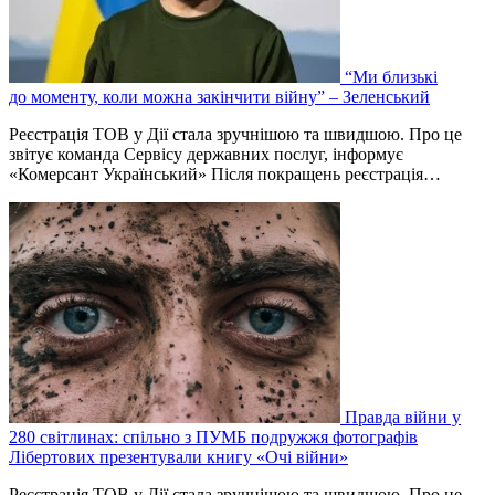
“Ми близькі
до моменту, коли можна закінчити війну” – Зеленський
Реєстрація ТОВ у Дії стала зручнішою та швидшою. Про це
звітує команда Сервісу державних послуг, інформує
«Комерсант Український» Після покращень реєстрація…
Правда війни у
280 світлинах: спільно з ПУМБ подружжя фотографів
Лібертових презентували книгу «Очі війни»
Реєстрація ТОВ у Дії стала зручнішою та швидшою. Про це