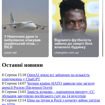
Останні новини
8 Серпня 15:18
OpenAI зняла всі заборони на кількість
повідомлень у ChatGPT
8 Серпня 14:07
Чотири країни НАТО заявили про загрозу
анексії Росією Південної Осетії
8 Серпня 13:03
Замість відмови – нарощення імпорту: ЄС
збільшив закупівлю російського газу на 14 відсотків
8 Серпня 12:14
Ціни на труни в Росії з початку війни злетіли
на 105%