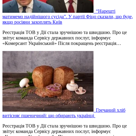
“Нарешті
матимемо надійнішого сусіда”. У партії Фіцо сказали, що буде,
якщо росіяни захоплять Київ
Реєстрація ТОВ у Дії стала зручнішою та швидшою. Про це
звітує команда Сервісу державних послуг, інформує
«Комерсант Український» Після покращень реєстрація…
Гречаний хліб
витісняє пшеничний: що обирають українці
Реєстрація ТОВ у Дії стала зручнішою та швидшою. Про це
звітує команда Сервісу державних послуг, інформує