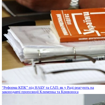
“Реформа КПК” під НАБУ та САП: як у Раді реагують на
законодавчі пропозиції Клименка та Кривоноса