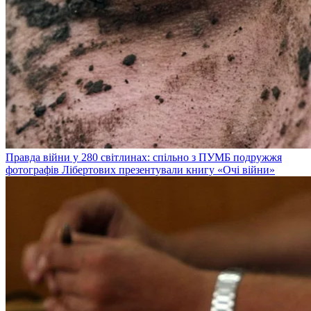
Правда війни у 280 світлинах: спільно з ПУМБ подружжя
фотографів Лібертових презентували книгу «Очі війни»