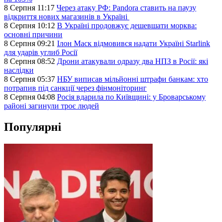
8 Серпня 11:17
Через атаку РФ: Pandora ставить на паузу
відкриття нових магазинів в Україні
8 Серпня 10:12
В Україні продовжує дешевшати морква:
основні причини
8 Серпня 09:21
Ілон Маск відмовився надати Україні Starlink
для ударів углиб Росії
8 Серпня 08:52
Дрони атакували одразу два НПЗ в Росії: які
наслідки
8 Серпня 05:37
НБУ виписав мільйонні штрафи банкам: хто
потрапив під санкції через фінмоніторинг
8 Серпня 04:08
Росія вдарила по Київщині: у Броварському
районі загинули троє людей
Популярні