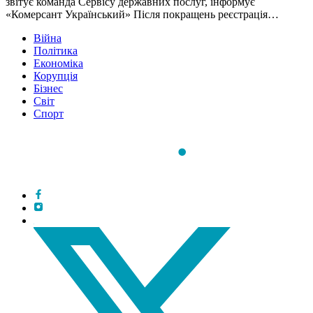
звітує команда Сервісу державних послуг, інформує
«Комерсант Український» Після покращень реєстрація…
Війна
Політика
Економіка
Корупція
Бізнес
Світ
Спорт