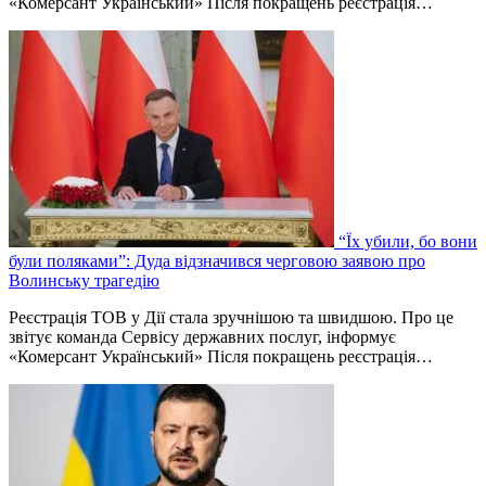
«Комерсант Український» Після покращень реєстрація…
“Їх убили, бо вони
були поляками”: Дуда відзначився черговою заявою про
Волинську трагедію
Реєстрація ТОВ у Дії стала зручнішою та швидшою. Про це
звітує команда Сервісу державних послуг, інформує
«Комерсант Український» Після покращень реєстрація…