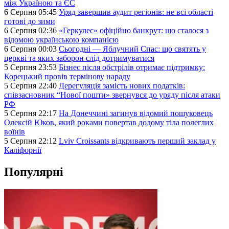
між Україною та ЄС
6 Серпня 05:45
Уряд завершив аудит регіонів: не всі області
готові до зими
6 Серпня 02:36
«Геркулес» офіційно банкрут: що сталося з
відомою українською компанією
6 Серпня 00:03
Сьогодні — Яблучний Спас: що святять у
церкві та яких заборон слід дотримуватися
5 Серпня 23:53
Бізнес після обстрілів отримає підтримку:
Корецький провів термінову нараду
5 Серпня 22:40
Дерегуляція замість нових податків:
співзасновник “Нової пошти» звернувся до уряду після атаки
РФ
5 Серпня 22:17
На Донеччині загинув відомий пошуковець
Олексій Юков, який роками повертав додому тіла полеглих
воїнів
5 Серпня 22:12
Lviv Croissants відкривають перший заклад у
Каліфорнії
Популярні