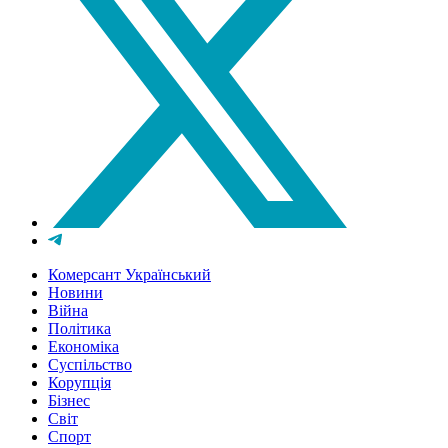
Комерсант Український
Новини
Війна
Політика
Економіка
Суспільство
Корупція
Бізнес
Світ
Спорт