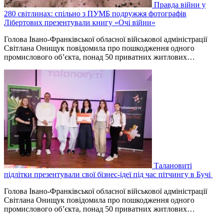
Правда війни у
280 світлинах: спільно з ПУМБ подружжя фотографів
Лібертових презентували книгу «Очі війни»
Голова Івано-Франківської обласної військової адміністрації
Світлана Онищук повідомила про пошкодження одного
промислового об’єкта, понад 50 приватних житлових…
Талановиті
підлітки презентували свої бізнес-ідеї під час пітчингу в Бучі
Голова Івано-Франківської обласної військової адміністрації
Світлана Онищук повідомила про пошкодження одного
промислового об’єкта, понад 50 приватних житлових…