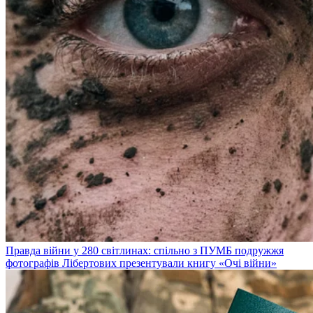
Правда війни у 280 світлинах: спільно з ПУМБ подружжя
фотографів Лібертових презентували книгу «Очі війни»