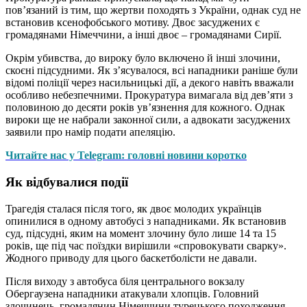
пов’язаний із тим, що жертви походять з України, однак суд не
встановив ксенофобського мотиву. Двоє засуджених є
громадянами Німеччини, а інші двоє – громадянами Сирії.
Окрім убивства, до вироку було включено й інші злочини,
скоєні підсудними. Як з’ясувалося, всі нападники раніше були
відомі поліції через насильницькі дії, а декого навіть вважали
особливо небезпечними. Прокуратура вимагала від дев’яти з
половиною до десяти років ув’язнення для кожного. Однак
вироки ще не набрали законної сили, а адвокати засуджених
заявили про намір подати апеляцію.
Читайте нас у Telegram: головні новини коротко
Як відбувалися події
Трагедія сталася після того, як двоє молодих українців
опинилися в одному автобусі з нападниками. Як встановив
суд, підсудні, яким на момент злочину було лише 14 та 15
років, ще під час поїздки вирішили «спровокувати сварку».
Жодного приводу для цього баскетболісти не давали.
Після виходу з автобуса біля центрального вокзалу
Обергаузена нападники атакували хлопців. Головний
злочинець, громадянин Німеччини турецького походження,