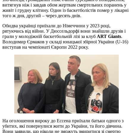
витягнув ніж і завдав обом жертвам смертельних поранень у
живіт і грудну клітину. Один із баскетболістів помер у лікарні
того ж дня, другий – через десять днів.
Обидва українці приїхали до Німеччини у 2023 році,
рятуючись від війни. У Дюссельдорфі вони знайшли друзів і
грали у молодіжній баскетбольній лізі за клуб
ART Giants
.
Володимир Єрмаков у складі юнацької збірної України (U-16)
виступав на чемпіонаті Європи 2022 року.
На оголошення вироку до Ессена приїхали батьки одного з
убитих, які повернулися жити до України, та його дівчина.
Вони заявили, що ніколи не зможуть змиритися зі смертю