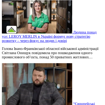
Людина понад
усе: LEROY MERLIN в Україні формує нову стратегію
розвитку – через фокус на людях і довірі
Голова Івано-Франківської обласної військової адміністрації
Світлана Онищук повідомила про пошкодження одного
промислового об’єкта, понад 50 приватних житлових…
“Європейські