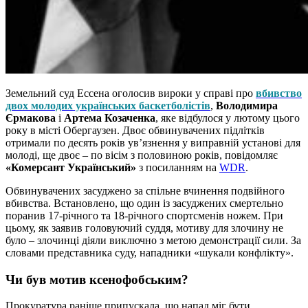
Земельний суд Ессена оголосив вироки у справі про
вбивство
двох молодих українських баскетболістів
,
Володимира
Єрмакова
і
Артема Козаченка
, яке відбулося у лютому цього
року в місті Обергаузен. Двоє обвинувачених підлітків
отримали по десять років ув’язнення у виправній установі для
молоді, ще двоє – по вісім з половиною років, повідомляє
«Комерсант Український»
з посиланням на
WDR
.
Обвинувачених засуджено за спільне вчинення подвійного
вбивства. Встановлено, що один із засуджених смертельно
поранив 17-річного та 18-річного спортсменів ножем. При
цьому, як заявив головуючий суддя, мотиву для злочину не
було – злочинці діяли виключно з метою демонстрації сили. За
словами представника суду, нападники «шукали конфлікту».
Чи був мотив ксенофобським?
Прокуратура раніше припускала, що напад міг бути