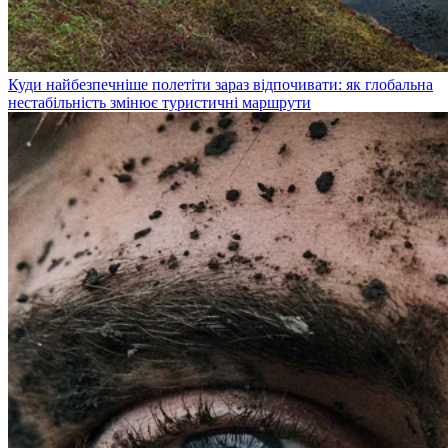
Куди найбезпечніше полетіти зараз відпочивати: як глобальна
нестабільність змінює туристичні маршрути