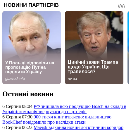
Останні новини
6 Серпня 08:04
РФ знищила всю продукцію Bosch на складі в
Україні: компанія звернулася до партнерів
6 Серпня 07:30
900 тисяч книг втрачено: видавництво
BookChef повідомило про наслідки атаки
6 Серпня 06:23
Maersk відкрила новий логістичний коридор