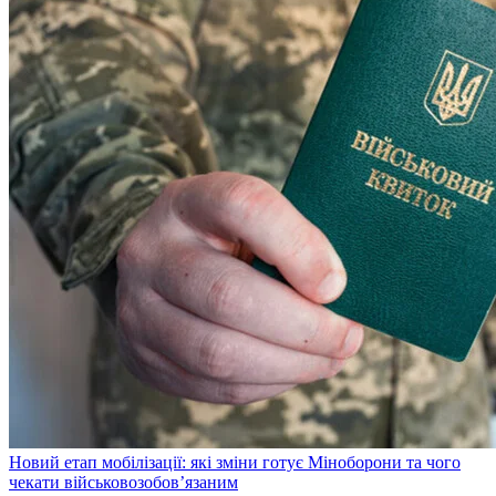
Новий етап мобілізації: які зміни готує Міноборони та чого
чекати військовозобов’язаним