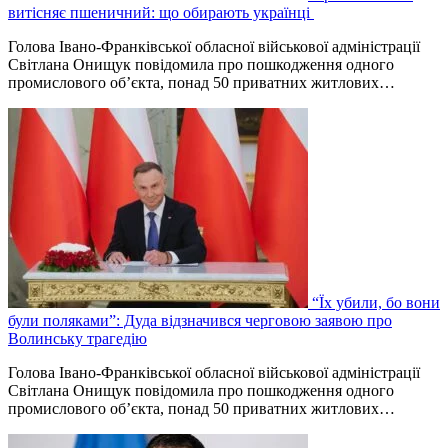
витісняє пшеничний: що обирають українці
Голова Івано-Франківської обласної військової адміністрації
Світлана Онищук повідомила про пошкодження одного
промислового об’єкта, понад 50 приватних житлових…
“Їх убили, бо вони
були поляками”: Дуда відзначився черговою заявою про
Волинську трагедію
Голова Івано-Франківської обласної військової адміністрації
Світлана Онищук повідомила про пошкодження одного
промислового об’єкта, понад 50 приватних житлових…