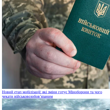
Новий етап мобілізації: які зміни готує Міноборони та чого
чекати військовозобов’язаним