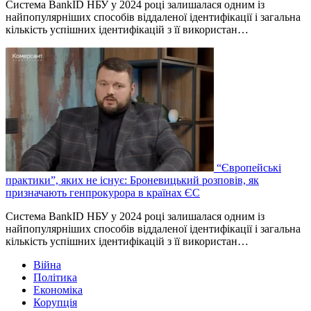
Система BankID НБУ у 2024 році залишалася одним із
найпопулярніших способів віддаленої ідентифікації і загальна
кількість успішних ідентифікацій з її використан…
“Європейські
практики”, яких не існує: Броневицький розповів, як
призначають генпрокурора в країнах ЄС
Система BankID НБУ у 2024 році залишалася одним із
найпопулярніших способів віддаленої ідентифікації і загальна
кількість успішних ідентифікацій з її використан…
Війна
Політика
Економіка
Корупція