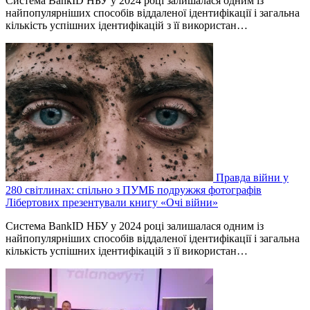
Система BankID НБУ у 2024 році залишалася одним із
найпопулярніших способів віддаленої ідентифікації і загальна
кількість успішних ідентифікацій з її використан…
Правда війни у
280 світлинах: спільно з ПУМБ подружжя фотографів
Лібертових презентували книгу «Очі війни»
Система BankID НБУ у 2024 році залишалася одним із
найпопулярніших способів віддаленої ідентифікації і загальна
кількість успішних ідентифікацій з її використан…