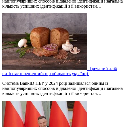
найпопулярніших способів віддаленої ідентифікації і загальна
кількість успішних ідентифікацій з її використан…
Гречаний хліб
витісняє пшеничний: що обирають українці
Система BankID НБУ у 2024 році залишалася одним із
найпопулярніших способів віддаленої ідентифікації і загальна
кількість успішних ідентифікацій з її використан…