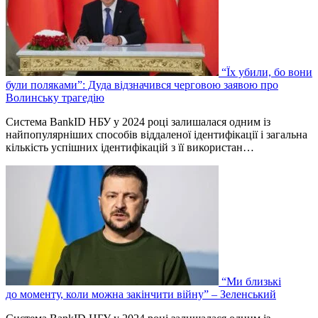
“Їх убили, бо вони
були поляками”: Дуда відзначився черговою заявою про
Волинську трагедію
Система BankID НБУ у 2024 році залишалася одним із
найпопулярніших способів віддаленої ідентифікації і загальна
кількість успішних ідентифікацій з її використан…
“Ми близькі
до моменту, коли можна закінчити війну” – Зеленський