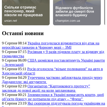
Останні новини
9 Серпня 08:14
Україна погодилася відмовитися від атак на
неросійські танкери в Чорному морі – ЗМІ
9 Серпня 07:15
Росіянам у 9 разів підняли плату за відмову від
громадянства
9 Серпня 06:09
США щомісяця поставлятимуть Україні ракети
– Зеленський
9 Серпня 05:11
Росія оголосила “вільне полювання” на авто в
Херсонській області
9 Серпня 04:29
Туреччина частково заблокувала прохід через
Дарданелли: які аргументи
9 Серпня 02:19
Організатор “Картонкового протесту”
закликав до нової акції: на коли запланована
9 Серпня 00:21
Зловмисники в Україні вимагають кошти, щоб
об’єкти бізнесу не потрапили під атаку – “Флеш”
8 Серпня 23:19
Які сюрпризи підготувала погода українцям на