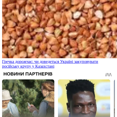
Гречка дорожчає: чи доведеться Україні закуповувати
російську крупу у Казахстані