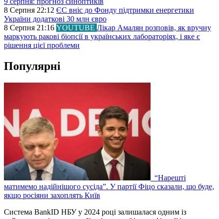
9 серпня: прогноз синоптиків
8 Серпня 22:12
ЄС вніс до Фонду підтримки енергетики
України додаткові 30 млн євро
8 Серпня 21:16
YOUTUBE
Лікар Амалян розповів, як вручну
маркують ракові біопсії в українських лабораторіях, і яке є
рішення цієї проблеми
Популярні
“Нарешті
матимемо надійнішого сусіда”. У партії Фіцо сказали, що буде,
якщо росіяни захоплять Київ
Система BankID НБУ у 2024 році залишалася одним із