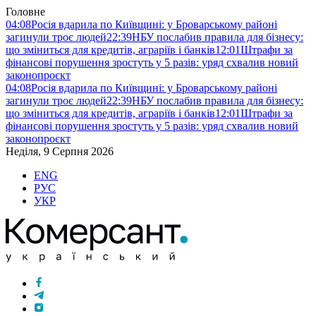
Головне
04:08
Росія вдарила по Київщині: у Броварському районі
загинули троє людей
22:39
НБУ послабив правила для бізнесу:
що зміниться для кредитів, аграріїв і банків
12:01
Штрафи за
фінансові порушення зростуть у 5 разів: уряд схвалив новий
законопроєкт
04:08
Росія вдарила по Київщині: у Броварському районі
загинули троє людей
22:39
НБУ послабив правила для бізнесу:
що зміниться для кредитів, аграріїв і банків
12:01
Штрафи за
фінансові порушення зростуть у 5 разів: уряд схвалив новий
законопроєкт
Неділя, 9 Серпня 2026
ENG
РУС
УКР