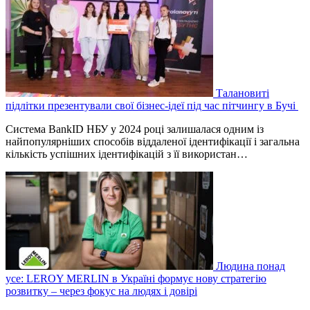
Талановиті
підлітки презентували свої бізнес-ідеї під час пітчингу в Бучі
Система BankID НБУ у 2024 році залишалася одним із
найпопулярніших способів віддаленої ідентифікації і загальна
кількість успішних ідентифікацій з її використан…
Людина понад
усе: LEROY MERLIN в Україні формує нову стратегію
розвитку – через фокус на людях і довірі