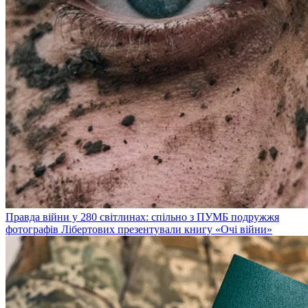
Правда війни у 280 світлинах: спільно з ПУМБ подружжя
фотографів Лібертових презентували книгу «Очі війни»