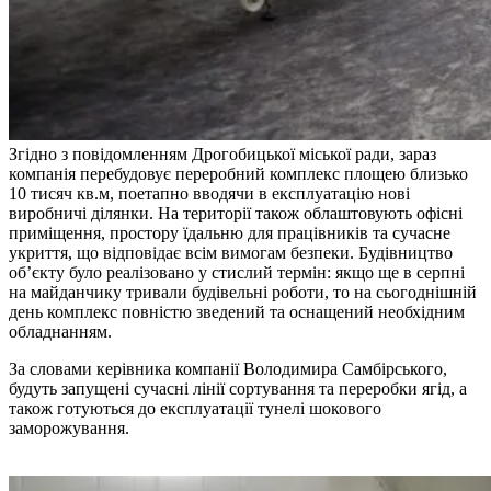
Згідно з повідомленням Дрогобицької міської ради, зараз
компанія перебудовує переробний комплекс площею близько
10 тисяч кв.м, поетапно вводячи в експлуатацію нові
виробничі ділянки. На території також облаштовують офісні
приміщення, простору їдальню для працівників та сучасне
укриття, що відповідає всім вимогам безпеки. Будівництво
об’єкту було реалізовано у стислий термін: якщо ще в серпні
на майданчику тривали будівельні роботи, то на сьогоднішній
день комплекс повністю зведений та оснащений необхідним
обладнанням.
За словами керівника компанії Володимира Самбірського,
будуть запущені сучасні лінії сортування та переробки ягід, а
також готуються до експлуатації тунелі шокового
заморожування.