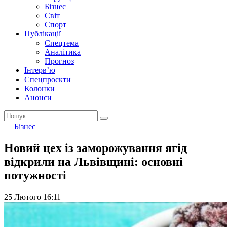
Бізнес
Світ
Спорт
Публікації
Спецтема
Аналітика
Прогноз
Інтерв’ю
Спецпроєкти
Колонки
Анонси
Бізнес
Новий цех із заморожування ягід
відкрили на Львівщині: основні
потужності
25 Лютого 16:11