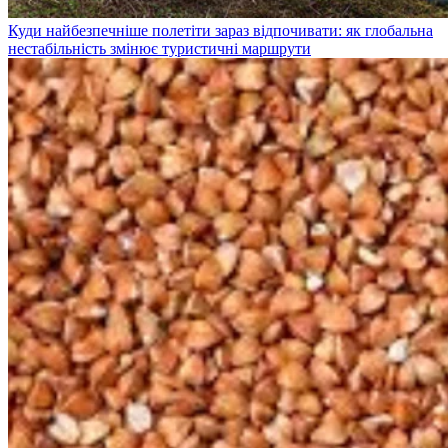
Куди найбезпечніше полетіти зараз відпочивати: як глобальна
нестабільність змінює туристичні маршрути