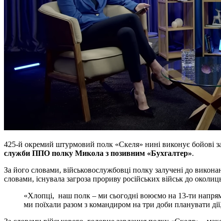
425-й окремий штурмовий полк «Скеля» нині виконує бойові за
служби ППО полку Микола з позивним «Бухгалтер»
.
За його словами, військовослужбовці полку залучені до виконан
словами, існувала загроза прориву російських військ до околиц
«Хлопці, наш полк – ми сьогодні воюємо на 13-ти напрямк
ми поїхали разом з командиром на три доби планувати дії, 