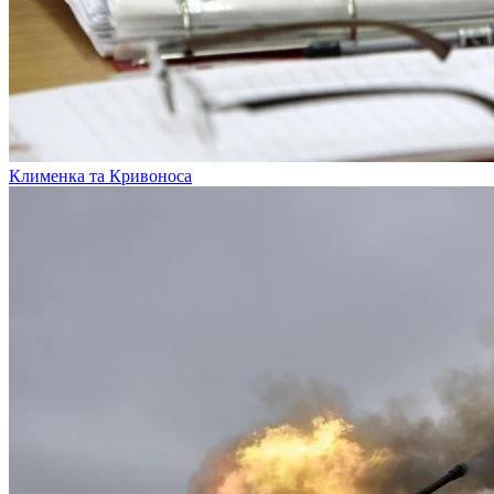
Клименка та Кривоноса