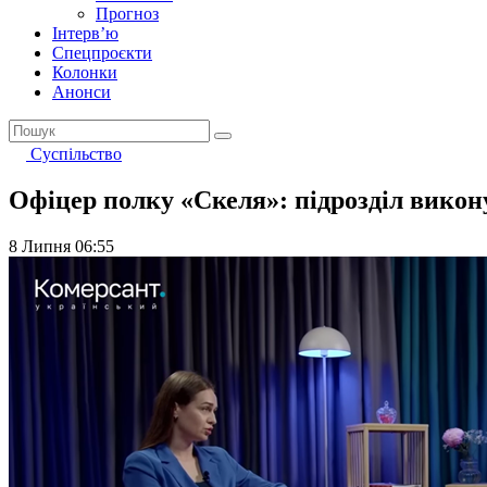
Прогноз
Інтерв’ю
Спецпроєкти
Колонки
Анонси
Суспільство
Офіцер полку «Скеля»: підрозділ викон
8 Липня 06:55