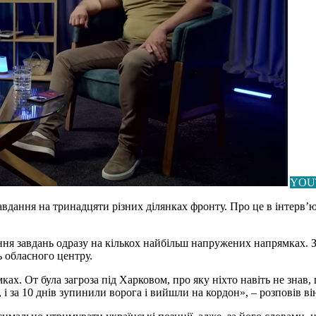
YOU
вдання на тринадцяти різних ділянках фронту. Про це в інтерв
ня завдань одразу на кількох найбільш напружених напрямках. Зо
ь обласного центру.
ах. От була загроза під Харковом, про яку ніхто навіть не знав,
і за 10 днів зупинили ворога і вийшли на кордон», – розповів ві