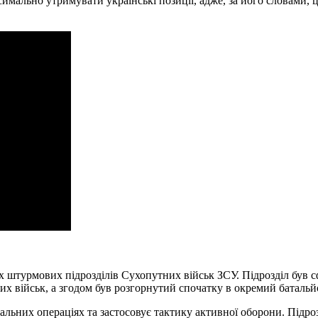
имально утримувати українські позиції, адже, за його словами, 
 штурмових підрозділів Сухопутних військ ЗСУ. Підрозділ був с
их військ, а згодом був розгорнутий спочатку в окремий батальй
альних операціях та застосовує тактику активної оборони. Підроз