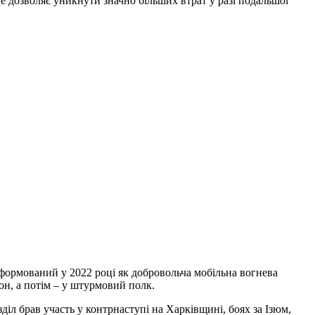
це дозволяє уникнути значно більших втрат у разі подальшої
формований у 2022 році як добровольча мобільна вогнева
он, а потім – у штурмовий полк.
діл брав участь у контрнаступі на Харківщині, боях за Ізюм,