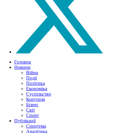
Головна
Новини
Війна
Події
Політика
Економіка
Суспільство
Корупція
Бізнес
Світ
Спорт
Публікації
Спецтема
Аналітика