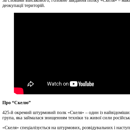
За словами військового, головне завдання полку «Скеля» – макс
деокупації територій.
Про “Скелю”
425-й окремий штурмовий полк «Скеля» – один із найвідоміших
група, яка займалася знищенням техніки та живої сили російськ
«Скеля» спеціалізується на штурмових, розвідувальних і наступ