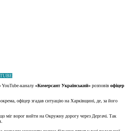
TUBE
’ю YouTube-каналу
«Комерсант Український»
розповів
офіцер
крема, офіцер згадав ситуацію на Харківщині, де, за його
 що міг ворог вийти на Окружну дорогу через Дергачі. Так
н.