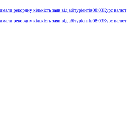
имали рекордну кількість заяв від абітурієнтів
08:03
Курс валют
имали рекордну кількість заяв від абітурієнтів
08:03
Курс валют