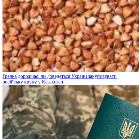
Гречка дорожчає: чи доведеться Україні закуповувати
російську крупу у Казахстані