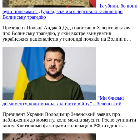
“Їх убили, бо вони
були поляками”: Дуда відзначився черговою заявою про
Волинську трагедію
Президент Польщі Анджей Дуда написав в Х чергову заяву
про Волинську трагедію, у якій вкотре звинуватив
українських націоналістів у геноциді поляків на Волині п…
“Ми близькі
до моменту, коли можна закінчити війну” – Зеленський
Президент України Володимир Зеленський заявив про
наближення до моменту, коли можна змусити Росію зупинити
війну. Ключовими факторами є операції в РФ та єдність…