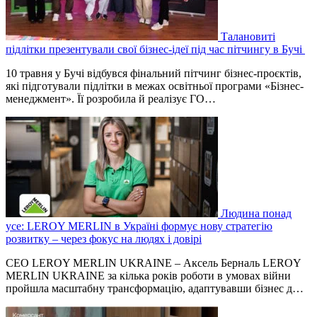
Талановиті
підлітки презентували свої бізнес-ідеї під час пітчингу в Бучі
10 травня у Бучі відбувся фінальний пітчинг бізнес-проєктів,
які підготували підлітки в межах освітньої програми «Бізнес-
менеджмент». Її розробила й реалізує ГО…
Людина понад
усе: LEROY MERLIN в Україні формує нову стратегію
розвитку – через фокус на людях і довірі
СЕО LEROY MERLIN UKRAINE – Аксель Берналь LEROY
MERLIN UKRAINE за кілька років роботи в умовах війни
пройшла масштабну трансформацію, адаптувавши бізнес д…