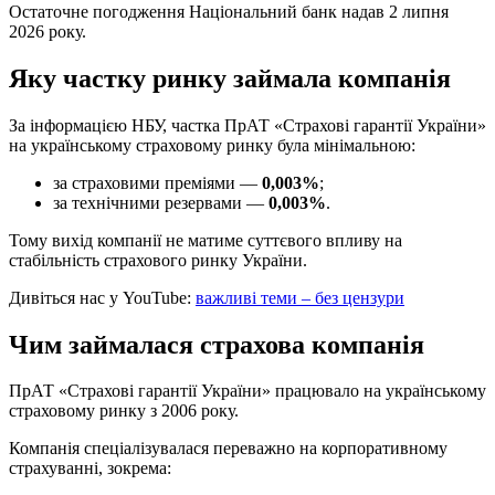
Остаточне погодження Національний банк надав 2 липня
2026 року.
Яку частку ринку займала компанія
За інформацією НБУ, частка ПрАТ «Страхові гарантії України»
на українському страховому ринку була мінімальною:
за страховими преміями —
0,003%
;
за технічними резервами —
0,003%
.
Тому вихід компанії не матиме суттєвого впливу на
стабільність страхового ринку України.
Дивіться нас у YouTube:
важливі теми – без цензури
Чим займалася страхова компанія
ПрАТ «Страхові гарантії України» працювало на українському
страховому ринку з 2006 року.
Компанія спеціалізувалася переважно на корпоративному
страхуванні, зокрема: