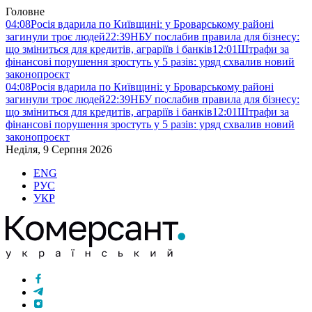
Головне
04:08
Росія вдарила по Київщині: у Броварському районі
загинули троє людей
22:39
НБУ послабив правила для бізнесу:
що зміниться для кредитів, аграріїв і банків
12:01
Штрафи за
фінансові порушення зростуть у 5 разів: уряд схвалив новий
законопроєкт
04:08
Росія вдарила по Київщині: у Броварському районі
загинули троє людей
22:39
НБУ послабив правила для бізнесу:
що зміниться для кредитів, аграріїв і банків
12:01
Штрафи за
фінансові порушення зростуть у 5 разів: уряд схвалив новий
законопроєкт
Неділя, 9 Серпня 2026
ENG
РУС
УКР