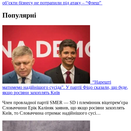
об’єкти бізнесу не потрапили під атаку – “Флеш”
Популярні
“Нарешті
матимемо надійнішого сусіда”. У партії Фіцо сказали, що буде,
якщо росіяни захоплять Київ
Член провладної партії SMER — SD і племінник віцепрем’єра
Словаччини Ерік Каліняк заявив, що якщо росіяни захоплять
Київ, то Словаччина отримає надійнішого сусі…