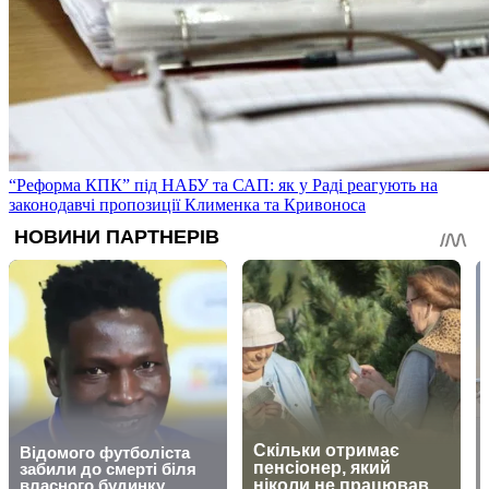
“Реформа КПК” під НАБУ та САП: як у Раді реагують на
законодавчі пропозиції Клименка та Кривоноса