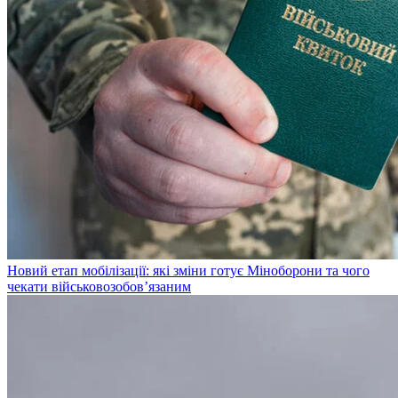
Новий етап мобілізації: які зміни готує Міноборони та чого
чекати військовозобов’язаним