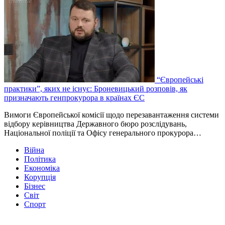
“Європейські
практики”, яких не існує: Броневицький розповів, як
призначають генпрокурора в країнах ЄС
Вимоги Європейської комісії щодо перезавантаження системи
відбору керівництва Державного бюро розслідувань,
Національної поліції та Офісу генерального прокурора…
Війна
Політика
Економіка
Корупція
Бізнес
Світ
Спорт