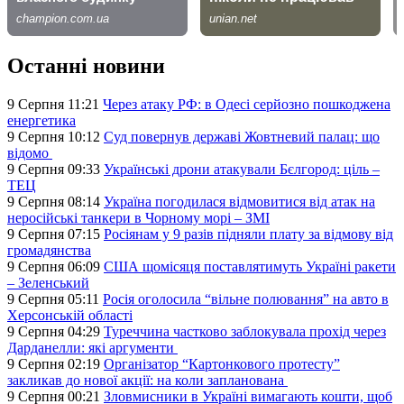
Останні новини
9 Серпня 11:21
Через атаку РФ: в Одесі серйозно пошкоджена
енергетика
9 Серпня 10:12
Суд повернув державі Жовтневий палац: що
відомо
9 Серпня 09:33
Українські дрони атакували Бєлгород: ціль –
ТЕЦ
9 Серпня 08:14
Україна погодилася відмовитися від атак на
неросійські танкери в Чорному морі – ЗМІ
9 Серпня 07:15
Росіянам у 9 разів підняли плату за відмову від
громадянства
9 Серпня 06:09
США щомісяця поставлятимуть Україні ракети
– Зеленський
9 Серпня 05:11
Росія оголосила “вільне полювання” на авто в
Херсонській області
9 Серпня 04:29
Туреччина частково заблокувала прохід через
Дарданелли: які аргументи
9 Серпня 02:19
Організатор “Картонкового протесту”
закликав до нової акції: на коли запланована
9 Серпня 00:21
Зловмисники в Україні вимагають кошти, щоб