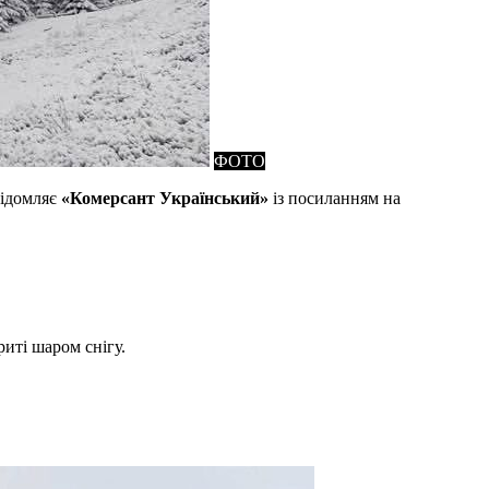
ФОТО
відомляє
«Комерсант Український»
із посиланням на
иті шаром снігу.