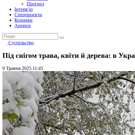
Прогноз
Інтерв’ю
Спецпроєкти
Колонки
Анонси
Суспільство
Під снігом трава, квіти й дерева: в Укр
9 Травня 2025 11:45