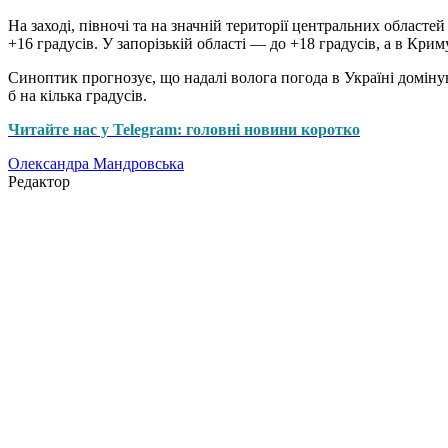
На заході, півночі та на значній території центральних област
+16 градусів. У запорізькій області — до +18 градусів, а в Кр
Синоптик прогнозує, що надалі волога погода в Україні доміну
б на кілька градусів.
Читайте нас у Telegram: головні новини коротко
Олександра Мандровська
Редактор