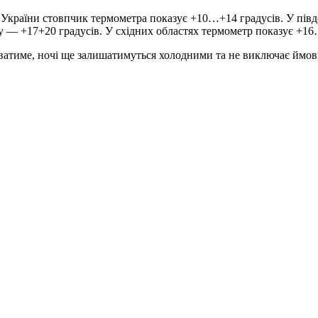
ей України стовпчик термометра показує +10…+14 градусів. У пів
иму — +17+20 градусів. У східних областях термометр показує +1
ватиме, ночі ще залишатимуться холодними та не виключає ймові