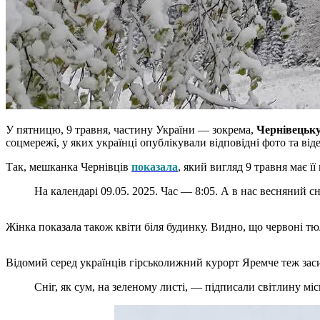
У пятницю, 9 травня, частину України — зокрема,
Чернівецьк
соцмережі, у яких українці опублікували відповідні фото та віде
Так, мешканка Чернівців
показала
, який вигляд 9 травня має ї
На календарі 09.05. 2025. Час — 8:05. А в нас весняний с
Жінка показала також квіти біля будинку. Видно, що червоні т
Відомий серед українців гірськолижний курорт Яремче теж зас
Сніг, як сум, на зеленому листі, — підписали світлину мі