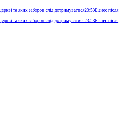
еркві та яких заборон слід дотримуватися
23:53
Бізнес після
еркві та яких заборон слід дотримуватися
23:53
Бізнес після