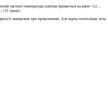
денній частині температура повітря тримається на рівні +12…
6…+21 градус.
рності заморозків при проясненнях. Але вдень потеплішає хоча