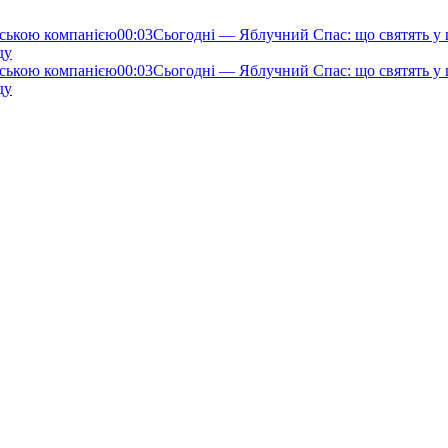
нською компанією
00:03
Сьогодні — Яблучний Спас: що святять у ц
ду
нською компанією
00:03
Сьогодні — Яблучний Спас: що святять у ц
ду