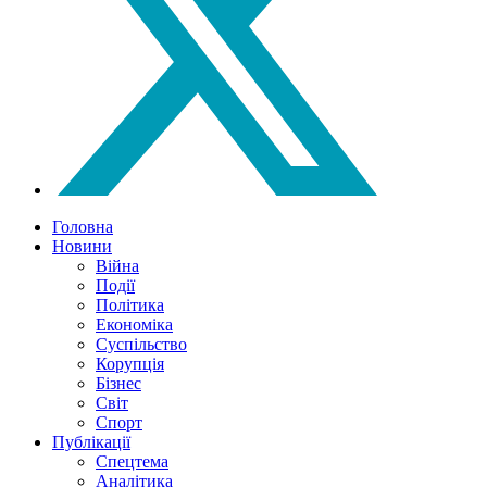
Головна
Новини
Війна
Події
Політика
Економіка
Суспільство
Корупція
Бізнес
Світ
Спорт
Публікації
Спецтема
Аналітика