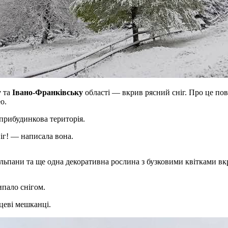
у
та
Івано-Франківську
області — вкрив рясний сніг. Про це по
о.
ї прибудинкова територія.
ніг! — написала вона.
юльпани та ще одна декоративна рослина з бузковими квітками вкр
ипало снігом.
сцеві мешканці.