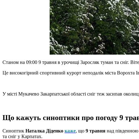
Станом на 09:00 9 травня в урочищі Заросляк туман та сніг. Віте
Це високогірний спортивний курорт неподалік міста Ворохта Ів
У місті Мукачево Закарпатської області сніг теж засипав околиц
Що кажуть синоптики про погоду 9 тра
Синоптик
Наталка Діденко
каже
, що
9 травня
над південною 
та сніг у Карпатах.