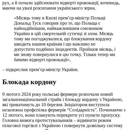
рух, а й почали здійснювати відверті провокації, вочевидь,
маючи на увазі розсипання українського зерна.
«Місяць тому в Києві прем’єр-міністр Польщі
Дональд Туск говорив про те, що Польща є
найнадійнішим, найважливішим союзником
України в цій смертельній сутичці зі злом. Місяць
тому ми погоджувалися, що блокування кордону
шкодить нашим країнам і що важливо не
допустити подібних інцидентів. Пройшов місяць, і
ми знову повернулися в цю точку. Тільки тепер ми
бачимо відверті провокації»,
– підкреслив прем’єр-міністр України.
Блокада кордону
9 лютого 2024 року польські фермери розпочали новий
загальнонаціональний страйк і блокаду кордону з Україною,
які триватимуть до 10 березня. Ініціатором виступила
незалежна профспілка фермерів “Солідарність”. Починаючи з
12 лютого, вони планують перекрити усі пункти пропуску.
Головна вимога протестувальників – відмінити режим
пільгової торгівлі з Україною і повернути дозвільну систему