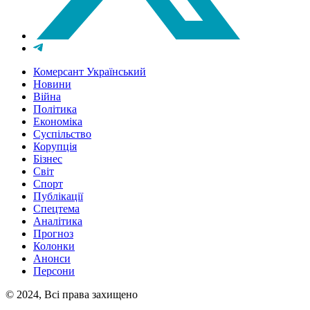
Комерсант Український
Новини
Війна
Політика
Економіка
Суспільство
Корупція
Бізнес
Світ
Спорт
Публікації
Спецтема
Аналітика
Прогноз
Колонки
Анонси
Персони
© 2024, Всі права захищено