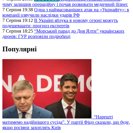
чому залишив операційну і почав розвивати медичний бізнес
7 Серпня 19:38
Одна з наймасованіших атак на «Укрнафту»: в
компанії озвучили наслідки ударів РФ
7 Серпня 19:12
В Україні яблука в новому сезоні можуть
подешевшати: прогноз експертів
7 Серпня 18:25
“Морський парад до Дня Ялти” українських
дронів: ГУР розповіли подробиці
Популярні
“Нарешті
матимемо надійнішого сусіда”. У партії Фіцо сказали, що буде,
якщо росіяни захоплять Київ