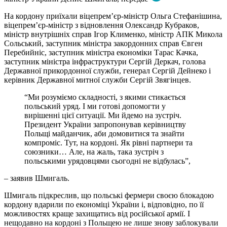
На кордону приїхали віцепрем’єр-міністр Ольга Стефанішина,
віцепрем’єр-міністр з відновлення Олександр Кубраков,
міністр внутрішніх справ Ігор Клименко, міністр АПК Микола
Сольський, заступник міністра закордонних справ Євген
Перебийніс, заступник міністра економіки Тарас Качка,
заступник міністра інфраструктури Сергій Деркач, голова
Державної прикордонної служби, генерал Сергій Дейнеко і
керівник Державної митної служби Сергій Звягінцев.
“Ми розуміємо складності, з якими стикається
польський уряд. І ми готові допомогти у
вирішенні цієї ситуації. Ми йдемо на зустріч.
Президент України запропонував керівництву
Польщі майданчик, аби домовитися та знайти
компроміс. Тут, на кордоні. Як рівні партнери та
союзники… Але, на жаль, така зустріч з
польськими урядовцями сьогодні не відбулась”,
– заявив Шмигаль.
Шмигаль підкреслив, що польські фермери своєю блокадою
кордону вдарили по економіці України і, відповідно, по її
можливостях краще захищатись від російської армії. І
нещодавно на кордоні з Польщею не лише знову заблокували