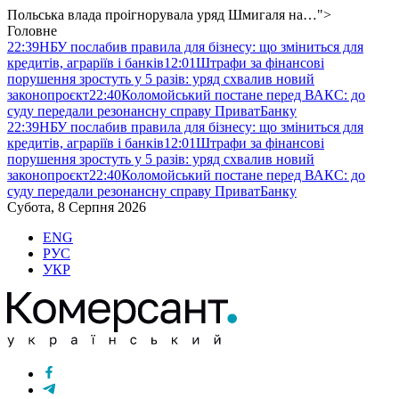
Польська влада проігнорувала уряд Шмигаля на…">
Головне
22:39
НБУ послабив правила для бізнесу: що зміниться для
кредитів, аграріїв і банків
12:01
Штрафи за фінансові
порушення зростуть у 5 разів: уряд схвалив новий
законопроєкт
22:40
Коломойський постане перед ВАКС: до
суду передали резонансну справу ПриватБанку
22:39
НБУ послабив правила для бізнесу: що зміниться для
кредитів, аграріїв і банків
12:01
Штрафи за фінансові
порушення зростуть у 5 разів: уряд схвалив новий
законопроєкт
22:40
Коломойський постане перед ВАКС: до
суду передали резонансну справу ПриватБанку
Субота, 8 Серпня 2026
ENG
РУС
УКР