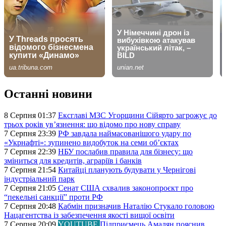
Останні новини
8 Серпня 01:37
Ексглаві МЗС Угорщини Сійярто загрожує до
трьох років ув’язнення: що відомо про нову справу
7 Серпня 23:39
РФ завдала наймасованішого удару по
«Укрнафті»: зупинено видобуток на семи об’єктах
7 Серпня 22:39
НБУ послабив правила для бізнесу: що
зміниться для кредитів, аграріїв і банків
7 Серпня 21:54
Китайці планують будувати у Чернігові
індустріальний парк
7 Серпня 21:05
Сенат США схвалив законопроєкт про
“пекельні санкції” проти РФ
7 Серпня 20:48
Кабмін призначив Наталію Стукало головою
Нацагентства із забезпечення якості вищої освіти
7 Серпня 20:09
YOUTUBE
Підприємець Амалян пояснив,