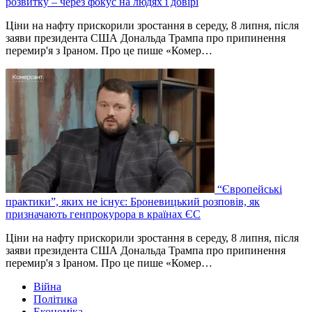
розвитку – через фокус на людях і довірі
Ціни на нафту прискорили зростання в середу, 8 липня, після
заяви президента США Дональда Трампа про припинення
перемир'я з Іраном. Про це пише «Комер…
“Європейські
практики”, яких не існує: Броневицький розповів, як
призначають генпрокурора в країнах ЄС
Ціни на нафту прискорили зростання в середу, 8 липня, після
заяви президента США Дональда Трампа про припинення
перемир'я з Іраном. Про це пише «Комер…
Війна
Політика
Економіка