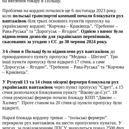
на ввезення товару в Польщу.
Проблеми на кордоні почалися ще 6 листопада 2023 року,
коли
польські транспортні компанії почали блокувати рух
вантажівок
біля трьох основних пунктів пропуску на
українському кордоні: “Корчова – Краківець”, “Гребенне –
Рава-Руська” та “Дорогуськ – Ягодин”.
Однією з вимог було
відновлення дозволів для українських перевізників,
скасованих за угодою з ЄС до 30 червня 2024 року.
З 6 січня в Польщі було відновлено рух вантажівок
до
прикордонного пункту пропуску “Медика – Шегині”. Три
інші пункти пропуску були відкриті 17 січня, а саме
“Дорогуськ – Ягодин”, “Гребенне – Рава-Руська” та “Корчова
– Краківець”.
У Румунії 13 та 14 січня місцеві фермери блокували рух
українських вантажівок
через пункт пропуску “Сірет”, а 15
січня розпочалося блокування пункту “Вікову-де-Сус”. 18
січня румунські фермери почали блокаду КПП “Дякове –
Халмеу”. Проте станом на 20 січня ці пункти пропуску були
відкриті.
Наразі блокада кордону триває – “польські фермери”
перекрили рух вантажівок на шести пропускних пунктах. У
чергах, за повідомленням ДПСУ, знаходиться понад 2500 фур.