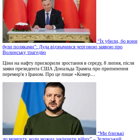
“Їх убили, бо вони
були поляками”: Дуда відзначився черговою заявою про
Волинську трагедію
Ціни на нафту прискорили зростання в середу, 8 липня, після
заяви президента США Дональда Трампа про припинення
перемир'я з Іраном. Про це пише «Комер…
“Ми близькі
до моменту, коли можна закінчити війну” – Зеленський