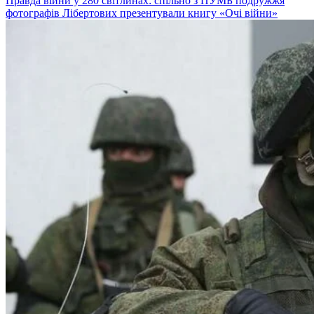
Правда війни у 280 світлинах: спільно з ПУМБ подружжя
фотографів Лібертових презентували книгу «Очі війни»