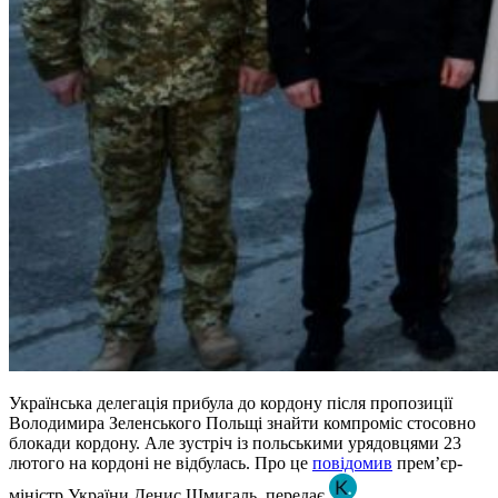
Українська делегація прибула до кордону після пропозиції
Володимира Зеленського Польщі знайти компроміс стосовно
блокади кордону. Але зустріч із польськими урядовцями 23
лютого на кордоні не відбулась. Про це
повідомив
прем’єр-
міністр України Денис Шмигаль, передає