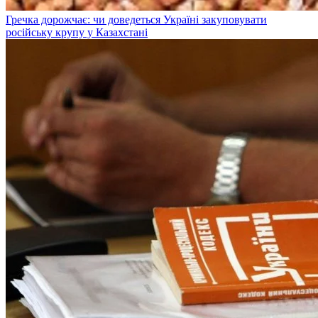
Гречка дорожчає: чи доведеться Україні закуповувати
російську крупу у Казахстані