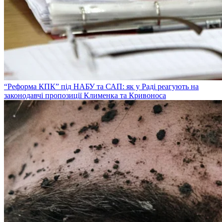
“Реформа КПК” під НАБУ та САП: як у Раді реагують на
законодавчі пропозиції Клименка та Кривоноса