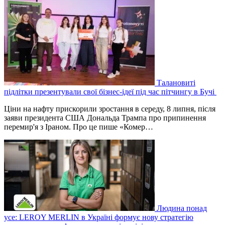
Талановиті
підлітки презентували свої бізнес-ідеї під час пітчингу в Бучі
Ціни на нафту прискорили зростання в середу, 8 липня, після
заяви президента США Дональда Трампа про припинення
перемир'я з Іраном. Про це пише «Комер…
Людина понад
усе: LEROY MERLIN в Україні формує нову стратегію