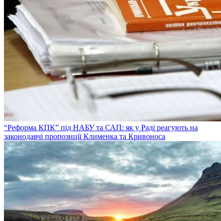
“Реформа КПК” під НАБУ та САП: як у Раді реагують на
законодавчі пропозиції Клименка та Кривоноса