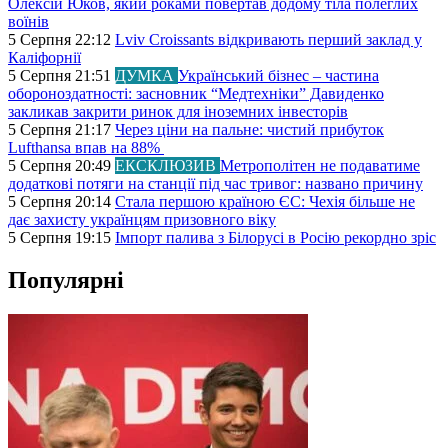
Олексій Юков, який роками повертав додому тіла полеглих
воїнів
5 Серпня 22:12
Lviv Croissants відкривають перший заклад у
Каліфорнії
5 Серпня 21:51
ДУМКА
Український бізнес – частина
обороноздатності: засновник “Медтехніки” Давиденко
закликав закрити ринок для іноземних інвесторів
5 Серпня 21:17
Через ціни на пальне: чистий прибуток
Lufthansa впав на 88%
5 Серпня 20:49
ЕКСКЛЮЗИВ
Метрополітен не подаватиме
додаткові потяги на станції під час тривог: названо причину
5 Серпня 20:14
Стала першою країною ЄС: Чехія більше не
дає захисту українцям призовного віку
5 Серпня 19:15
Імпорт палива з Білорусі в Росію рекордно зріс
Популярні