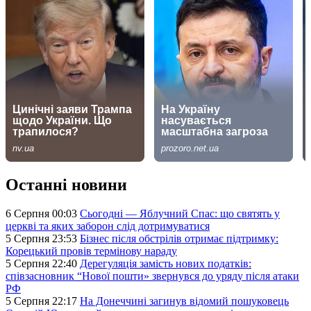
Останні новини
6 Серпня 00:03
Сьогодні — Яблучний Спас: що святять у
церкві та яких заборон слід дотримуватися
5 Серпня 23:53
Бізнес після обстрілів отримає підтримку:
Корецький провів термінову нараду
5 Серпня 22:40
Дерегуляція замість нових податків:
співзасновник “Нової пошти» звернувся до уряду після атаки
РФ
5 Серпня 22:17
На Донеччині загинув відомий пошуковець