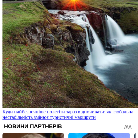
Куди найбезпечніше полетіти зараз відпочивати: як глобальна
нестабільність змінює туристичні маршрути