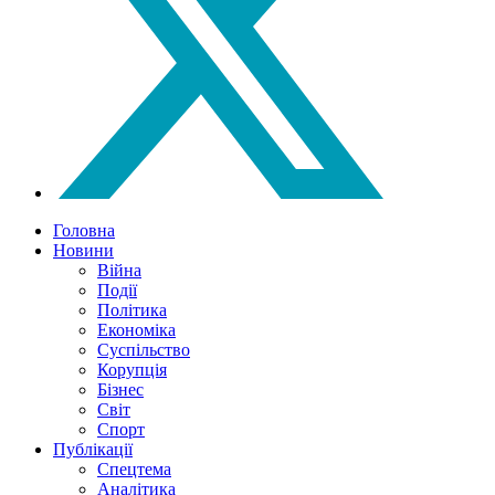
Головна
Новини
Війна
Події
Політика
Економіка
Суспільство
Корупція
Бізнес
Світ
Спорт
Публікації
Спецтема
Аналітика