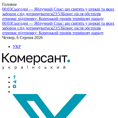
Головне
00:03
Сьогодні — Яблучний Спас: що святять у церкві та яких
заборон слід дотримуватися
23:53
Бізнес після обстрілів
отримає підтримку: Корецький провів термінову нараду
00:03
Сьогодні — Яблучний Спас: що святять у церкві та яких
заборон слід дотримуватися
23:53
Бізнес після обстрілів
отримає підтримку: Корецький провів термінову нараду
Четвер, 6 Серпня 2026
УКР