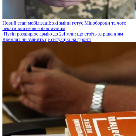
Новий етап мобілізації: які зміни готує Міноборони та чого
чекати військовозобов’язаним
Путін розширює армію до 2,4 млн: що стоїть за рішенням
Кремля і чи змінить це ситуацію на фронті