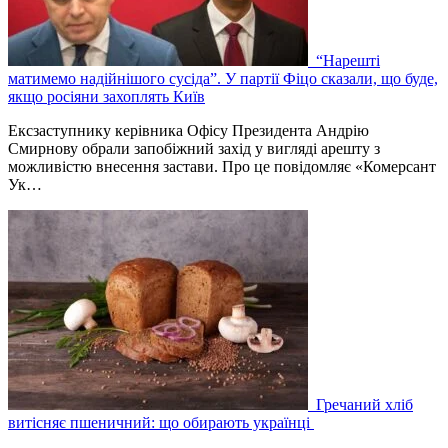
“Нарешті
матимемо надійнішого сусіда”. У партії Фіцо сказали, що буде,
якщо росіяни захоплять Київ
Ексзаступнику керівника Офісу Президента Андрію
Смирнову обрали запобіжний захід у вигляді арешту з
можливістю внесення застави. Про це повідомляє «Комерсант
Ук…
Гречаний хліб
витісняє пшеничний: що обирають українці