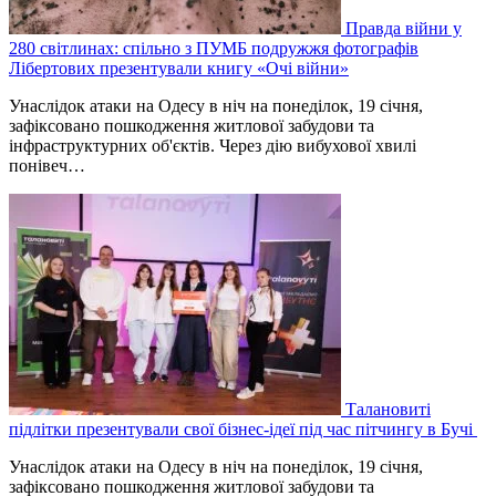
Правда війни у
280 світлинах: спільно з ПУМБ подружжя фотографів
Лібертових презентували книгу «Очі війни»
Унаслідок атаки на Одесу в ніч на понеділок, 19 січня,
зафіксовано пошкодження житлової забудови та
інфраструктурних об'єктів. Через дію вибухової хвилі
понівеч…
Талановиті
підлітки презентували свої бізнес-ідеї під час пітчингу в Бучі
Унаслідок атаки на Одесу в ніч на понеділок, 19 січня,
зафіксовано пошкодження житлової забудови та