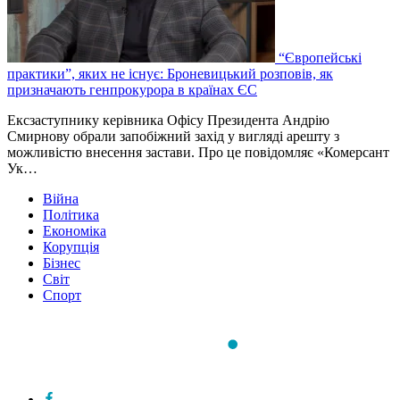
“Європейські
практики”, яких не існує: Броневицький розповів, як
призначають генпрокурора в країнах ЄС
Ексзаступнику керівника Офісу Президента Андрію
Смирнову обрали запобіжний захід у вигляді арешту з
можливістю внесення застави. Про це повідомляє «Комерсант
Ук…
Війна
Політика
Економіка
Корупція
Бізнес
Світ
Спорт