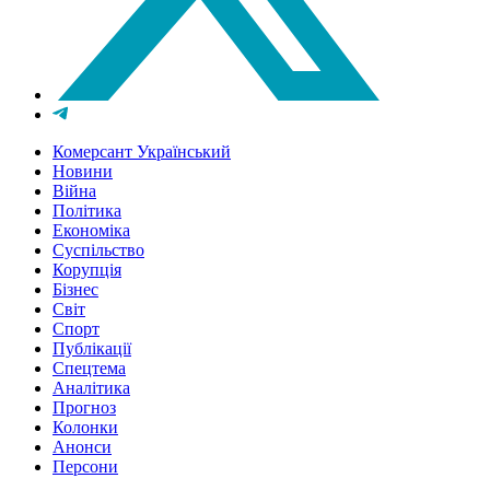
Комерсант Український
Новини
Війна
Політика
Економіка
Суспільство
Корупція
Бізнес
Світ
Спорт
Публікації
Спецтема
Аналітика
Прогноз
Колонки
Анонси
Персони