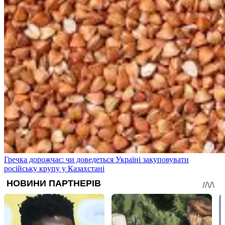
Гречка дорожчає: чи доведеться Україні закуповувати
російську крупу у Казахстані