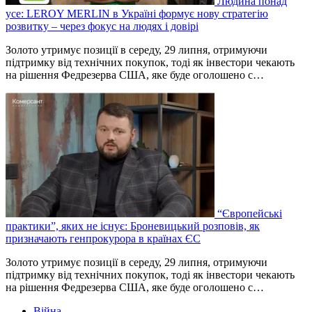
Людина понад
усе: LEROY MERLIN в Україні формує нову стратегію
розвитку – через фокус на людях і довірі
Золото утримує позиції в середу, 29 липня, отримуючи
підтримку від технічних покупок, тоді як інвестори чекають
на рішення Федрезерва США, яке буде оголошено ‌с…
“Європейські
практики”, яких не існує: Броневицький розповів, як
призначають генпрокурора в країнах ЄС
Золото утримує позиції в середу, 29 липня, отримуючи
підтримку від технічних покупок, тоді як інвестори чекають
на рішення Федрезерва США, яке буде оголошено ‌с…
Війна