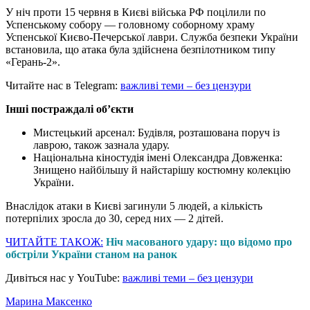
У ніч проти 15 червня в Києві війська РФ поцілили по
Успенському собору — головному соборному храму
Успенської Києво-Печерської лаври. Служба безпеки України
встановила, що атака була здійснена безпілотником типу
«Герань-2».
Читайте нас в Telegram:
важливі теми – без цензури
Інші постраждалі об’єкти
Мистецький арсенал: Будівля, розташована поруч із
лаврою, також зазнала удару.
Національна кіностудія імені Олександра Довженка:
Знищено найбільшу й найстарішу костюмну колекцію
України.
Внаслідок атаки в Києві загинули 5 людей, а кількість
потерпілих зросла до 30, серед них — 2 дітей.
ЧИТАЙТЕ ТАКОЖ:
Ніч масованого удару: що відомо про
обстріли України станом на ранок
Дивіться нас у YouTube:
важливі теми – без цензури
Марина Максенко