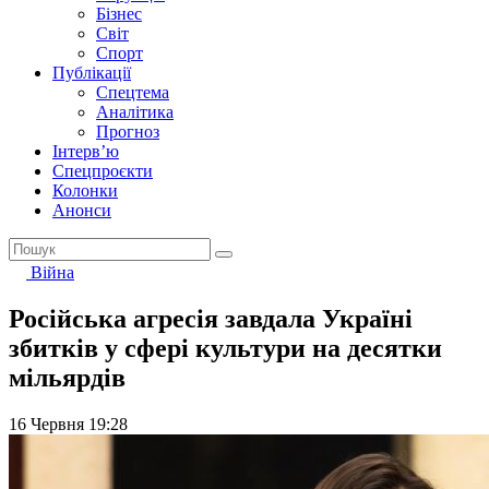
Бізнес
Світ
Спорт
Публікації
Спецтема
Аналітика
Прогноз
Інтерв’ю
Спецпроєкти
Колонки
Анонси
Війна
Російська агресія завдала Україні
збитків у сфері культури на десятки
мільярдів
16 Червня 19:28