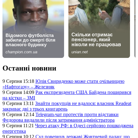
Останні новини
9 Серпня 15:18
Юлія Свириденко може стати очільницею
«Нафтогазу» – Железняк
9 Серпня 14:09
Рак експрезидента США Байдена поширився
на кістки – ЗМІ
9 Серпня 13:11
Знайти покупців не вдалося: власник Readeat
закриває дві з трьох книгарень
9 Серпня 12:14
Telegram-чат протестів проти відставки
Федорова видалили після затримання адміністратора
9 Серпня 11:21
Через атаку РФ: в Одесі серйозно пошкоджена
енергетика
9 Серпня 10:12
Суд повернув державі Жовтневий палац: що