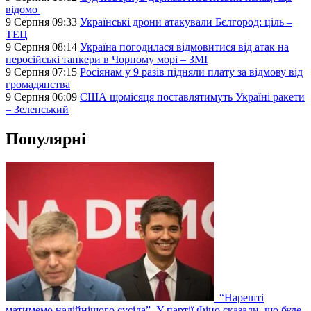
відомо
9 Серпня 09:33
Українські дрони атакували Бєлгород: ціль –
ТЕЦ
9 Серпня 08:14
Україна погодилася відмовитися від атак на
неросійські танкери в Чорному морі – ЗМІ
9 Серпня 07:15
Росіянам у 9 разів підняли плату за відмову від
громадянства
9 Серпня 06:09
США щомісяця поставлятимуть Україні ракети
– Зеленський
Популярні
“Нарешті
матимемо надійнішого сусіда”. У партії Фіцо сказали, що буде,