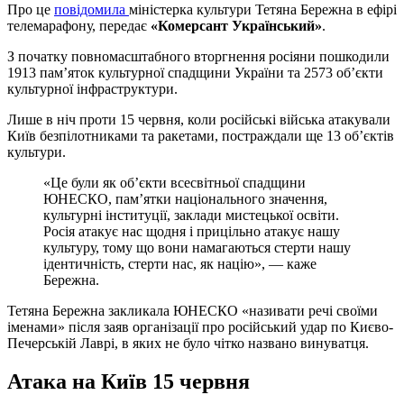
Про це
повідомила
міністерка культури Тетяна Бережна в ефірі
телемарафону, передає
«Комерсант Український»
.
З початку повномасштабного вторгнення росіяни пошкодили
1913 пам’яток культурної спадщини України та 2573 об’єкти
культурної інфраструктури.
Лише в ніч проти 15 червня, коли російські війська атакували
Київ безпілотниками та ракетами, постраждали ще 13 об’єктів
культури.
«Це були як об’єкти всесвітньої спадщини
ЮНЕСКО, пам’ятки національного значення,
культурні інституції, заклади мистецької освіти.
Росія атакує нас щодня і прицільно атакує нашу
культуру, тому що вони намагаються стерти нашу
ідентичність, стерти нас, як націю», — каже
Бережна.
Тетяна Бережна закликала ЮНЕСКО «називати речі своїми
іменами» після заяв організації про російський удар по Києво-
Печерській Лаврі, в яких не було чітко названо винуватця.
Атака на Київ 15 червня