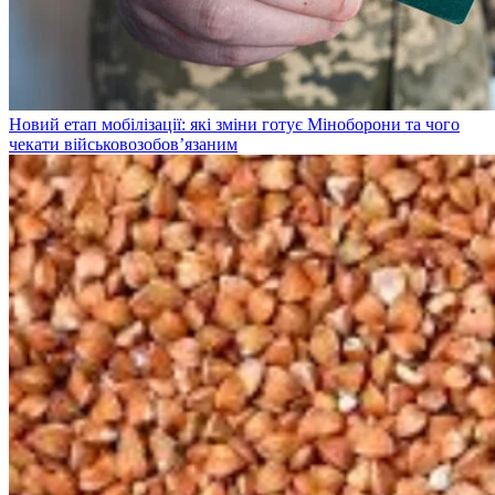
Новий етап мобілізації: які зміни готує Міноборони та чого
чекати військовозобов’язаним