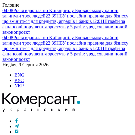
Головне
04:08
Росія вдарила по Київщині: у Броварському районі
загинули троє людей
22:39
НБУ послабив правила для бізнесу:
що зміниться для кредитів, аграріїв і банків
12:01
Штрафи за
фінансові порушення зростуть у 5 разів: уряд схвалив новий
законопроєкт
04:08
Росія вдарила по Київщині: у Броварському районі
загинули троє людей
22:39
НБУ послабив правила для бізнесу:
що зміниться для кредитів, аграріїв і банків
12:01
Штрафи за
фінансові порушення зростуть у 5 разів: уряд схвалив новий
законопроєкт
Неділя, 9 Серпня 2026
ENG
РУС
УКР