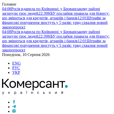
Головне
04:08
Росія вдарила по Київщині: у Броварському районі
загинули троє людей
22:39
НБУ послабив правила для бізнесу:
що зміниться для кредитів, аграріїв і банків
12:01
Штрафи за
фінансові порушення зростуть у 5 разів: уряд схвалив новий
законопроєкт
04:08
Росія вдарила по Київщині: у Броварському районі
загинули троє людей
22:39
НБУ послабив правила для бізнесу:
що зміниться для кредитів, аграріїв і банків
12:01
Штрафи за
фінансові порушення зростуть у 5 разів: уряд схвалив новий
законопроєкт
Понеділок, 10 Серпня 2026
ENG
РУС
УКР