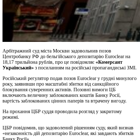
Арбітражний суд міста Москви задовольнив позов
Центробанку РФ ‌до бельгійського депозитарію Euroclear на
18,17 трильйона рублів, про це повідомляє
«Комерсант
Український»
з посиланням на російські пропагандиські ЗМІ.
Російський регулятор подав позов Euroclear у грудні минулого
року, заявивши про масштабні збитки від санкційного
блокування суверенних активів. Позовні ‌вимоги ЦБ
включають величину заблокованих коштів Банку Росії,
вартість заблокованих цінних паперів та втрачену ‌вигоду.
На прохання ЦБР суддя проводила розгляд у закритому
режимі.
ЦБР повідомив, що задоволений рішенням ‌суду, який визнав
«незаконність дій депозитарію Euroclear, які завдають збитків
Банку Росії».