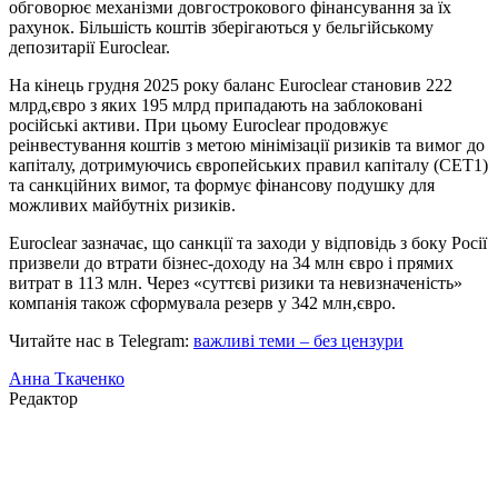
обговорює механізми довгострокового фінансування за їх
рахунок. Більшість коштів зберігаються у бельгійському
депозитарії Euroclear.
На кінець грудня 2025 року баланс Euroclear становив 222
млрд,євро з яких 195 млрд припадають на заблоковані
російські активи. При цьому Euroclear продовжує
реінвестування коштів з метою мінімізації ризиків та вимог до
капіталу, дотримуючись європейських правил капіталу (CET1)
та санкційних вимог, та формує фінансову подушку для
можливих майбутніх ризиків.
Euroclear зазначає, що санкції та заходи у відповідь з боку Росії
призвели до втрати бізнес-доходу на 34 млн євро і прямих
витрат в 113 млн. Через «суттєві ризики та невизначеність»
компанія також сформувала резерв у 342 млн,євро.
Читайте нас в Telegram:
важливі теми – без цензури
Анна Ткаченко
Редактор