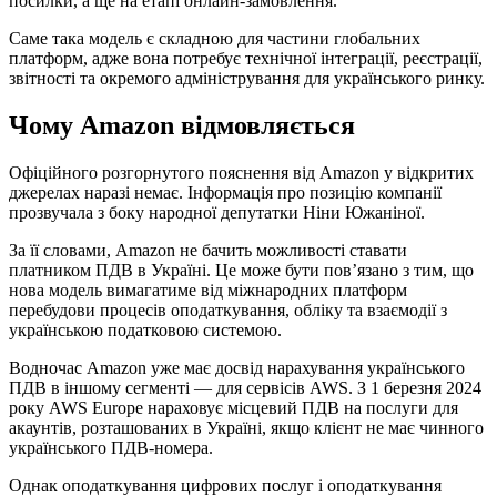
посилки, а ще на етапі онлайн-замовлення.
Саме така модель є складною для частини глобальних
платформ, адже вона потребує технічної інтеграції, реєстрації,
звітності та окремого адміністрування для українського ринку.
Чому Amazon відмовляється
Офіційного розгорнутого пояснення від Amazon у відкритих
джерелах наразі немає. Інформація про позицію компанії
прозвучала з боку народної депутатки Ніни Южаніної.
За її словами, Amazon не бачить можливості ставати
платником ПДВ в Україні. Це може бути пов’язано з тим, що
нова модель вимагатиме від міжнародних платформ
перебудови процесів оподаткування, обліку та взаємодії з
українською податковою системою.
Водночас Amazon уже має досвід нарахування українського
ПДВ в іншому сегменті — для сервісів AWS. З 1 березня 2024
року AWS Europe нараховує місцевий ПДВ на послуги для
акаунтів, розташованих в Україні, якщо клієнт не має чинного
українського ПДВ-номера.
Однак оподаткування цифрових послуг і оподаткування