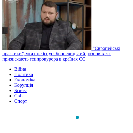
“Європейські
практики”, яких не існує: Броневицький розповів, як
призначають генпрокурора в країнах ЄС
Війна
Політика
Економіка
Корупція
Бізнес
Світ
Спорт