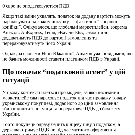
0 євро не оподатковуються ПДВ.
Якщо такі зміни ухвалять, податок на додану вартість можуть
нараховувати на кожну покупку — фактично “з першої
копійки”. Очікувалося, що глобальні маркетплейси, зокрема
Amazon, AliExpress, Temu, eBay чи Etsy, самостійно
додаватимуть ПДВ до вартості замовлення та
перераховуватимуть його Україні.
Однак, за словами Ніни Южаніної, Amazon уже повідомив, що
не бачить можливості ставати платником ПДВ в Україні.
Що означає “податковий агент” у цій
ситуації
У цьому контексті йдеться про модель, за якої іноземний
маркетплейс сам нараховує податок під час продажу товару
українському покупцеві, додає його до ціни замовлення,
збирає кошти з покупця та перераховує ПДВ до бюджету
України.
Тобто покупець одразу бачить кінцеву ціну з податком, а
держава отримує ПДВ не під час митного оформлення