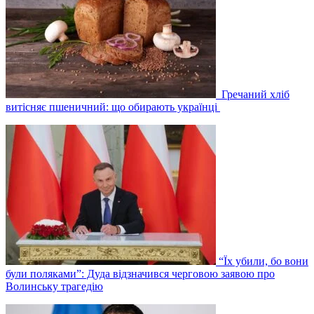
Гречаний хліб
витісняє пшеничний: що обирають українці
“Їх убили, бо вони
були поляками”: Дуда відзначився черговою заявою про
Волинську трагедію