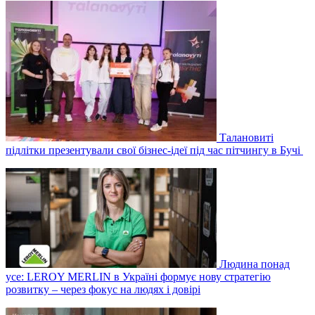
Талановиті
підлітки презентували свої бізнес-ідеї під час пітчингу в Бучі
Людина понад
усе: LEROY MERLIN в Україні формує нову стратегію
розвитку – через фокус на людях і довірі