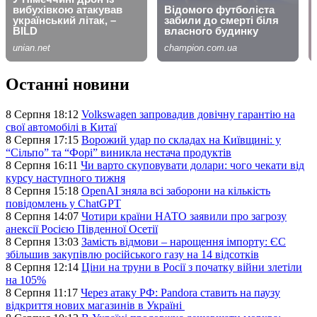
Останні новини
8 Серпня 18:12
Volkswagen запровадив довічну гарантію на
свої автомобілі в Китаї
8 Серпня 17:15
Ворожий удар по складах на Київщині: у
“Сільпо” та “Форі” виникла нестача продуктів
8 Серпня 16:11
Чи варто скуповувати долари: чого чекати від
курсу наступного тижня
8 Серпня 15:18
OpenAI зняла всі заборони на кількість
повідомлень у ChatGPT
8 Серпня 14:07
Чотири країни НАТО заявили про загрозу
анексії Росією Південної Осетії
8 Серпня 13:03
Замість відмови – нарощення імпорту: ЄС
збільшив закупівлю російського газу на 14 відсотків
8 Серпня 12:14
Ціни на труни в Росії з початку війни злетіли
на 105%
8 Серпня 11:17
Через атаку РФ: Pandora ставить на паузу
відкриття нових магазинів в Україні