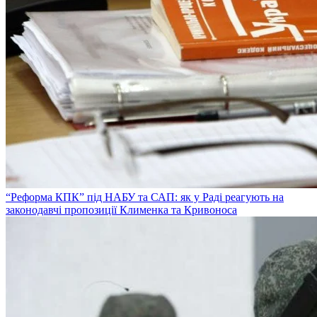
“Реформа КПК” під НАБУ та САП: як у Раді реагують на
законодавчі пропозиції Клименка та Кривоноса