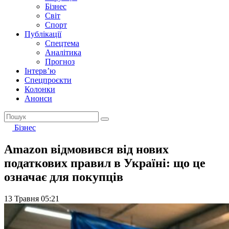
Бізнес
Світ
Спорт
Публікації
Спецтема
Аналітика
Прогноз
Інтерв’ю
Спецпроєкти
Колонки
Анонси
Бізнес
Amazon відмовився від нових
податкових правил в Україні: що це
означає для покупців
13 Травня 05:21