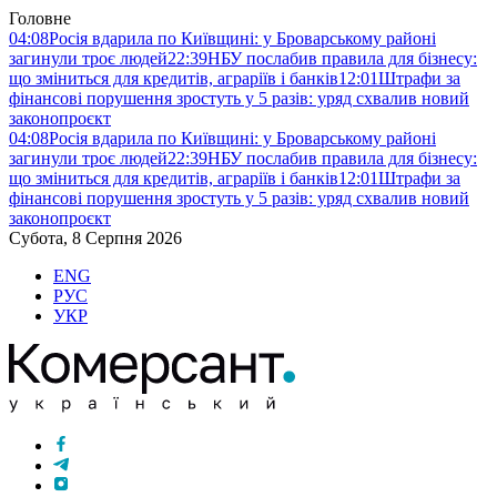
Головне
04:08
Росія вдарила по Київщині: у Броварському районі
загинули троє людей
22:39
НБУ послабив правила для бізнесу:
що зміниться для кредитів, аграріїв і банків
12:01
Штрафи за
фінансові порушення зростуть у 5 разів: уряд схвалив новий
законопроєкт
04:08
Росія вдарила по Київщині: у Броварському районі
загинули троє людей
22:39
НБУ послабив правила для бізнесу:
що зміниться для кредитів, аграріїв і банків
12:01
Штрафи за
фінансові порушення зростуть у 5 разів: уряд схвалив новий
законопроєкт
Субота, 8 Серпня 2026
ENG
РУС
УКР