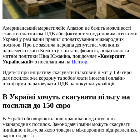
Американський маркетплейс Amazon не бачить можливості
ставати платником ПДВ або фактичним податковим агентом в
Україні у разі зміни правил оподаткування міжнародних
посилок. Про це заявила народна депутатка, членкиня
парламентського Комітету з питань фінансів, податкової та
митної політики Ніна Южаніна, повідомляє
«Комерсант
Український»
з посиланням на
Цензор
.
Йдеться про ініціативу скасувати пільговий ліміт у 150 євро
для посилок з-за кордону та зобов’язати іноземні онлайн-
платформи нараховувати ПДВ на покупки українців.
В Україні хочуть скасувати пільгу на
посилки до 150 євро
В Україні обговорюють нові правила оподаткування
міжнародних посилок. Законодавчі зміни можуть скасувати
нинішню пільгу, за якою товари в міжнародних відправленнях
вартістю до 15