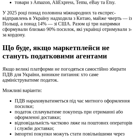
товари з Amazon, AliExpress, Temu, eBay та Etsy.
У 2025 році понад половина міжнародних та експрес-
відправлень в Україну надходила з Китаю, майже чверть — із
Польщі, а понад 14% — зі США. Разом ці три напрямки
сформували близько 90% посилок, які українці отримували з-
за кордону.
Що буде, якщо маркетплейси не
стануть податковими агентами
Якщо великі платформи не погодяться самостійно збирати
ПДВ для України, виникне питання: хто саме
адмініструватиме податок.
Можливі варіанти:
ПДВ нараховуватиметься під час митного оформлення
посилки;
податок сплачуватиме покупець при отриманні або
оформленні доставки;
відповідальність частково ляже на поштових операторів
і служби доставки;
імпортні покупки можуть стати повільнішими через