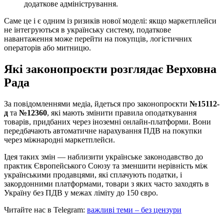
додаткове адміністрування.
Саме це і є одним із ризиків нової моделі: якщо маркетплейси
не інтегруються в українську систему, податкове
навантаження може перейти на покупців, логістичних
операторів або митницю.
Які законопроєкти розглядає Верховна
Рада
За повідомленнями медіа, йдеться про законопроєкти
№15112-
д
та
№12360
, які мають змінити правила оподаткування
товарів, придбаних через іноземні онлайн-платформи. Вони
передбачають автоматичне нарахування ПДВ на покупки
через міжнародні маркетплейси.
Ідея таких змін — наблизити українське законодавство до
практик Європейського Союзу та зменшити нерівність між
українськими продавцями, які сплачують податки, і
закордонними платформами, товари з яких часто заходять в
Україну без ПДВ у межах ліміту до 150 євро.
Читайте нас в Telegram:
важливі теми – без цензури