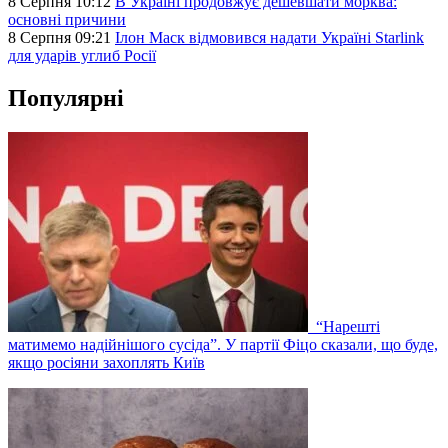
8 Серпня 10:12
В Україні продовжує дешевшати морква:
основні причини
8 Серпня 09:21
Ілон Маск відмовився надати Україні Starlink
для ударів углиб Росії
Популярні
“Нарешті
матимемо надійнішого сусіда”. У партії Фіцо сказали, що буде,
якщо росіяни захоплять Київ