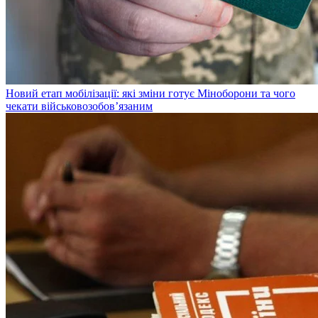
Новий етап мобілізації: які зміни готує Міноборони та чого
чекати військовозобов’язаним