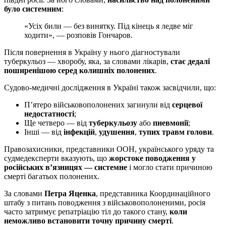
було системним
:
«Усіх били — без винятку. Під кінець я ледве міг
ходити», — розповів Гончаров.
Після повернення в Україну у нього діагностували
туберкульоз — хворобу, яка, за словами лікарів,
стає дедалі
поширенішою серед колишніх полонених
.
Судово-медичні дослідження в Україні також засвідчили, що:
П’ятеро військовополонених загинули від
серцевої
недостатності
;
Ще четверо — від
туберкульозу
або
пневмонії
;
Інші — від
інфекцій
,
удушення
,
тупих травм голови
.
Правозахисники, представники ООН, українського уряду та
судмедексперти вказують, що
жорстоке поводження у
російських в’язницях — системне
і могло стати причиною
смерті багатьох полонених.
За словами
Петра Яценка
, представника Координаційного
штабу з питань поводження з військовополоненими, росія
часто затримує репатріацію тіл до такого стану,
коли
неможливо встановити точну причину смерті
.