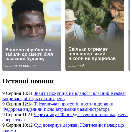
Останні новини
9 Серпня 13:11
Знайти покупців не вдалося: власник Readeat
закриває дві з трьох книгарень
9 Серпня 12:14
Telegram-чат протестів проти відставки
Федорова видалили після затримання адміністратора
9 Серпня 11:21
Через атаку РФ: в Одесі серйозно пошкоджена
енергетика
9 Серпня 10:12
Суд повернув державі Жовтневий палац: що
відомо