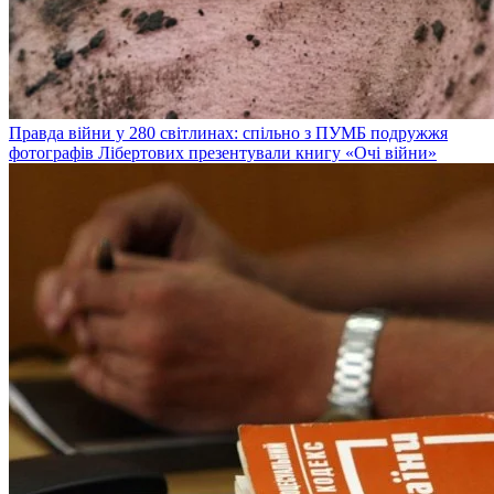
Правда війни у 280 світлинах: спільно з ПУМБ подружжя
фотографів Лібертових презентували книгу «Очі війни»