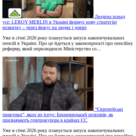
Людина понад
усе: LEROY MERLIN в Україні формує нову стратегію
розвитку – через фокус на людях і довірі
Уже в січні 2026 року планується запуск накопичувальних
пенсій в Україні. Про це йдеться у законопроєкті про пенсійну
реформу, який оприлюднило Міністерство со…
“Європейські
практики”, яких не існує: Броневицький розповів, як
призначають генпрокурора в країнах ЄС
Уже в січні 2026 року планується запуск накопичувальних
пенсій в Україні. Про це йдеться у законопроєкті про пенсійну