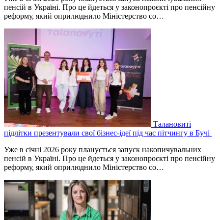
пенсій в Україні. Про це йдеться у законопроєкті про пенсійну
реформу, який оприлюднило Міністерство со…
Талановиті
підлітки презентували свої бізнес-ідеї під час пітчингу в Бучі
Уже в січні 2026 року планується запуск накопичувальних
пенсій в Україні. Про це йдеться у законопроєкті про пенсійну
реформу, який оприлюднило Міністерство со…