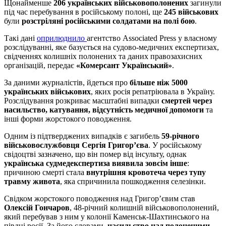
Щонайменше
206 українських військовополонених
загинули
під час перебування в російському полоні, ще
245 військових
були
розстріляні російськими солдатами на полі бою
.
Такі дані
оприлюднило
агентство Associated Press у власному
розслідуванні, яке базується на судово-медичних експертизах,
свідченнях колишніх полонених та даних правозахисних
організацій, передає
«Комерсант Український»
.
За даними журналістів, йдеться про
більше ніж 5000
українських військових
, яких росія репатріювала в Україну.
Розслідування розкриває масштабні випадки
смертей через
насильство, катування, відсутність медичної допомоги
та
інші форми жорстокого поводження.
Одним із підтверджених випадків є загибель
59-річного
військовослужбовця Сергія Григор’єва
. У російському
свідоцтві зазначено, що він помер від інсульту, однак
українська судмедекспертиза виявила зовсім інше
:
причиною смерті стала
внутрішня кровотеча через тупу
травму живота
, яка спричинила пошкодження селезінки.
Свідком жорстокого поводження над Григор’євим став
Олексій Гончаров
, 48-річний колишній військовополонений,
який перебував з ним у колонії Каменськ-Шахтинського на
півдні росії. За його словами,
насильство над полоненими