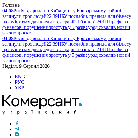
Головне
04:08
Росія вдарила по Київщині: у Броварському районі
загинули троє людей
22:39
НБУ послабив правила для бізнесу:
що зміниться для кредитів, аграріїв і банків
12:01
Штрафи за
фінансові порушення зростуть у 5 разів: уряд схвалив новий
законопроєкт
04:08
Росія вдарила по Київщині: у Броварському районі
загинули троє людей
22:39
НБУ послабив правила для бізнесу:
що зміниться для кредитів, аграріїв і банків
12:01
Штрафи за
фінансові порушення зростуть у 5 разів: уряд схвалив новий
законопроєкт
Неділя, 9 Серпня 2026
ENG
РУС
УКР