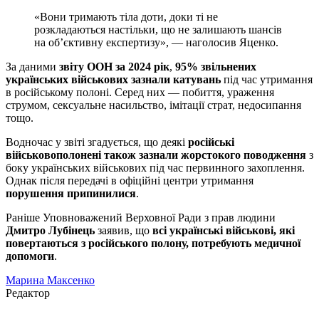
«Вони тримають тіла доти, доки ті не
розкладаються настільки, що не залишають шансів
на об’єктивну експертизу», — наголосив Яценко.
За даними
звіту ООН за 2024 рік
,
95% звільнених
українських військових зазнали катувань
під час утримання
в російському полоні. Серед них — побиття, ураження
струмом, сексуальне насильство, імітації страт, недосипання
тощо.
Водночас у звіті згадується, що деякі
російські
військовополонені також зазнали жорстокого поводження
з
боку українських військових під час первинного захоплення.
Однак після передачі в офіційні центри утримання
порушення припинилися
.
Раніше Уповноважений Верховної Ради з прав людини
Дмитро Лубінець
заявив, що
всі українські військові, які
повертаються з російського полону, потребують медичної
допомоги
.
Марина Максенко
Редактор