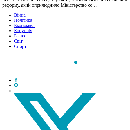
реформу, який оприлюднило Міністерство со…
Війна
Політика
Економіка
Корупція
Бізнес
Світ
Спорт