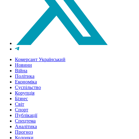
Комерсант Український
Новини
Війна
Політика
Економіка
Суспільство
Корупція
Бізнес
Світ
Спорт
Публікації
Спецтема
Аналітика
Прогноз
Колонки