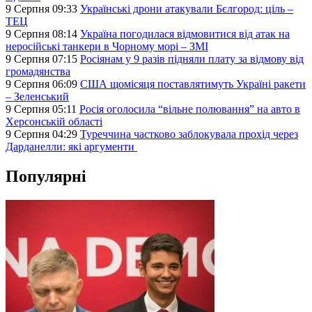
9 Серпня 09:33
Українські дрони атакували Бєлгород: ціль –
ТЕЦ
9 Серпня 08:14
Україна погодилася відмовитися від атак на
неросійські танкери в Чорному морі – ЗМІ
9 Серпня 07:15
Росіянам у 9 разів підняли плату за відмову від
громадянства
9 Серпня 06:09
США щомісяця поставлятимуть Україні ракети
– Зеленський
9 Серпня 05:11
Росія оголосила “вільне полювання” на авто в
Херсонській області
9 Серпня 04:29
Туреччина частково заблокувала прохід через
Дарданелли: які аргументи
Популярні