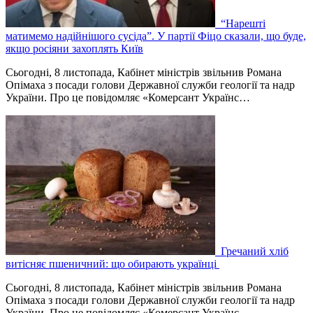
“Нарешті
матимемо надійнішого сусіда”. У партії Фіцо сказали, що буде,
якщо росіяни захоплять Київ
Сьогодні, 8 листопада, Кабінет міністрів звільнив Романа
Опімаха з посади голови Державної служби геології та надр
України. Про це повідомляє «Комерсант Українс…
Гречаний хліб
витісняє пшеничний: що обирають українці
Сьогодні, 8 листопада, Кабінет міністрів звільнив Романа
Опімаха з посади голови Державної служби геології та надр
України. Про це повідомляє «Комерсант Українс…