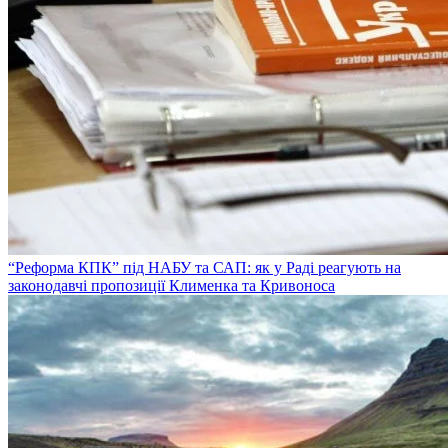
“Реформа КПК” під НАБУ та САП: як у Раді реагують на
законодавчі пропозиції Клименка та Кривоноса