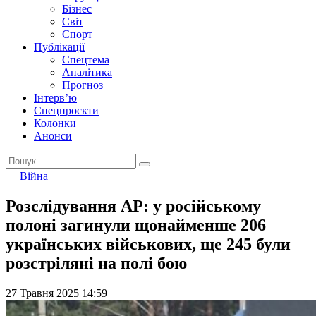
Бізнес
Світ
Спорт
Публікації
Спецтема
Аналітика
Прогноз
Інтерв’ю
Спецпроєкти
Колонки
Анонси
Війна
Розслідування AP: у російському
полоні загинули щонайменше 206
українських військових, ще 245 були
розстріляні на полі бою
27 Травня 2025 14:59