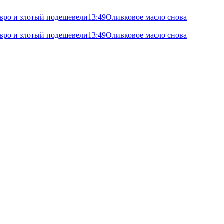
 евро и злотый подешевели
13:49
Оливковое масло снова
 евро и злотый подешевели
13:49
Оливковое масло снова