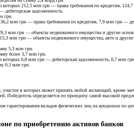
едитам на сумму 2,4 млрд грн.
 которых 212,5 млн грн — права требования по кредитам, 124,
н — дебиторская задолженность.
н грн.
36,2 млн грн — права требования по кредитам, 7,9 млн грн — д
9,3 млн грн — объекты недвижимого имущества и другие основн
15,3 млн грн — объекты недвижимого имущества, авто и другие 
му 5,3 млн грн.
му более 3,7 млн грн.
 которых 0,8 млн грн — дебиторская задолженность, 0,7 млн гр
у 0,3 млн грн.
, участие в которых может принять любой желающий, кроме зае
ией. Победитель определяется по принципу самой высокой пред
м гарантирования вкладов физических лиц на аукционах по цен
оне по приобретению активов банков