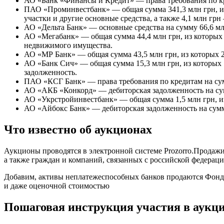
АО «Банк «Финансы и Кредит» — права требования по кр
ПАО «Проминвестбанк» — общая сумма 341,3 млн грн, из
участки и другие основные средства, а также 4,1 млн гр
АО «Дельта Банк» — основные средства на сумму 66,6 мл
АО «Мегабанк» — общая сумма 44,4 млн грн, из которых 
недвижимого имущества.
АО «МР Банк» — общая сумма 43,5 млн грн, из которых 2
АО «Банк Сич» — общая сумма 15,3 млн грн, из которых 
задолженность.
ПАО «КСГ Банк» — права требования по кредитам на сум
АО «АКБ «Конкорд» — дебиторская задолженность на сум
АО «Укрстройинвестбанк» — общая сумма 1,5 млн грн, из
АО «Айбокс Банк» — дебиторская задолженность на сумм
Что известно об аукционах
Аукционы проводятся в электронной системе Prozorro.Продажи
а также граждан и компаний, связанных с российской федерац
Добавим, активы неплатежеспособных банков продаются Фондо
и даже оценочной стоимостью
Пошаговая инструкция участия в аукци