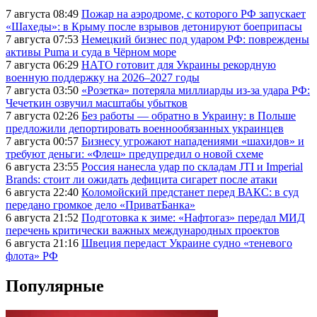
7 августа 08:49
Пожар на аэродроме, с которого РФ запускает
«Шахеды»: в Крыму после взрывов детонируют боеприпасы
7 августа 07:53
Немецкий бизнес под ударом РФ: повреждены
активы Puma и суда в Чёрном море
7 августа 06:29
НАТО готовит для Украины рекордную
военную поддержку на 2026–2027 годы
7 августа 03:50
«Розетка» потеряла миллиарды из-за удара РФ:
Чечеткин озвучил масштабы убытков
7 августа 02:26
Без работы — обратно в Украину: в Польше
предложили депортировать военнообязанных украинцев
7 августа 00:57
Бизнесу угрожают нападениями «шахидов» и
требуют деньги: «Флеш» предупредил о новой схеме
6 августа 23:55
Россия нанесла удар по складам JTI и Imperial
Brands: стоит ли ожидать дефицита сигарет после атаки
6 августа 22:40
Коломойский предстанет перед ВАКС: в суд
передано громкое дело «ПриватБанка»
6 августа 21:52
Подготовка к зиме: «Нафтогаз» передал МИД
перечень критически важных международных проектов
6 августа 21:16
Швеция передаст Украине судно «теневого
флота» РФ
Популярные