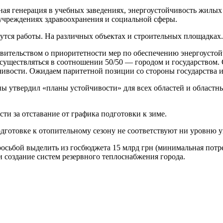
чная генерация в учебных заведениях, энергоустойчивость жилы
учреждениях здравоохранения и социальной сферы.
дутся работы. На различных объектах и строительных площадках.
авительством о приоритетности мер по обеспечению энергоустой
 осуществляться в соотношении 50/50 — городом и государством.
чивости. Ожидаем паритетной позиции со стороны государства 
ы утвердил «планы устойчивости» для всех областей и областны
ти за отставание от графика подготовки к зиме.
одготовке к отопительному сезону не соответствуют ни уровню 
осьбой выделить из госбюджета 15 млрд грн (минимальная потр
 создание систем резервного теплоснабжения города.