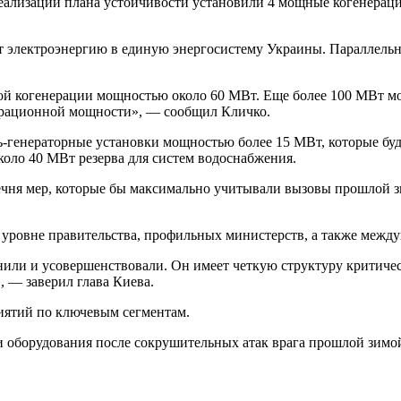
еализации плана устойчивости установили 4 мощные когенераци
ют электроэнергию в единую энергосистему Украины. Параллельн
ой когенерации мощностью около 60 МВт. Еще более 100 МВт мо
ерационной мощности», — сообщил Кличко.
ль-генераторные установки мощностью более 15 МВт, которые бу
коло 40 МВт резерва для систем водоснабжения.
ечня мер, которые бы максимально учитывали вызовы прошлой 
 уровне правительства, профильных министерств, а также межд
чнили и усовершенствовали. Он имеет четкую структуру критиче
 — заверил глава Киева.
риятий по ключевым сегментам.
и оборудования после сокрушительных атак врага прошлой зимой