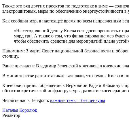
Также это ряд других проектов по подготовке к зиме — солне
электрощитовых, меры по обеспечению энергоустойчивости в 
Как сообщил мэр, в настоящее время по всем направлениям ве
«На сегодняшний день у Киева есть договоренность с пр
млрд грн. А также о том, что финансирование мер будет
чтобы обеспечить средства для мероприятий плана устой
Напомним: 3 марта Совет национальной безопасности и оборон
столицу.
Ранее президент Владимир Зеленский критиковал киевские влас
В министерстве развития также заявляли, что темпы Киева в п
Киевсовет принял обращение к Верховной Раде и Кабмину с пр
объектов критической инфраструктуры, развитие когенерации и
Читайте нас в Telegram:
важные темы – без цензуры
Наталья Королюк
Редактор