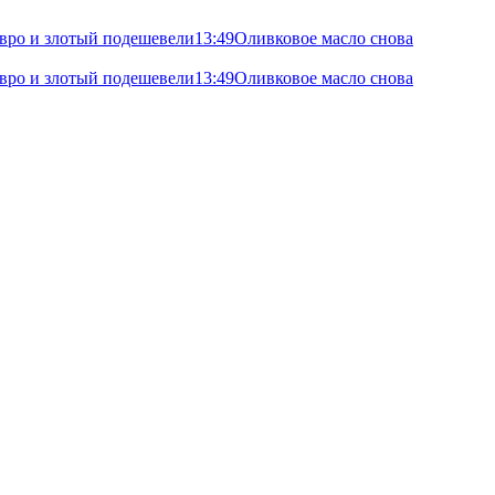
 евро и злотый подешевели
13:49
Оливковое масло снова
 евро и злотый подешевели
13:49
Оливковое масло снова