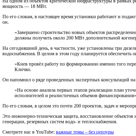
На одном из объектов критической инфраструктуры в рамках р
мощность — 18 МВт.
По его словам, в настоящее время установки работают и пода
он.
«Завершено строительство новых объектов распределенн
должны получить около 200 МВт дополнительной коген
На сегодняшний день, в частности, уже установлены три дизе
водоснабжения. В целом в этом году планируется обеспечить о
«Киев провёл работу по формированию именно того пер
Кличко.
Он напомнил о ряде проведенных экспертных консультаций на
«На основе анализа первых этапов реализации план уто
исполнителей и реалистичных объемов финансирования»,
По его словам, в целом это почти 200 проектов, задач и мероп
Это инженерно-техническая защита, восстановление объектов 
генерации, резервных систем водо- и теплоснабжения.
Смотрите нас в YouTube:
важные темы – без цензуры