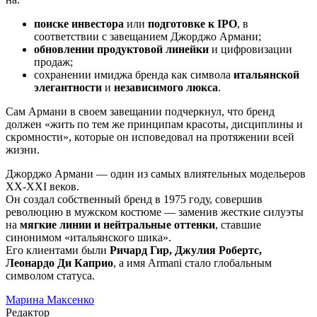
поиске инвестора
или
подготовке к IPO
, в
соответствии с завещанием Джорджо Армани;
обновлении продуктовой линейки
и цифровизации
продаж;
сохранении имиджа бренда как символа
итальянской
элегантности
и
независимого люкса
.
Сам Армани в своем завещании подчеркнул, что бренд
должен «жить по тем же принципам красоты, дисциплины и
скромности», которые он исповедовал на протяжении всей
жизни.
Джорджо Армани — один из самых влиятельных модельеров
XX-XXI веков.
Он создал собственный бренд в 1975 году, совершив
революцию в мужском костюме — заменив жесткие силуэты
на
мягкие линии и нейтральные оттенки
, ставшие
синонимом «итальянского шика».
Его клиентами были
Ричард Гир, Джулия Робертс,
Леонардо Ди Каприо
, а имя Armani стало глобальным
символом статуса.
Марина Максенко
Редактор