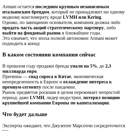
Armani остается
последним крупным независимым
итальянским брендом
, который не принадлежит ни одному
модному конгломерату, вроде
LVMH или Kering
.
Однако, по завещанию основателя, компания должна либо
продать часть акций стратегическому партнеру
, либо
выйти на фондовый рынок
в ближайшие годы.
Это означает, что эпоха полной автономии Armani может
подходить к концу.
В каком состоянии компания сейчас
В прошлом году продажи бренда
упали на 5%
, до
2,3
миллиарда евро
.
Причины —
спад спроса в Китае
, экономическая
неопределенность в Европе и
охлаждение интереса к
премиум-сегменту
после пандемии.
Рынок предметов роскоши в целом переживает непростой
период: даже
LVMH
, лидер индустрии,
потерял позицию
крупнейшей компании Европы по капитализации
.
Что будет дальше
Эксперты ожидают, что Джузеппе Марсоччи сосредоточится
на: