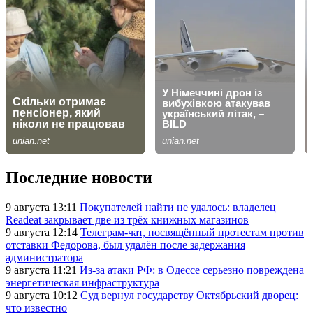
Последние новости
9 августа 13:11
Покупателей найти не удалось: владелец
Readeat закрывает две из трёх книжных магазинов
9 августа 12:14
Телеграм-чат, посвящённый протестам против
отставки Федорова, был удалён после задержания
администратора
9 августа 11:21
Из-за атаки РФ: в Одессе серьезно повреждена
энергетическая инфраструктура
9 августа 10:12
Суд вернул государству Октябрьский дворец:
что известно