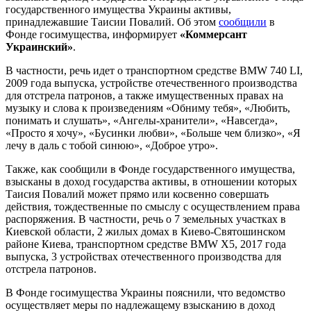
государственного имущества Украины активы,
принадлежавшие Таисии Повалий. Об этом
сообщили
в
Фонде госимущества, информирует
«Коммерсант
Украинский»
.
В частности, речь идет о транспортном средстве BMW 740 LI,
2009 года выпуска, устройстве отечественного производства
для отстрела патронов, а также имущественных правах на
музыку и слова к произведениям «Обниму тебя», «Любить,
понимать и слушать», «Ангелы-хранители», «Навсегда»,
«Просто я хочу», «Бусинки любви», «Больше чем близко», «Я
лечу в даль с тобой синюю», «Доброе утро».
Также, как сообщили в Фонде государственного имущества,
взысканы в доход государства активы, в отношении которых
Таисия Повалий может прямо или косвенно совершать
действия, тождественные по смыслу с осуществлением права
распоряжения. В частности, речь о 7 земельных участках в
Киевской области, 2 жилых домах в Киево-Святошинском
районе Киева, транспортном средстве BMW X5, 2017 года
выпуска, 3 устройствах отечественного производства для
отстрела патронов.
В Фонде госимущества Украины пояснили, что ведомство
осуществляет меры по надлежащему взысканию в доход