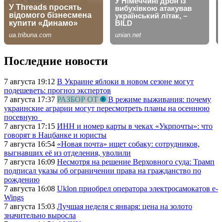
Последние новости
7 августа 19:12
В Украине яблоки в новом сезоне могут
подешеветь: прогноз экспертов
7 августа 17:37
РАЗБОР ОТ
В режиме выживания: почему
украинские аграрии могут пересмотреть планы на осеннюю
посевную
7 августа 17:15
ИНН и номер карты в чеках «Укрпочты»: что
говорят в Нацбанке и юристы
7 августа 16:54
«Новая почта» ищет собаку: сотрудников,
выгнавших её из отделения, уволили
7 августа 16:09
Несмотря на решение Верховного суда: Трамп
подписал указы об ограничении права на гражданство по
рождению
7 августа 16:08
Uklon приобрел оператора электросамокатов e-
Wings
7 августа 15:03
Лучшая неделя с января: цена на золото
значительно выросла