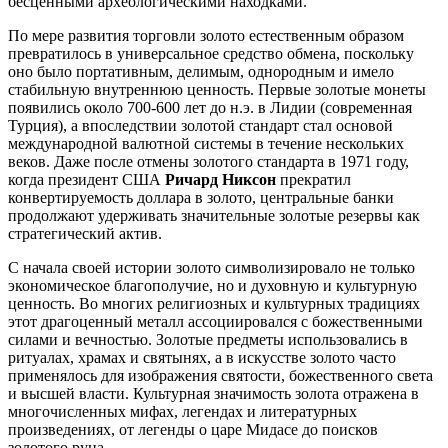
бесценными археологическими находками.
По мере развития торговли золото естественным образом
превратилось в универсальное средство обмена, поскольку
оно было портативным, делимым, однородным и имело
стабильную внутреннюю ценность. Первые золотые монеты
появились около 700-600 лет до н.э. в Лидии (современная
Турция), а впоследствии золотой стандарт стал основой
международной валютной системы в течение нескольких
веков. Даже после отмены золотого стандарта в 1971 году,
когда президент США
Ричард Никсон
прекратил
конвертируемость доллара в золото, центральные банки
продолжают удерживать значительные золотые резервы как
стратегический актив.
С начала своей истории золото символизировало не только
экономическое благополучие, но и духовную и культурную
ценность. Во многих религиозных и культурных традициях
этот драгоценный металл ассоциировался с божественными
силами и вечностью. Золотые предметы использовались в
ритуалах, храмах и святынях, а в искусстве золото часто
применялось для изображения святости, божественного света
и высшей власти. Культурная значимость золота отражена в
многочисленных мифах, легендах и литературных
произведениях, от легенды о царе Мидасе до поисков
золотого руна.