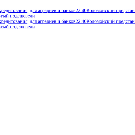
кредитования, для аграриев и банков
22:40
Коломойский предстане
злотый подешевели
кредитования, для аграриев и банков
22:40
Коломойский предстане
злотый подешевели