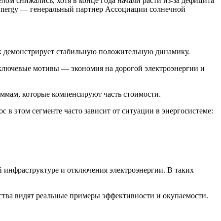
лом снижались, хотя в конце года начали расти из-за дефицита
 Energy — генеральный партнер Ассоциации солнечной
нок демонстрирует стабильную положительную динамику.
 ключевые мотивы — экономия на дорогой электроэнергии и
ммам, которые компенсируют часть стоимости.
 в этом сегменте часто зависит от ситуации в энергосистеме:
 инфраструктуре и отключения электроэнергии. В таких
йства видят реальные примеры эффективности и окупаемости.