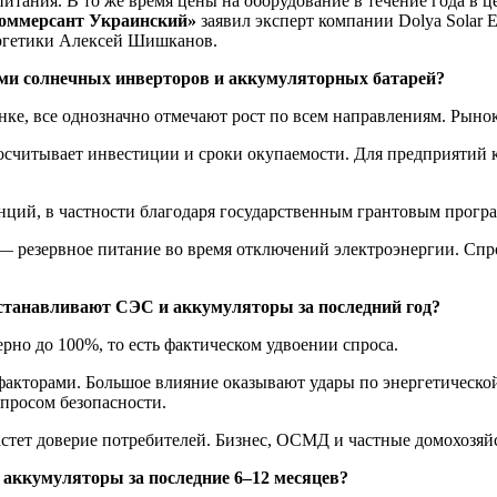
тания. В то же время цены на оборудование в течение года в це
оммерсант Украинский»
заявил эксперт компании Dolya Solar
ергетики Алексей Шишканов.
ми солнечных инверторов и аккумуляторных батарей?
ынке, все однозначно отмечают рост по всем направлениям. Ры
росчитывает инвестиции и сроки окупаемости. Для предприятий
ций, в частности благодаря государственным грантовым програ
— резервное питание во время отключений электроэнергии. Спрос
станавливают СЭС и аккумуляторы за последний год?
рно до 100%, то есть фактическом удвоении спроса.
акторами. Большое влияние оказывают удары по энергетической
опросом безопасности.
астет доверие потребителей. Бизнес, ОСМД и частные домохозя
 аккумуляторы за последние 6–12 месяцев?