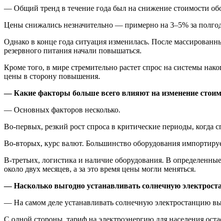
— Общий тренд в течение года был на снижение стоимости обо
Цены снижались незначительно — примерно на 3–5% за полгод
Однако в конце года ситуация изменилась. После массированны
резервного питания начали повышаться.
Кроме того, в мире стремительно растет спрос на системы нак
цены в сторону повышения.
— Какие факторы больше всего влияют на изменение стоим
— Основных факторов несколько.
Во-первых, резкий рост спроса в критические периоды, когда 
Во-вторых, курс валют. Большинство оборудования импортируе
В-третьих, логистика и наличие оборудования. В определенны
около двух месяцев, а за это время цены могли меняться.
— Насколько выгодно устанавливать солнечную электроста
— На самом деле устанавливать солнечную электростанцию вы
С одной стороны, тариф на электроэнергию для населения остае