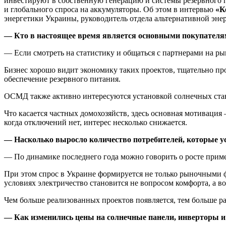
инвестируют в собственную генерацию и системы резервного пи
и глобального спроса на аккумуляторы. Об этом в интервью
«К
энергетики Украины, руководитель отдела альтернативной эн
— Кто в настоящее время является основными покупателя
— Если смотреть на статистику и общаться с партнерами на р
Бизнес хорошо видит экономику таких проектов, тщательно п
обеспечение резервного питания.
ОСМД также активно интересуются установкой солнечных стан
Что касается частных домохозяйств, здесь основная мотивация 
когда отключений нет, интерес несколько снижается.
— Насколько выросло количество потребителей, которые у
— По динамике последнего года можно говорить о росте приме
При этом спрос в Украине формируется не только рыночными ф
условиях электричество становится не вопросом комфорта, а в
Чем больше реализованных проектов появляется, тем больше р
— Как изменились цены на солнечные панели, инверторы и