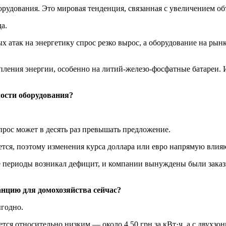
рудования. Это мировая тенденция, связанная с увеличением об
а.
х атак на энергетику спрос резко вырос, а оборудование на рын
опления энергии, особенно на литий-железо-фосфатные батареи.
ости оборудования?
спрос может в десять раз превышать предложение.
тся, поэтому изменения курса доллара или евро напрямую влия
е периоды возникал дефицит, и компании вынуждены были заказ
нцию для домохозяйства сейчас?
годно.
тся относительно низким — около 4,50 грн за кВт·ч, а с двухзо