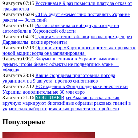
9 августа 07:15
Россиянам в 9 раз повысили плату за отказ от
гражданства
9 августа 06:09
США будут ежемесячно поставлять Украине
ракеты — Зеленский
9 августа 05:11
Россия объявила «свободную охоту» на
автомобили в Херсонской области
9 августа 04:29
Турция частично заблокировала проход через
Дарданеллы: какие аргументы
9 августа 02:19
Организатор «Картонного протеста» призвал к
новой акции: когда она запланирована
9 августа 00:21
Злоумышленники в Украине вымогают
деньги, чтобы бизнес-объекты не подверглись атаке —
«Флеш»
8 августа 23:19
Какие сюрпризы приготовила погода
украинцам на 9 августа: прогноз синоптиков
8 августа 22:12
ЕС выделил в Фонд поддержки энергетики
Украины дополнительные 30 млн евро
8 августа 21:16
YOUTUBE
Врач Амалян рассказал, как
вручную маркируют биопсийные образцы раковых тканей в
украинских лабораториях и как решается эта проблема
Популярные