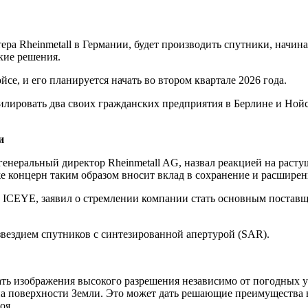
астера Rheinmetall в Германии, будет производить спутники, нач
кие решения.
йсе, и его планируется начать во втором квартале 2026 года.
филировать два своих гражданских предприятия в Берлине и Ной
и
енеральный директор Rheinmetall AG, назвал реакцией на раст
же концерн таким образом вносит вклад в сохранение и расшире
ь ICEYE, заявил о стремлении компании стать основным постав
вездием спутников с синтезированной апертурой (SAR).
ать изображения высокого разрешения независимо от погодных 
а поверхности Земли. Это может дать решающие преимущества 
оя.