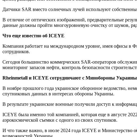
Датчики SAR вместо солнечных лучей используют собственны
В отличие от оптических изображений, предварительные резул
данные должны пройти многоуровневую очистку от шумов, ряд
Что еще известно об ICEYE
Компания работает на международном уровне, имея офисы в Ф
сотрудников.
Сегодня большинство коммерческих SAR-операторов обслужив
мониторинг запасов нефти, контроль безопасности строительст
Rheinmetall и ICEYE сотрудничают с Минобороны Украины
В ноябре прошлого года украинское оборонное ведомство, не
спутниковых данных в интересах обороны Украины.
В результате украинские военные получили доступ к информа
ICEYE была именно той компанией, которая еще в августе 202
аэрокосмической съемки с одного из своих спутников.
И что также важно, в июле 2024 года ICEYE и Министерство о
возможностей Украины.