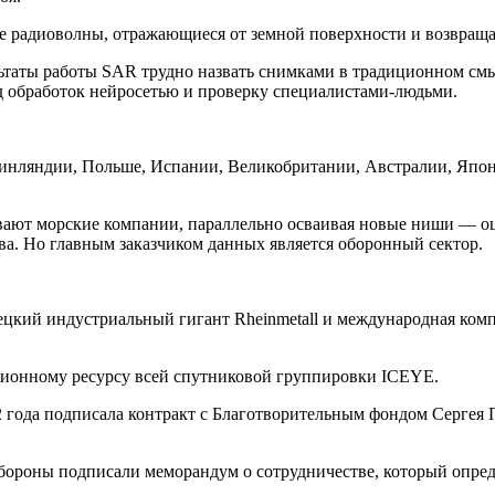
е радиоволны, отражающиеся от земной поверхности и возвращ
ьтаты работы SAR трудно назвать снимками в традиционном смы
 обработок нейросетью и проверку специалистами-людьми.
инляндии, Польше, Испании, Великобритании, Австралии, Япон
ают морские компании, параллельно осваивая новые ниши — оце
ва. Но главным заказчиком данных является оборонный сектор.
мецкий индустриальный гигант Rheinmetall и международная к
ционному ресурсу всей спутниковой группировки ICEYE.
2 года подписала контракт с Благотворительным фондом Сергея
бороны подписали меморандум о сотрудничестве, который опред