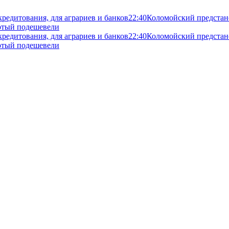
кредитования, для аграриев и банков
22:40
Коломойский предстане
злотый подешевели
кредитования, для аграриев и банков
22:40
Коломойский предстане
злотый подешевели