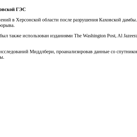
ховской ГЭС
ний в Херсонской области после разрушения Каховской дамбы.
рорыва.
л также использован изданиями The Washington Post, Al Jazeera
исследований Миддлбери, проанализировав данные со спутнико
ы.