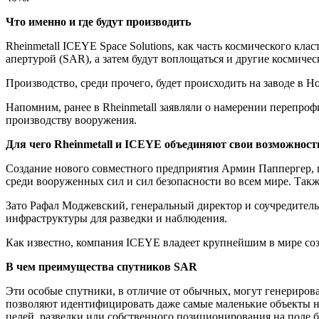
Что именно и где будут производить
Rheinmetall ICEYE Space Solutions, как часть космического кл
апертурой (SAR), а затем будут воплощаться и другие космичес
Производство, среди прочего, будет происходить на заводе в Но
Напомним, ранее в Rheinmetall заявляли о намерении перепро
производству вооружения.
Для чего Rheinmetall и ICEYE объединяют свои возможност
Создание нового совместного предприятия Армин Паппергер, г
среди вооруженных сил и сил безопасности во всем мире. Так
Зато Рафал Моджевский, генеральный директор и соучредител
инфраструктуры для разведки и наблюдения.
Как известно, компания ICEYE владеет крупнейшим в мире соз
В чем преимущества спутников SAR
Эти особые спутники, в отличие от обычных, могут генериров
позволяют идентифицировать даже самые маленькие объекты н
целей, разведки или собственного позиционирования на поле б