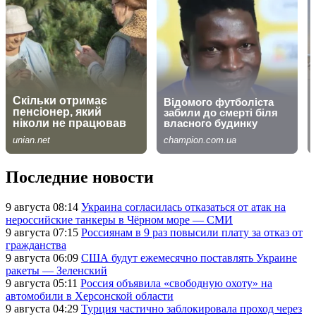
Последние новости
9 августа 08:14
Украина согласилась отказаться от атак на
нероссийские танкеры в Чёрном море — СМИ
9 августа 07:15
Россиянам в 9 раз повысили плату за отказ от
гражданства
9 августа 06:09
США будут ежемесячно поставлять Украине
ракеты — Зеленский
9 августа 05:11
Россия объявила «свободную охоту» на
автомобили в Херсонской области
9 августа 04:29
Турция частично заблокировала проход через