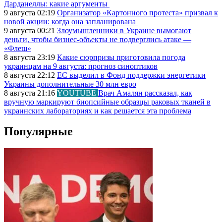
Дарданеллы: какие аргументы
9 августа 02:19
Организатор «Картонного протеста» призвал к
новой акции: когда она запланирована
9 августа 00:21
Злоумышленники в Украине вымогают
деньги, чтобы бизнес-объекты не подверглись атаке —
«Флеш»
8 августа 23:19
Какие сюрпризы приготовила погода
украинцам на 9 августа: прогноз синоптиков
8 августа 22:12
ЕС выделил в Фонд поддержки энергетики
Украины дополнительные 30 млн евро
8 августа 21:16
YOUTUBE
Врач Амалян рассказал, как
вручную маркируют биопсийные образцы раковых тканей в
украинских лабораториях и как решается эта проблема
Популярные