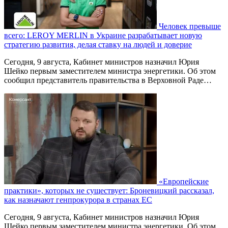
Человек превыше
всего: LEROY MERLIN в Украине разрабатывает новую
стратегию развития, делая ставку на людей и доверие
Сегодня, 9 августа, Кабинет министров назначил Юрия
Шейко первым заместителем министра энергетики. Об этом
сообщил представитель правительства в Верховной Раде…
«Европейские
практики», которых не существует: Броневицкий рассказал,
как назначают генпрокурора в странах ЕС
Сегодня, 9 августа, Кабинет министров назначил Юрия
Шейко первым заместителем министра энергетики. Об этом