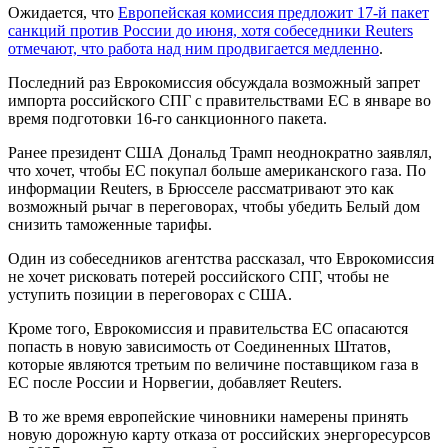
Ожидается, что
Европейская комиссия предложит 17-й пакет
санкций против России до июня, хотя собеседники Reuters
отмечают, что работа над ним продвигается медленно
.
Последний раз Еврокомиссия обсуждала возможный запрет
импорта российского СПГ с правительствами ЕС в январе во
время подготовки 16-го санкционного пакета.
Ранее президент США Дональд Трамп неоднократно заявлял,
что хочет, чтобы ЕС покупал больше американского газа. По
информации Reuters, в Брюсселе рассматривают это как
возможный рычаг в переговорах, чтобы убедить Белый дом
снизить таможенные тарифы.
Один из собеседников агентства рассказал, что Еврокомиссия
не хочет рисковать потерей российского СПГ, чтобы не
уступить позиции в переговорах с США.
Кроме того, Еврокомиссия и правительства ЕС опасаются
попасть в новую зависимость от Соединенных Штатов,
которые являются третьим по величине поставщиком газа в
ЕС после России и Норвегии, добавляет Reuters.
В то же время европейские чиновники намерены принять
новую дорожную карту отказа от российских энергоресурсов