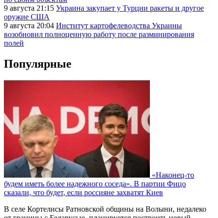
9 августа 21:15
Украина закупает у Турции ракеты и другое
оружие США
9 августа 20:04
Институт картофелеводства Украины
возобновил полноценную работу после разминирования
полей
Популярные
«Наконец-то
будем иметь более надежного соседа». В партии Фицо
сказали, что будет, если россияне захватят Киев
В селе Кортелисы Ратновской общины на Волыни, недалеко
от границы с Беларусью, планируется построить новый