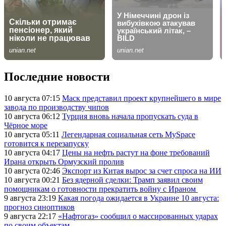
Последние новости
10 августа 07:15
Маск представил проект крупнейшего в мире
завода по производству чипов
10 августа 06:12
Турция вновь начала пропускать суда в
Чёрное море
10 августа 05:11
Легендарная социальная сеть MySpace
готовится к перезапуску
10 августа 04:17
Цены на нефть растут на фоне требований
Ирана открыть Ормузский пролив
10 августа 02:46
Экспорт из Китая вырос за счет спроса на ИИ
10 августа 00:21
Без ядерной сделки: Трамп заявил своим
помощникам о готовности прекратить войну с Ираном
9 августа 23:19
Какая погода ожидается в Украине 10 августа:
прогноз синоптиков
9 августа 22:17
«Нафтогаз» сообщил о массированных ударах
по своим объектам