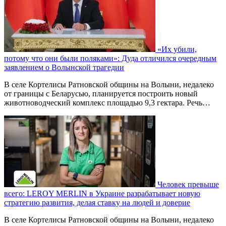
«Их убили,
потому что они были поляками»: Дуда отличился очередным
заявлением о Волынской трагедии
В селе Кортелисы Ратновской общины на Волыни, недалеко
от границы с Беларусью, планируется построить новый
животноводческий комплекс площадью 9,3 гектара. Речь…
Человек превыше
всего: LEROY MERLIN в Украине разрабатывает новую
стратегию развития, делая ставку на людей и доверие
В селе Кортелисы Ратновской общины на Волыни, недалеко