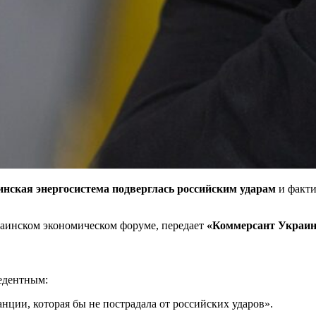
инская энергосистема подверглась
российским ударам
и факти
раинском экономическом форуме, передает
«Коммерсант Украин
едентным:
нции, которая бы не пострадала от российских ударов».