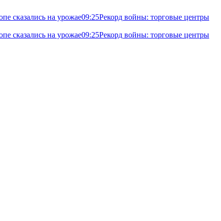
опе сказались на урожае
09:25
Рекорд войны: торговые центры
опе сказались на урожае
09:25
Рекорд войны: торговые центры