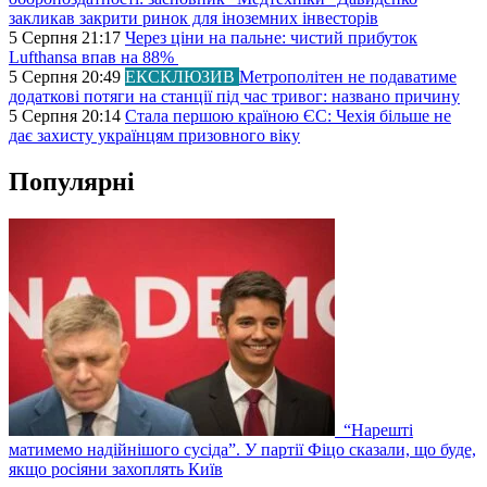
закликав закрити ринок для іноземних інвесторів
5 Серпня 21:17
Через ціни на пальне: чистий прибуток
Lufthansa впав на 88%
5 Серпня 20:49
ЕКСКЛЮЗИВ
Метрополітен не подаватиме
додаткові потяги на станції під час тривог: названо причину
5 Серпня 20:14
Стала першою країною ЄС: Чехія більше не
дає захисту українцям призовного віку
Популярні
“Нарешті
матимемо надійнішого сусіда”. У партії Фіцо сказали, що буде,
якщо росіяни захоплять Київ