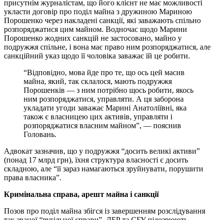
присутнім журналістам, що його клієнт не має можливості
укласти договір про поділ майна з дружиною Мариною
Порошенко через накладені санкції, які заважають спільно
розпоряджатися цим майном. Водночас щодо Марини
Порошенко жодних санкцій не застосовано, майно у
подружжя спільне, і вона має право ним розпоряджатися, але
санкційний указ щодо її чоловіка заважає їй це робити.
“Відповідно, мова йде про те, що ось цей масив
майна, який, так склалося, мають подружжя
Порошенків — з ним потрібно щось робити, якось
ним розпоряджатися, управляти. А ця заборона
укладати угоди заважає Марині Анатоліївні, яка
також є власницею цих активів, управляти і
розпоряджатися власним майном”, — пояснив
Головань.
Адвокат зазначив, що у подружжя “досить великі активи”
(понад 17 млрд грн), їхня структура власності є досить
складною, але “її зараз намагаються зруйнувати, порушити
права власника”.
Кримінальна справа, арешт майна і санкції
Позов про поділ майна збігся із завершенням розслідування
так званої “вугільної справи”. ДБР та СБУ підозрюють