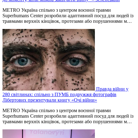
METRO Україна спільно з центром воєнної травми
Superhumans Center розробили адаптивний посуд для людей із
травмами верхніх кінцівок, протезами або порушеннями м…
Правда війни у
280 світлинах: спільно з ПУМБ подружжя фотографів
Лібертових презентували книгу «Очі війни»
METRO Україна спільно з центром воєнної травми
Superhumans Center розробили адаптивний посуд для людей із
травмами верхніх кінцівок, протезами або порушеннями м…