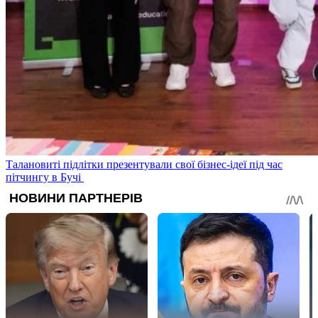
Талановиті підлітки презентували свої бізнес-ідеї під час
пітчингу в Бучі