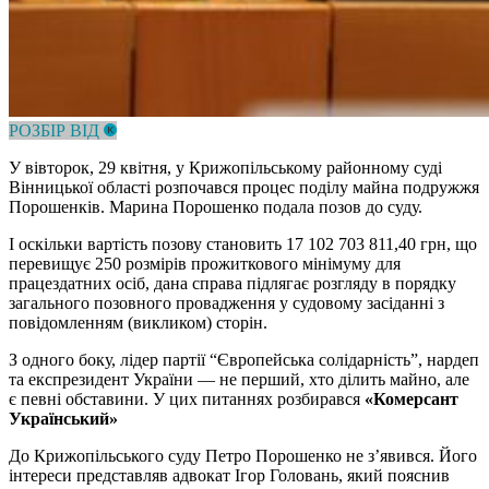
РОЗБІР ВІД
У вівторок, 29 квітня, у Крижопільському районному суді
Вінницької області розпочався процес поділу майна подружжя
Порошенків. Марина Порошенко подала позов до суду.
І оскільки вартість позову становить 17 102 703 811,40 грн, що
перевищує 250 розмірів прожиткового мінімуму для
працездатних осіб, дана справа підлягає розгляду в порядку
загального позовного провадження у судовому засіданні з
повідомленням (викликом) сторін.
З одного боку, лідер партії “Європейська солідарність”, нардеп
та експрезидент України — не перший, хто ділить майно, але
є певні обставини. У цих питаннях розбирався
«Комерсант
Український»
До Крижопільського суду Петро Порошенко не з’явився. Його
інтереси представляв адвокат Ігор Головань, який пояснив