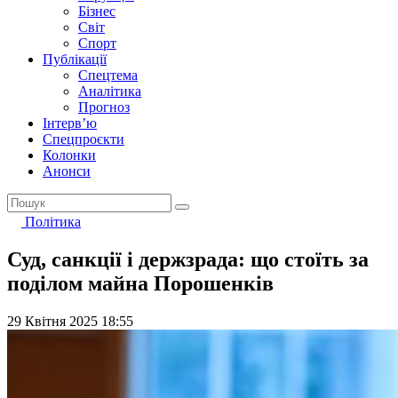
Бізнес
Світ
Спорт
Публікації
Спецтема
Аналітика
Прогноз
Інтерв’ю
Спецпроєкти
Колонки
Анонси
Політика
Суд, санкції і держзрада: що стоїть за
поділом майна Порошенків
29 Квітня 2025 18:55