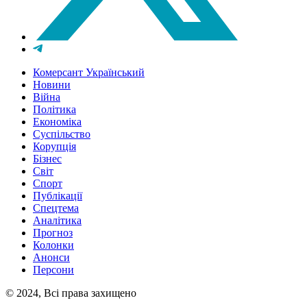
Комерсант Український
Новини
Війна
Політика
Економіка
Суспільство
Корупція
Бізнес
Світ
Спорт
Публікації
Спецтема
Аналітика
Прогноз
Колонки
Анонси
Персони
© 2024, Всі права захищено