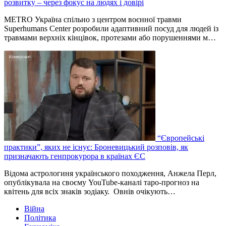
розвитку – через фокус на людях і довірі
METRO Україна спільно з центром воєнної травми
Superhumans Center розробили адаптивний посуд для людей із
травмами верхніх кінцівок, протезами або порушеннями м…
“Європейські
практики”, яких не існує: Броневицький розповів, як
призначають генпрокурора в країнах ЄС
Відома астрологиня українського походження, Анжела Перл,
опублікувала на своєму YouTube-каналі таро-прогноз на
квітень для всіх знаків зодіаку. Овнів очікують…
Війна
Політика