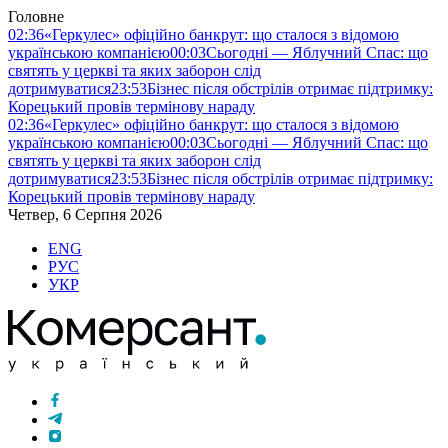
Головне
02:36
«Геркулес» офіційно банкрут: що сталося з відомою
українською компанією
00:03
Сьогодні — Яблучний Спас: що
святять у церкві та яких заборон слід
дотримуватися
23:53
Бізнес після обстрілів отримає підтримку:
Корецький провів термінову нараду
02:36
«Геркулес» офіційно банкрут: що сталося з відомою
українською компанією
00:03
Сьогодні — Яблучний Спас: що
святять у церкві та яких заборон слід
дотримуватися
23:53
Бізнес після обстрілів отримає підтримку:
Корецький провів термінову нараду
Четвер, 6 Серпня 2026
ENG
РУС
УКР