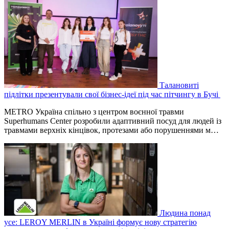
Талановиті
підлітки презентували свої бізнес-ідеї під час пітчингу в Бучі
METRO Україна спільно з центром воєнної травми
Superhumans Center розробили адаптивний посуд для людей із
травмами верхніх кінцівок, протезами або порушеннями м…
Людина понад
усе: LEROY MERLIN в Україні формує нову стратегію