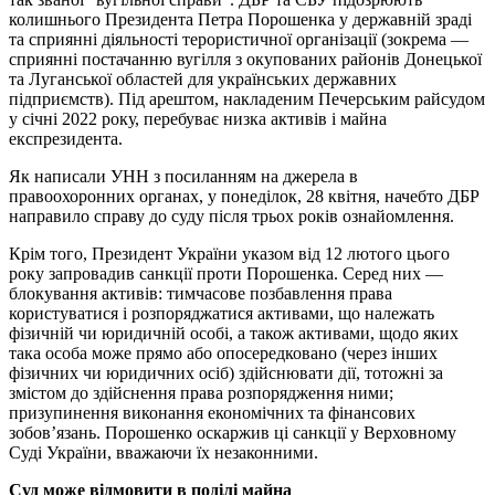
колишнього Президента Петра Порошенка у державній зраді
та сприянні діяльності терористичної організації (зокрема —
сприянні постачанню вугілля з окупованих районів Донецької
та Луганської областей для українських державних
підприємств). Під арештом, накладеним Печерським райсудом
у січні 2022 року, перебуває низка активів і майна
експрезидента.
Як написали УНН з посиланням на джерела в
правоохоронних органах, у понеділок, 28 квітня, начебто ДБР
направило справу до суду після трьох років ознайомлення.
Крім того, Президент України указом від 12 лютого цього
року запровадив санкції проти Порошенка. Серед них —
блокування активів: тимчасове позбавлення права
користуватися і розпоряджатися активами, що належать
фізичній чи юридичній особі, а також активами, щодо яких
така особа може прямо або опосередковано (через інших
фізичних чи юридичних осіб) здійснювати дії, тотожні за
змістом до здійснення права розпорядження ними;
призупинення виконання економічних та фінансових
зобов’язань. Порошенко оскаржив ці санкції у Верховному
Суді України, вважаючи їх незаконними.
Суд може відмовити в поділі майна