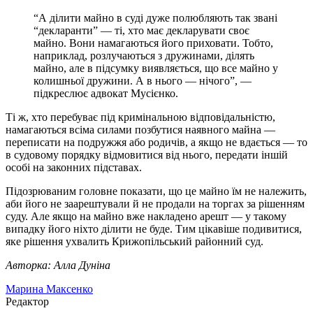
“А ділити майно в суді дуже полюбляють так звані
“декларанти” — ті, хто має декларувати своє
майно. Вони намагаються його приховати. Тобто,
наприклад, розлучаються з дружинами, ділять
майно, але в підсумку виявляється, що все майно у
колишньої дружини. А в нього — нічого”, —
підкреслює адвокат Мусієнко.
Ті ж, хто перебуває під кримінальною відповідальністю,
намагаються всіма силами позбутися наявного майна —
переписати на подружжя або родичів, а якщо не вдається — то
в судовому порядку відмовитися від нього, передати іншій
особі на законних підставах.
Підозрюваним головне показати, що це майно їм не належить,
аби його не заарештували й не продали на торгах за рішенням
суду. Але якщо на майно вже накладено арешт — у такому
випадку його ніхто ділити не буде. Тим цікавіше подивитися,
яке рішення ухвалить Крижопільський районний суд.
Авторка: Алла Дуніна
Марина Максенко
Редактор