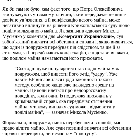
Як би там не було, сам факт того, що Петра Олексійовича
звинувачують у тяжкому злочині, який передбачає не лише
довічне ув’язнення, а й конфіскацію всього майна, може
негативно вплинути на рішення Крижопільського суду щодо
поділу мільярдного майна. Як зазначив адвокат Микола
Мусієнко у коментарі для
«Комерсант Український»
, суд
зобов’язаний вивчити всі обставини справи і, якщо виявиться,
що один із подружжя перебуває під слідством, та ще й за
статтями, які передбачають конфіскацію, є підстави вважати,
що поділом майна намагаються його приховати.
“Сьогодні дуже популярним став поділ майна між
подружжям, щоб вивести його з-під “удару”. Уже
навіть ВР висловилася щодо законності такого
методу, особливо якщо вже накладено арешт на
майно. Це коли йдеться про недобросовісну
поведінку, коли один із подружжя проходить у
кримінальній справі, яка передбачає стягнення
майна, у такому випадку суд може і відмовити у
поділі майна”, — зазначає Микола Мусієнко.
Формально, подружжя, навіть перебуваючи в шлюбі, має
право ділити майно. Але суди повинні вивчати всі обставини
справи і перевіряти, чи немає там “підступу”.