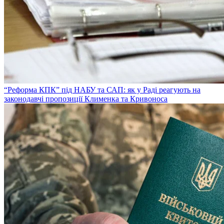
“Реформа КПК” під НАБУ та САП: як у Раді реагують на
законодавчі пропозиції Клименка та Кривоноса