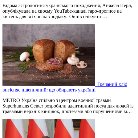
Відома астрологиня українського походження, Анжела Перл,
опублікувала на своєму YouTube-каналі таро-прогноз на
квітень для всіх знаків зодіаку. Овнів очікують…
Гречаний хліб
витісняє пшеничний: що обирають українці
METRO Україна спільно з центром воєнної травми
Superhumans Center розробили адаптивний посуд для людей із
травмами верхніх кінцівок, протезами або порушеннями м…