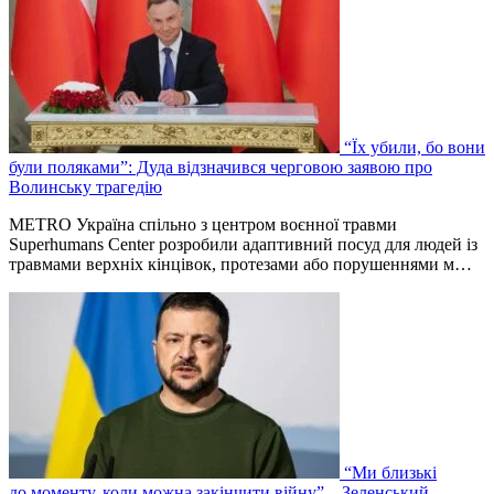
“Їх убили, бо вони
були поляками”: Дуда відзначився черговою заявою про
Волинську трагедію
METRO Україна спільно з центром воєнної травми
Superhumans Center розробили адаптивний посуд для людей із
травмами верхніх кінцівок, протезами або порушеннями м…
“Ми близькі
до моменту, коли можна закінчити війну” – Зеленський