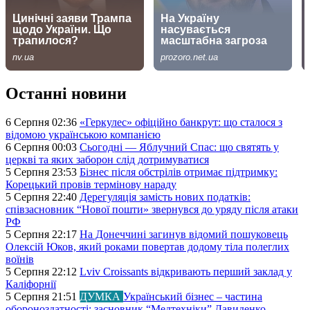
Останні новини
6 Серпня 02:36
«Геркулес» офіційно банкрут: що сталося з
відомою українською компанією
6 Серпня 00:03
Сьогодні — Яблучний Спас: що святять у
церкві та яких заборон слід дотримуватися
5 Серпня 23:53
Бізнес після обстрілів отримає підтримку:
Корецький провів термінову нараду
5 Серпня 22:40
Дерегуляція замість нових податків:
співзасновник “Нової пошти» звернувся до уряду після атаки
РФ
5 Серпня 22:17
На Донеччині загинув відомий пошуковець
Олексій Юков, який роками повертав додому тіла полеглих
воїнів
5 Серпня 22:12
Lviv Croissants відкривають перший заклад у
Каліфорнії
5 Серпня 21:51
ДУМКА
Український бізнес – частина
обороноздатності: засновник “Медтехніки” Давиденко