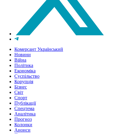
Комерсант Український
Новини
Війна
Політика
Економіка
Суспільство
Корупція
Бізнес
Світ
Спорт
Публікації
Спецтема
Аналітика
Прогноз
Колонки
Анонси