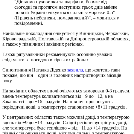
“Дістаємо пуховички та шарфики, бо вже від
сьогодні та протягом наступних трьох днів майже
по всій Україні очікуються сильні заморозки 0-5°
(ІІ рівень небезпеки, помаранчевий)”, – мовиться у
повідомленні.
Найбільше похолодання очікується у Вінницькій, Черкаській,
Кіровоградській, Полтавській та Дніпропетровській областях,
а також у північних і західних регіонах.
Також рятувальники рекомендують особливо уважно
слідкувати за погодою в гірських районах.
Синоптикиня Наталка Діденко
заявила,
що жовтень таки
покаже, що він – один із головних настрієтворчих місяців
року.
На західних областях вночі очікуються заморозки 0-3 градуси,
вдень температура коливатиметься від +9 до +12, а на
Закарпатті – до +16 градусів. На півночі прогнозують
періодичні дощі, а температура становитиме +8+11 градусів.
У центральних областях також можливі дощі, з температурою
вдень від +9 до +13 градусів. Східні регіони зустрінуть дощі,
але температура буде теплішою – від +11 до +14 градусів. На
півдні слід очікувати дощі, місцями сильні, з температурою