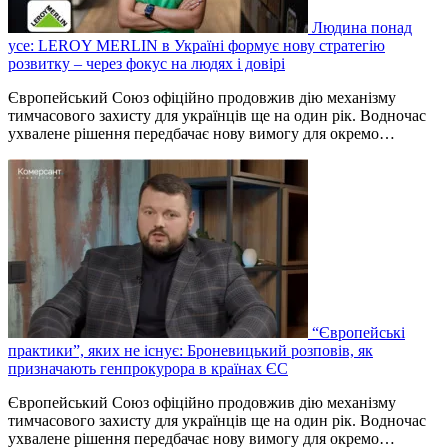
Людина понад
усе: LEROY MERLIN в Україні формує нову стратегію
розвитку – через фокус на людях і довірі
Європейський Союз офіційно продовжив дію механізму
тимчасового захисту для українців ще на один рік. Водночас
ухвалене рішення передбачає нову вимогу для окремо…
“Європейські
практики”, яких не існує: Броневицький розповів, як
призначають генпрокурора в країнах ЄС
Європейський Союз офіційно продовжив дію механізму
тимчасового захисту для українців ще на один рік. Водночас
ухвалене рішення передбачає нову вимогу для окремо…