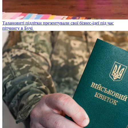
Талановиті підлітки презентували свої бізнес-ідеї під час
пітчингу в Бучі