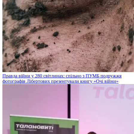
Правда війни у 280 світлинах: спільно з ПУМБ подружжя
фотографів Лібертових презентували книгу «Очі війни»