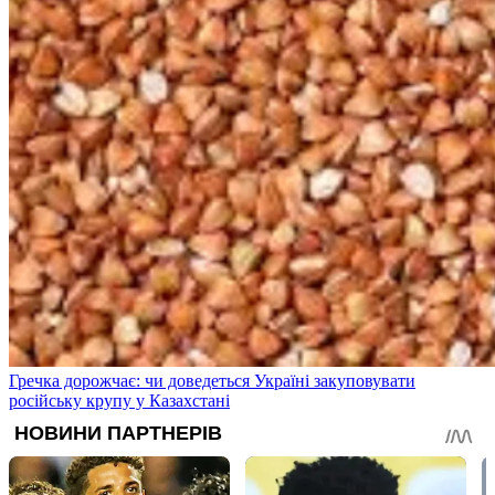
Гречка дорожчає: чи доведеться Україні закуповувати
російську крупу у Казахстані