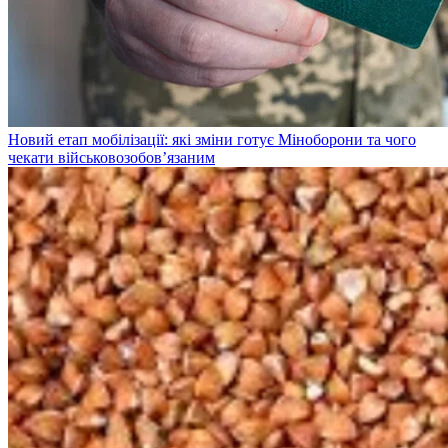
Новий етап мобілізації: які зміни готує Міноборони та чого
чекати військовозобов’язаним