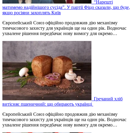
“Нарешті
матимемо надійнішого сусіда”. У партії Фіцо сказали, що буде,
якщо росіяни захоплять Київ
Європейський Союз офіційно продовжив дію механізму
тимчасового захисту для українців ще на один рік. Водночас
ухвалене рішення передбачає нову вимогу для окремо…
Гречаний хліб
витісняє пшеничний: що обирають українці
Європейський Союз офіційно продовжив дію механізму
тимчасового захисту для українців ще на один рік. Водночас
ухвалене рішення передбачає нову вимогу для окремо…