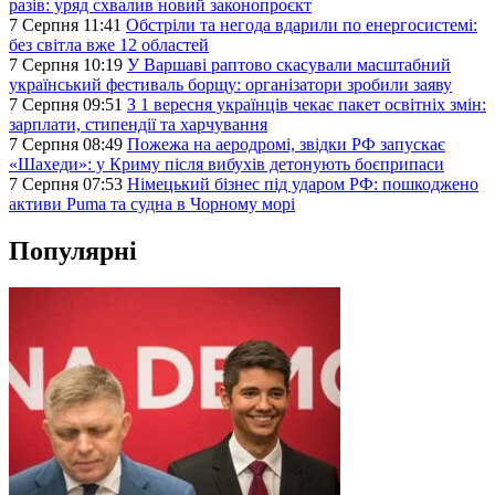
разів: уряд схвалив новий законопроєкт
7 Серпня 11:41
Обстріли та негода вдарили по енергосистемі:
без світла вже 12 областей
7 Серпня 10:19
У Варшаві раптово скасували масштабний
український фестиваль борщу: організатори зробили заяву
7 Серпня 09:51
З 1 вересня українців чекає пакет освітніх змін:
зарплати, стипендії та харчування
7 Серпня 08:49
Пожежа на аеродромі, звідки РФ запускає
«Шахеди»: у Криму після вибухів детонують боєприпаси
7 Серпня 07:53
Німецький бізнес під ударом РФ: пошкоджено
активи Puma та судна в Чорному морі
Популярні