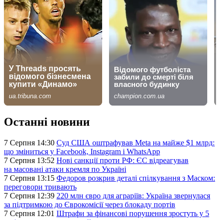
Останні новини
7 Серпня 14:30
Суд США оштрафував Meta на майже $1 млрд:
що зміниться у Facebook, Instagram і WhatsApp
7 Серпня 13:52
Нові санкції проти РФ: ЄС відреагував
на масовані атаки кремля по Україні
7 Серпня 13:15
Федоров розкрив деталі спілкування з Маском:
переговори тривають
7 Серпня 12:39
220 млн євро для аграріїв: Україна звернулася
за підтримкою до Єврокомісії через блокаду портів
7 Серпня 12:01
Штрафи за фінансові порушення зростуть у 5