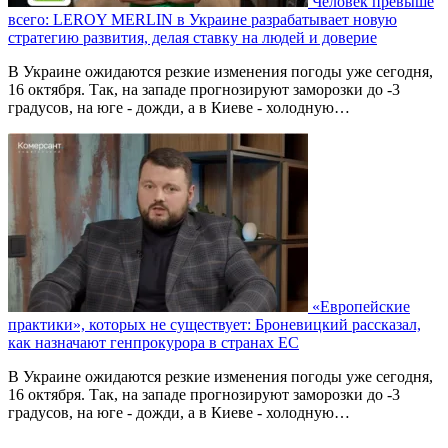
Человек превыше
всего: LEROY MERLIN в Украине разрабатывает новую
стратегию развития, делая ставку на людей и доверие
В Украине ожидаются резкие изменения погоды уже сегодня,
16 октября. Так, на западе прогнозируют заморозки до -3
градусов, на юге - дожди, а в Киеве - холодную…
«Европейские
практики», которых не существует: Броневицкий рассказал,
как назначают генпрокурора в странах ЕС
В Украине ожидаются резкие изменения погоды уже сегодня,
16 октября. Так, на западе прогнозируют заморозки до -3
градусов, на юге - дожди, а в Киеве - холодную…