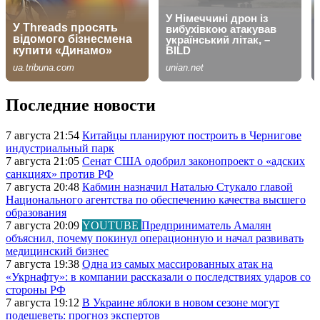
Последние новости
7 августа 21:54
Китайцы планируют построить в Чернигове
индустриальный парк
7 августа 21:05
Сенат США одобрил законопроект о «адских
санкциях» против РФ
7 августа 20:48
Кабмин назначил Наталью Стукало главой
Национального агентства по обеспечению качества высшего
образования
7 августа 20:09
YOUTUBE
Предприниматель Амалян
объяснил, почему покинул операционную и начал развивать
медицинский бизнес
7 августа 19:38
Одна из самых массированных атак на
«Укрнафту»: в компании рассказали о последствиях ударов со
стороны РФ
7 августа 19:12
В Украине яблоки в новом сезоне могут
подешеветь: прогноз экспертов