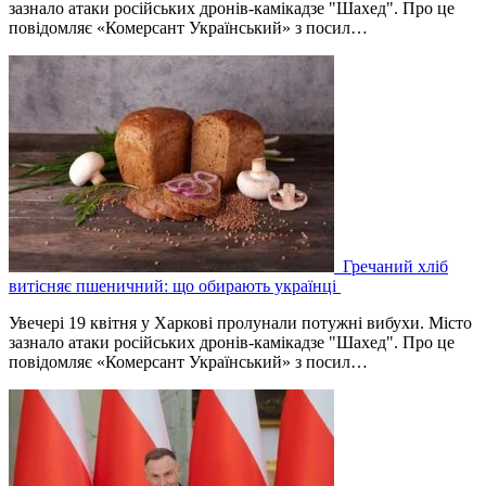
зазнало атаки російських дронів-камікадзе "Шахед". Про це
повідомляє «Комерсант Український» з посил…
Гречаний хліб
витісняє пшеничний: що обирають українці
Увечері 19 квітня у Харкові пролунали потужні вибухи. Місто
зазнало атаки російських дронів-камікадзе "Шахед". Про це
повідомляє «Комерсант Український» з посил…