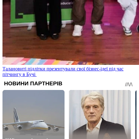
Талановиті підлітки презентували свої бізнес-ідеї під час
пітчингу в Бучі