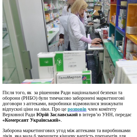
Після того, як за рішенням Ради національної безпеки та
оборони (РНБО) були тимчасово заборонені маркетингові
договори з аптеками, виробники відмовилися знижувати
відпускні ціни на ліки. Про це
розповів
член комітету
Верховної Ради
Юрій Заславський
в інтерв’ю УНН, передає
«Комерсант Український»
.
Заборона маркетингових угод між аптеками та виробниками
ліків, яка мала б зменшити кінцеву вартість препаратів для