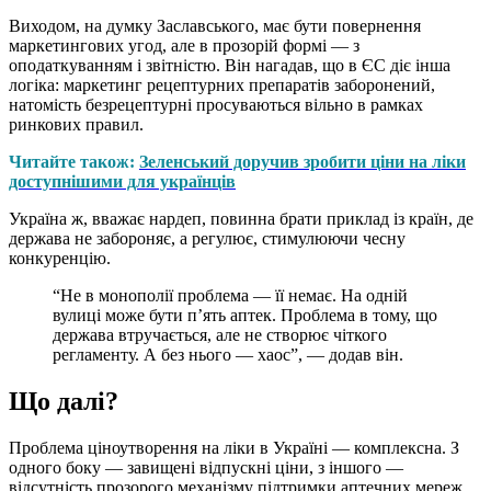
Виходом, на думку Заславського, має бути повернення
маркетингових угод, але в прозорій формі — з
оподаткуванням і звітністю. Він нагадав, що в ЄС діє інша
логіка: маркетинг рецептурних препаратів заборонений,
натомість безрецептурні просуваються вільно в рамках
ринкових правил.
Читайте також:
Зеленський доручив зробити ціни на ліки
доступнішими для українців
Україна ж, вважає нардеп, повинна брати приклад із країн, де
держава не забороняє, а регулює, стимулюючи чесну
конкуренцію.
“Не в монополії проблема — її немає. На одній
вулиці може бути п’ять аптек. Проблема в тому, що
держава втручається, але не створює чіткого
регламенту. А без нього — хаос”, — додав він.
Що далі?
Проблема ціноутворення на ліки в Україні — комплексна. З
одного боку — завищені відпускні ціни, з іншого —
відсутність прозорого механізму підтримки аптечних мереж