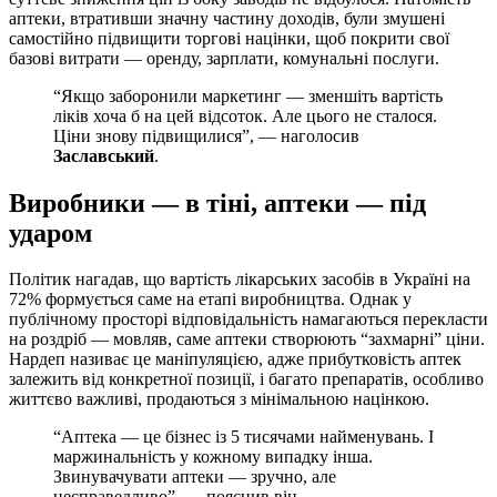
аптеки, втративши значну частину доходів, були змушені
самостійно підвищити торгові націнки, щоб покрити свої
базові витрати — оренду, зарплати, комунальні послуги.
“Якщо заборонили маркетинг — зменшіть вартість
ліків хоча б на цей відсоток. Але цього не сталося.
Ціни знову підвищилися”, — наголосив
Заславський
.
Виробники — в тіні, аптеки — під
ударом
Політик нагадав, що вартість лікарських засобів в Україні на
72% формується саме на етапі виробництва. Однак у
публічному просторі відповідальність намагаються перекласти
на роздріб — мовляв, саме аптеки створюють “захмарні” ціни.
Нардеп називає це маніпуляцією, адже прибутковість аптек
залежить від конкретної позиції, і багато препаратів, особливо
життєво важливі, продаються з мінімальною націнкою.
“Аптека — це бізнес із 5 тисячами найменувань. І
маржинальність у кожному випадку інша.
Звинувачувати аптеки — зручно, але
несправедливо”, — пояснив він.