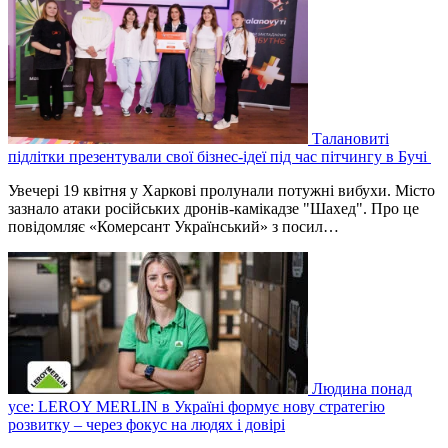
Талановиті
підлітки презентували свої бізнес-ідеї під час пітчингу в Бучі
Увечері 19 квітня у Харкові пролунали потужні вибухи. Місто
зазнало атаки російських дронів-камікадзе "Шахед". Про це
повідомляє «Комерсант Український» з посил…
Людина понад
усе: LEROY MERLIN в Україні формує нову стратегію
розвитку – через фокус на людях і довірі