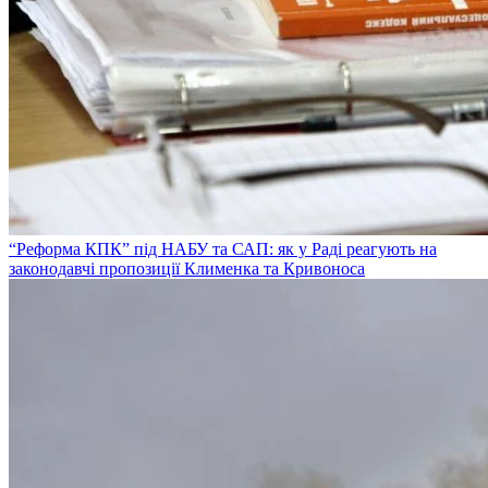
“Реформа КПК” під НАБУ та САП: як у Раді реагують на
законодавчі пропозиції Клименка та Кривоноса