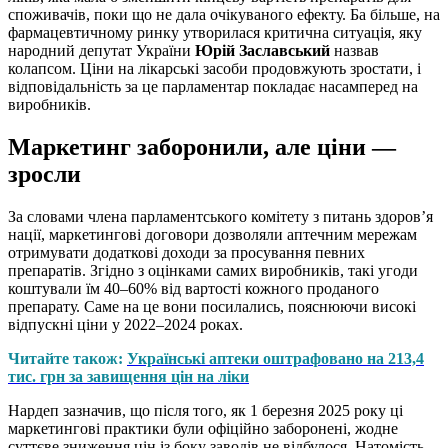
споживачів, поки що не дала очікуваного ефекту. Ба більше, на
фармацевтичному ринку утворилася критична ситуація, яку
народний депутат України
Юрій Заславський
назвав
колапсом. Ціни на лікарські засоби продовжують зростати, і
відповідальність за це парламентар покладає насамперед на
виробників.
Маркетинг заборонили, але ціни —
зросли
За словами члена парламентського комітету з питань здоров’я
нації, маркетингові договори дозволяли аптечним мережам
отримувати додаткові доходи за просування певних
препаратів. Згідно з оцінками самих виробників, такі угоди
коштували їм 40–60% від вартості кожного проданого
препарату. Саме на це вони посилались, пояснюючи високі
відпускні ціни у 2022–2024 роках.
Читайте також:
Українські аптеки оштрафовано на 213,4
тис. грн за завищення цін на ліки
Нардеп зазначив, що після того, як 1 березня 2025 року ці
маркетингові практики були офіційно заборонені, жодне
суттєве зниження цін із боку заводів не відбулося. Натомість