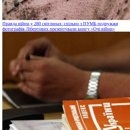
Правда війни у 280 світлинах: спільно з ПУМБ подружжя
фотографів Лібертових презентували книгу «Очі війни»