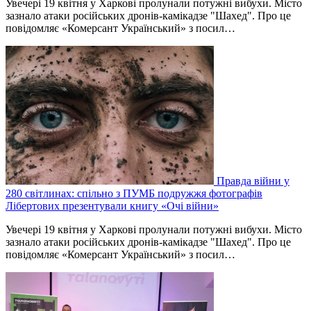
Увечері 19 квітня у Харкові пролунали потужні вибухи. Місто
зазнало атаки російських дронів-камікадзе "Шахед". Про це
повідомляє «Комерсант Український» з посил…
Правда війни у
280 світлинах: спільно з ПУМБ подружжя фотографів
Лібертових презентували книгу «Очі війни»
Увечері 19 квітня у Харкові пролунали потужні вибухи. Місто
зазнало атаки російських дронів-камікадзе "Шахед". Про це
повідомляє «Комерсант Український» з посил…