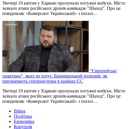
Увечері 19 квітня у Харкові пролунали потужні вибухи. Місто
зазнало атаки російських дронів-камікадзе "Шахед". Про це
повідомляє «Комерсант Український» з посил…
“Європейські
практики”, яких не існує: Броневицький розповів, як
призначають генпрокурора в країнах ЄС
Увечері 19 квітня у Харкові пролунали потужні вибухи. Місто
зазнало атаки російських дронів-камікадзе "Шахед". Про це
повідомляє «Комерсант Український» з посил…
Війна
Політика
Економіка
Корупція