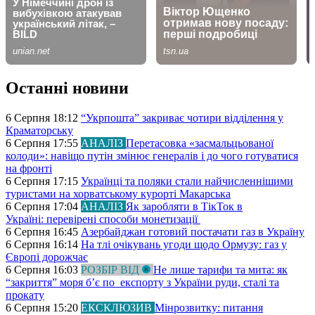
Останні новини
6 Серпня 18:12
“Укрпошта” закриває чотири відділення у
Краматорську
6 Серпня 17:55
АНАЛІЗ
Перетасовка «засмальцьованої
колоди»: навіщо путін змінює генералів і до чого готуватися
на фронті
6 Серпня 17:15
Українці та поляки стали найчисленнішими
туристами на хорватському курорті Макарська
6 Серпня 17:04
АНАЛІЗ
Як заробляти в ТікТок в
Україні: перевірені способи монетизації
6 Серпня 16:45
Азербайджан готовий постачати газ в Україну
6 Серпня 16:14
На тлі очікувань угоди щодо Ормузу: газ у
Європі дорожчає
6 Серпня 16:03
РОЗБІР ВІД
Не лише тарифи та мита: як
“закриття” моря б’є по експорту з України руди, сталі та
прокату
6 Серпня 15:20
ЕКСКЛЮЗИВ
Мінрозвитку: питання