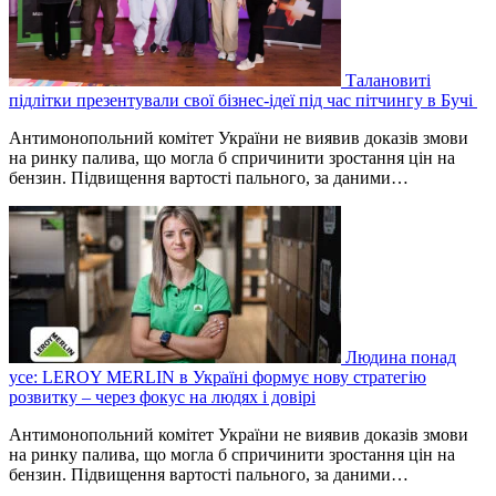
Талановиті
підлітки презентували свої бізнес-ідеї під час пітчингу в Бучі
Антимонопольний комітет України не виявив доказів змови
на ринку палива, що могла б спричинити зростання цін на
бензин. Підвищення вартості пального, за даними…
Людина понад
усе: LEROY MERLIN в Україні формує нову стратегію
розвитку – через фокус на людях і довірі
Антимонопольний комітет України не виявив доказів змови
на ринку палива, що могла б спричинити зростання цін на
бензин. Підвищення вартості пального, за даними…