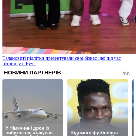
Талановиті підлітки презентували свої бізнес-ідеї під час
пітчингу в Бучі