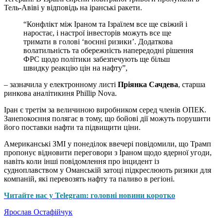
Тель-Авіві у відповідь на іранські ракети.
“Конфлікт між Іраном та Ізраїлем все ще свіжий і
наростає, і настрої інвесторів можуть все ще
тримати в голові ‘воєнні ризики’. Додаткова
волатильність та обережність напередодні рішення
ФРС щодо політики забезпечують ще більш
швидку реакцію цін на нафту”,
– зазначила у електронному листі
Пріянка Сачдева
, старша
ринкова аналітикиня Phillip Nova.
Іран є третім за величиною виробником серед членів ОПЕК.
Занепокоєння полягає в тому, що бойові дії можуть порушити
його поставки нафти та підвищити ціни.
Американські ЗМІ у понеділок ввечері повідомили, що Трамп
пропонує відновити переговори з Іраном щодо ядерної угоди,
навіть коли інші повідомлення про інцидент із
судноплавством у Оманській затоці підкреслюють ризики для
компаній, які перевозять нафту та паливо в регіоні.
Читайте нас у Telegram: головні новини коротко
Ярослав Остафійчук