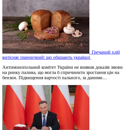
Гречаний хліб
витісняє пшеничний: що обирають українці
Антимонопольний комітет України не виявив доказів змови
на ринку палива, що могла б спричинити зростання цін на
бензин. Підвищення вартості пального, за даними…