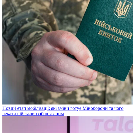
Новий етап мобілізації: які зміни готує Міноборони та чого
чекати військовозобов’язаним