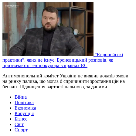
“Європейські
практики”, яких не існує: Броневицький розповів, як
призначають генпрокурора в країнах ЄС
Антимонопольний комітет України не виявив доказів змови
на ринку палива, що могла б спричинити зростання цін на
бензин. Підвищення вартості пального, за даними…
Війна
Політика
Економіка
Корупція
Бізнес
Світ
Спорт