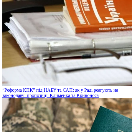
“Реформа КПК” під НАБУ та САП: як у Раді реагують на
законодавчі пропозиції Клименка та Кривоноса