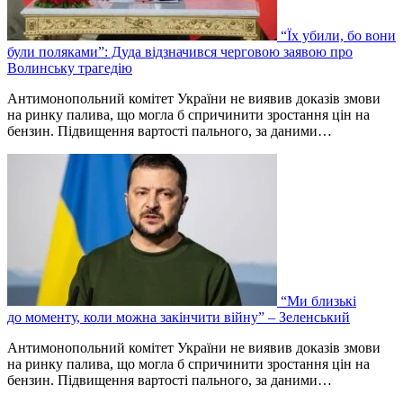
“Їх убили, бо вони
були поляками”: Дуда відзначився черговою заявою про
Волинську трагедію
Антимонопольний комітет України не виявив доказів змови
на ринку палива, що могла б спричинити зростання цін на
бензин. Підвищення вартості пального, за даними…
“Ми близькі
до моменту, коли можна закінчити війну” – Зеленський
Антимонопольний комітет України не виявив доказів змови
на ринку палива, що могла б спричинити зростання цін на
бензин. Підвищення вартості пального, за даними…