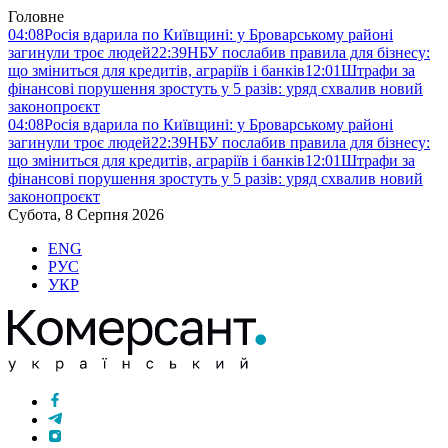
Головне
04:08
Росія вдарила по Київщині: у Броварському районі
загинули троє людей
22:39
НБУ послабив правила для бізнесу:
що зміниться для кредитів, аграріїв і банків
12:01
Штрафи за
фінансові порушення зростуть у 5 разів: уряд схвалив новий
законопроєкт
04:08
Росія вдарила по Київщині: у Броварському районі
загинули троє людей
22:39
НБУ послабив правила для бізнесу:
що зміниться для кредитів, аграріїв і банків
12:01
Штрафи за
фінансові порушення зростуть у 5 разів: уряд схвалив новий
законопроєкт
Субота, 8 Серпня 2026
ENG
РУС
УКР