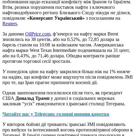
побоювання щодо ескалації конфлікту між Іраном та Ізраїлем.
Втім, ризики порушення поставок нафти з ключового
нафтовидобувного регіону Близького Сходу нікуди не ділися,
повідомляє
«Комерсант Український»
з посиланням на
Reuters
.
За даними
OilPrice.com
, ф’ючерси на нафту марки Brent
знизились на 38 центів, або на 0,52%, до 72,85 долара за
барель станом на 10:08 за київським часом. Американська
нафта марки West Texas Intermediate подешевшала на 31 цент,
або на 0,43%, до 71,46 долара. Обидва контракти раніше
протягом торгової сесії зростали.
У понеділок ціни на нафту закрилися більш ніж на 1% нижче
на надіях, що конфлікт може вщухнути після повідомлень ЗМІ
про те, що Іран прагне припинити воєнніі дії.
Однак занепокоєння посилилося після того, як президент
США
Дональд Трамп
у дописі в соціальних мережах
закликав “усіх” евакуюватися з іранської столиці Тегерана.
Читайте нас у Telegram: головні новини коротко
У вівторок бойові дії тривають: іранські ЗМІ повідомляють
про вибухи та інтенсивний вогонь протиповітряної оборони в
Тегерані. В Ізраїлі сирени повітряної тривоги пролунали в