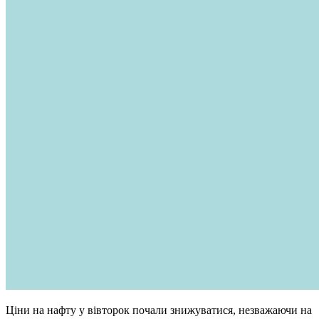
Ціни на нафту у вівторок почали знижуватися, незважаючи на