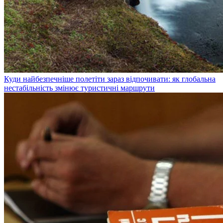
Куди найбезпечніше полетіти зараз відпочивати: як глобальна
нестабільність змінює туристичні маршрути