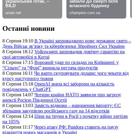
Останні новини
8 Серпня 19:10
В Україні запроваджено нове державне свято –
День Військ звʼязку та кібербезпеки Збройних Сил України
8 Серпня 18:12
Volkswagen запровадив довічну гарантію на
свої автомобілі в Китаї
8 Серпня 17:15
Ворожий удар по складах на Київщині: у
“Сільпо” та “Форі” виникла нестача продуктів
8 Серпня 16:11
Чи варто скуповувати долари: чого чекати від
курсу наступного тижня
8 Серпня 15:18
OpenAI зняла всі заборони на кількість
повідомлень у ChatGPT
8 Серпня 14:07
Чотири країни НАТО заявили про загрозу
анексії Росією Південної Осетії
8 Серпня 13:03
Замість відмови – нарощення імпорту: ЄС
збільшив закупівлю російського газу на 14 відсотків
8 Серпня 12:14
Ціни на труни в Росії з початку війни злетіли
на 105%
8 Серпня 11:17
Через атаку РФ: Pandora ставить на паузу
відкриття нових магазинів в Україні