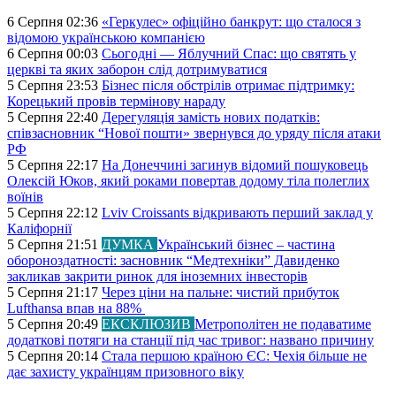
6 Серпня 02:36
«Геркулес» офіційно банкрут: що сталося з
відомою українською компанією
6 Серпня 00:03
Сьогодні — Яблучний Спас: що святять у
церкві та яких заборон слід дотримуватися
5 Серпня 23:53
Бізнес після обстрілів отримає підтримку:
Корецький провів термінову нараду
5 Серпня 22:40
Дерегуляція замість нових податків:
співзасновник “Нової пошти» звернувся до уряду після атаки
РФ
5 Серпня 22:17
На Донеччині загинув відомий пошуковець
Олексій Юков, який роками повертав додому тіла полеглих
воїнів
5 Серпня 22:12
Lviv Croissants відкривають перший заклад у
Каліфорнії
5 Серпня 21:51
ДУМКА
Український бізнес – частина
обороноздатності: засновник “Медтехніки” Давиденко
закликав закрити ринок для іноземних інвесторів
5 Серпня 21:17
Через ціни на пальне: чистий прибуток
Lufthansa впав на 88%
5 Серпня 20:49
ЕКСКЛЮЗИВ
Метрополітен не подаватиме
додаткові потяги на станції під час тривог: названо причину
5 Серпня 20:14
Стала першою країною ЄС: Чехія більше не
дає захисту українцям призовного віку