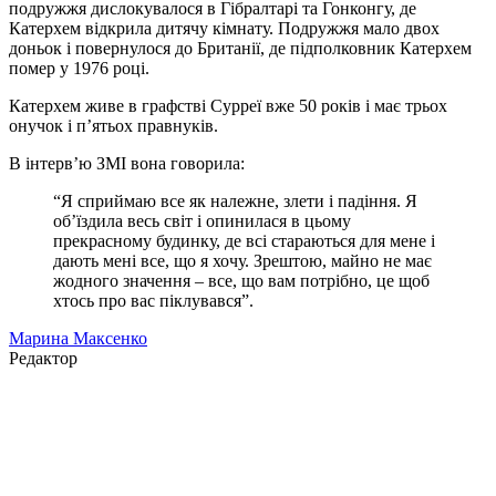
подружжя дислокувалося в Гібралтарі та Гонконгу, де
Катерхем відкрила дитячу кімнату. Подружжя мало двох
доньок і повернулося до Британії, де підполковник Катерхем
помер у 1976 році.
Катерхем живе в графстві Сурреї вже 50 років і має трьох
онучок і п’ятьох правнуків.
В інтерв’ю ЗМІ вона говорила:
“Я сприймаю все як належне, злети і падіння. Я
об’їздила весь світ і опинилася в цьому
прекрасному будинку, де всі стараються для мене і
дають мені все, що я хочу. Зрештою, майно не має
жодного значення – все, що вам потрібно, це щоб
хтось про вас піклувався”.
Марина Максенко
Редактор