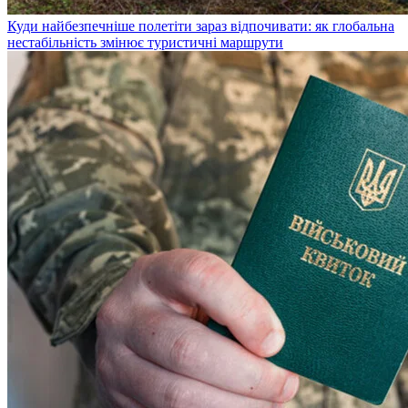
Куди найбезпечніше полетіти зараз відпочивати: як глобальна
нестабільність змінює туристичні маршрути