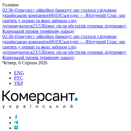
Головне
02:36
«Геркулес» офіційно банкрут: що сталося з відомою
українською компанією
00:03
Сьогодні — Яблучний Спас: що
святять у церкві та яких заборон слід
дотримуватися
23:53
Бізнес після обстрілів отримає підтримку:
Корецький провів термінову нараду
02:36
«Геркулес» офіційно банкрут: що сталося з відомою
українською компанією
00:03
Сьогодні — Яблучний Спас: що
святять у церкві та яких заборон слід
дотримуватися
23:53
Бізнес після обстрілів отримає підтримку:
Корецький провів термінову нараду
Четвер, 6 Серпня 2026
ENG
РУС
УКР