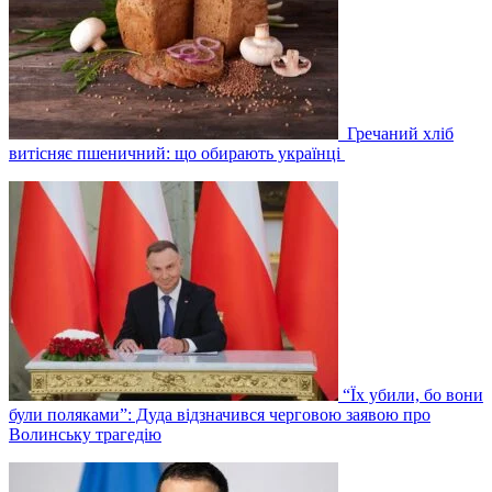
Гречаний хліб
витісняє пшеничний: що обирають українці
“Їх убили, бо вони
були поляками”: Дуда відзначився черговою заявою про
Волинську трагедію