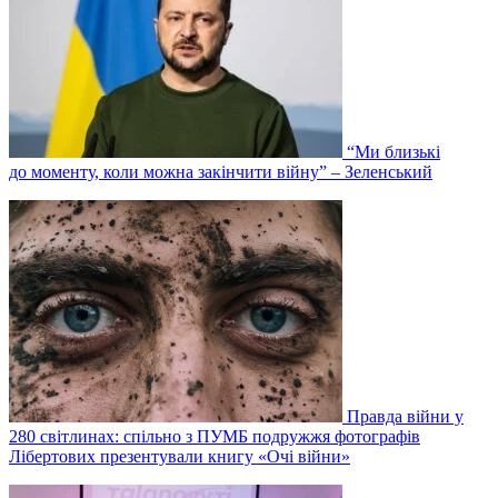
“Ми близькі
до моменту, коли можна закінчити війну” – Зеленський
Правда війни у
280 світлинах: спільно з ПУМБ подружжя фотографів
Лібертових презентували книгу «Очі війни»