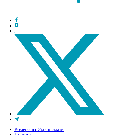
Комерсант Український
Новини