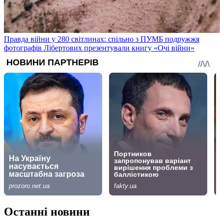
Правда війни у 280 світлинах: спільно з ПУМБ подружжя
фотографів Лібертових презентували книгу «Очі війни»
Останні новини