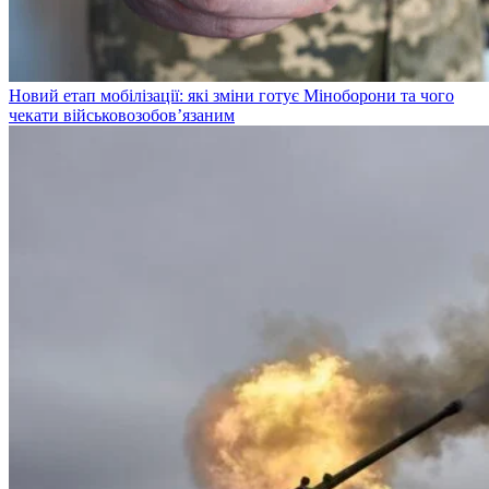
Новий етап мобілізації: які зміни готує Міноборони та чого
чекати військовозобов’язаним