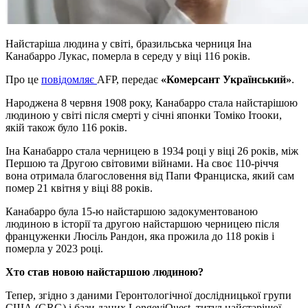
Найстаріша людина у світі, бразильська черниця Іна
Канабарро Лукас, померла в середу у віці 116 років.
Про це
повідомляє
AFP, передає
«Комерсант Український»
.
Народжена 8 червня 1908 року, Канабарро стала найстарішою
людиною у світі після смерті у січні японки Томіко Ітооки,
якій також було 116 років.
Іна Канабарро стала черницею в 1934 році у віці 26 років, між
Першою та Другою світовими війнами. На своє 110-річчя
вона отримала благословення від Папи Франциска, який сам
помер 21 квітня у віці 88 років.
Канабарро була 15-ю найстаршою задокументованою
людиною в історії та другою найстаршою черницею після
француженки Люсіль Рандон, яка прожила до 118 років і
померла у 2023 році.
Хто став новою найстаршою людиною?
Тепер, згідно з даними Геронтологічної дослідницької групи
США (GRG) і бази даних LongeviQuest, титул найстарішої