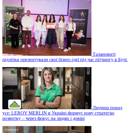
Талановиті
підлітки презентували свої бізнес-ідеї під час пітчингу в Бучі
Людина понад
усе: LEROY MERLIN в Україні формує нову стратегію
розвитку – через фокус на людях і довірі