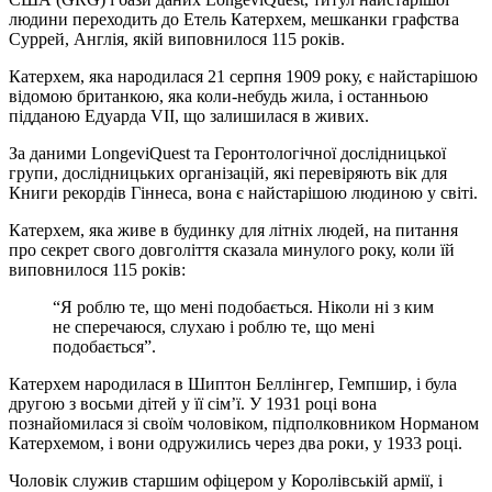
людини переходить до Етель Катерхем, мешканки графства
Суррей, Англія, якій виповнилося 115 років.
Катерхем, яка народилася 21 серпня 1909 року, є найстарішою
відомою британкою, яка коли-небудь жила, і останньою
підданою Едуарда VII, що залишилася в живих.
За даними LongeviQuest та Геронтологічної дослідницької
групи, дослідницьких організацій, які перевіряють вік для
Книги рекордів Гіннеса, вона є найстарішою людиною у світі.
Катерхем, яка живе в будинку для літніх людей, на питання
про секрет свого довголіття сказала минулого року, коли їй
виповнилося 115 років:
“Я роблю те, що мені подобається. Ніколи ні з ким
не сперечаюся, слухаю і роблю те, що мені
подобається”.
Катерхем народилася в Шиптон Беллінгер, Гемпшир, і була
другою з восьми дітей у її сім’ї. У 1931 році вона
познайомилася зі своїм чоловіком, підполковником Норманом
Катерхемом, і вони одружились через два роки, у 1933 році.
Чоловік служив старшим офіцером у Королівській армії, і