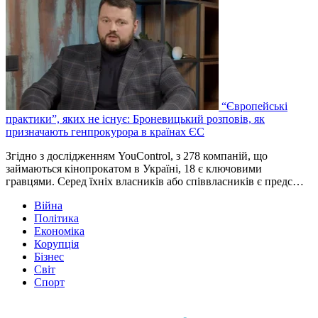
“Європейські
практики”, яких не існує: Броневицький розповів, як
призначають генпрокурора в країнах ЄС
Згідно з дослідженням YouControl, з 278 компаній, що
займаються кінопрокатом в Україні, 18 є ключовими
гравцями. Серед їхніх власників або співвласників є предс…
Війна
Політика
Економіка
Корупція
Бізнес
Світ
Спорт