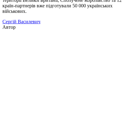
території Великої Британії, Сполучене Королівство та 12
країн-партнерів вже підготували 50 000 українських
військових.
Сергій Василевич
Автор