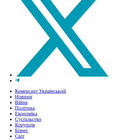
Комерсант Український
Новини
Війна
Політика
Економіка
Суспільство
Корупція
Бізнес
Світ