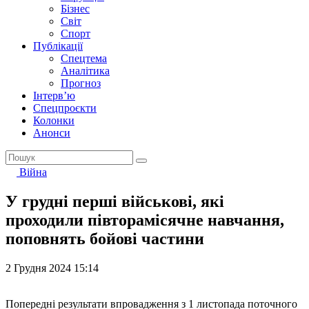
Бізнес
Світ
Спорт
Публікації
Спецтема
Аналітика
Прогноз
Інтерв’ю
Спецпроєкти
Колонки
Анонси
Війна
У грудні перші військові, які
проходили півторамісячне навчання,
поповнять бойові частини
2 Грудня 2024 15:14
Попередні результати впровадження з 1 листопада поточного