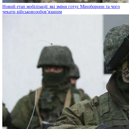
Новий етап мобілізації: які зміни готує Міноборони та чого
чекати військовозобов’язаним