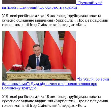
Гречаний хліб
витісняє пшеничний: що обирають українці
У Львові російська атака 19 листопада зруйнувала нове та
сучасно обладнане відділення «Укрпошти». Про це повідомив
голова компанії Ігор Смілянський, передає «Ко…
“Їх убили, бо вони
були поляками”: Дуда відзначився черговою заявою про
Волинську трагедію
У Львові російська атака 19 листопада зруйнувала нове та
сучасно обладнане відділення «Укрпошти». Про це повідомив
голова компанії Ігор Смілянський, передає «Ко…