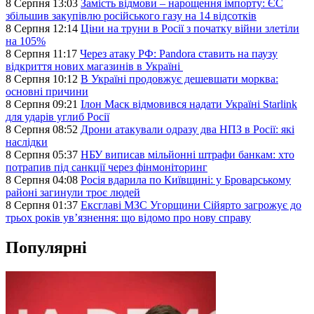
8 Серпня 13:03
Замість відмови – нарощення імпорту: ЄС
збільшив закупівлю російського газу на 14 відсотків
8 Серпня 12:14
Ціни на труни в Росії з початку війни злетіли
на 105%
8 Серпня 11:17
Через атаку РФ: Pandora ставить на паузу
відкриття нових магазинів в Україні
8 Серпня 10:12
В Україні продовжує дешевшати морква:
основні причини
8 Серпня 09:21
Ілон Маск відмовився надати Україні Starlink
для ударів углиб Росії
8 Серпня 08:52
Дрони атакували одразу два НПЗ в Росії: які
наслідки
8 Серпня 05:37
НБУ виписав мільйонні штрафи банкам: хто
потрапив під санкції через фінмоніторинг
8 Серпня 04:08
Росія вдарила по Київщині: у Броварському
районі загинули троє людей
8 Серпня 01:37
Ексглаві МЗС Угорщини Сійярто загрожує до
трьох років ув’язнення: що відомо про нову справу
Популярні