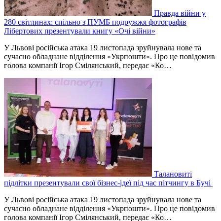
Правда війни у
280 світлинах: спільно з ПУМБ подружжя фотографів
Лібертових презентували книгу «Очі війни»
У Львові російська атака 19 листопада зруйнувала нове та
сучасно обладнане відділення «Укрпошти». Про це повідомив
голова компанії Ігор Смілянський, передає «Ко…
Талановиті
підлітки презентували свої бізнес-ідеї під час пітчингу в Бучі
У Львові російська атака 19 листопада зруйнувала нове та
сучасно обладнане відділення «Укрпошти». Про це повідомив
голова компанії Ігор Смілянський, передає «Ко…