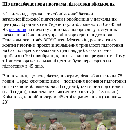
Що передбачає нова програма підготовки військових
З 1 листопада тривалість обов’язкової базової
загальновійськової підготовки новобранців у навчальних
центрах Збройних сил України було збільшено з 30 до 45 діб.
Як
розповів
на початку листопада на брифінгу заступник
начальника Головного управління доктрин і підготовки
Генерального штабу ЗСУ Євген Межевікін, розпочатий у
жовтні пілотний проєкт зі збільшення тривалості підготовки
на базі чотирьох навчальних центрів, де було залучено
приблизно 500 новобранців, показав хороші результати. Тому
з 1 листопада всі навчальні центри було переведено на
підготовку в 45 днів.
Він пояснив, що нову базову програму було збільшено на 78
годин. Серед ключових змін – посилення вогневої підготовки
(її тривалість збільшено на 33 години), тактичної підготовки
(на 6 годин), комплексних тактичних занять (на 18 годин).
Крім того, в новій програмі 45 стрілецьких вправ (раніше –
23).