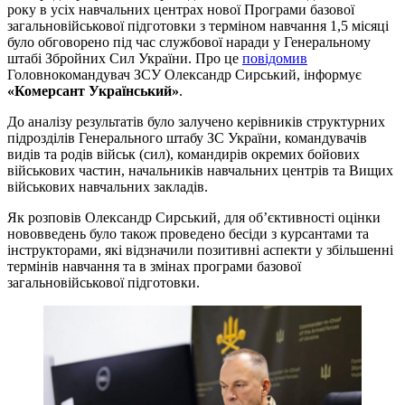
року в усіх навчальних центрах нової Програми базової
загальновійськової підготовки з терміном навчання 1,5 місяці
було обговорено під час службової наради у Генеральному
штабі Збройних Сил України. Про це
повідомив
Головнокомандувач ЗСУ Олександр Сирський, інформує
«Комерсант Український»
.
До аналізу результатів було залучено керівників структурних
підрозділів Генерального штабу ЗС України, командувачів
видів та родів військ (сил), командирів окремих бойових
військових частин, начальників навчальних центрів та Вищих
військових навчальних закладів.
Як розповів Олександр Сирський, для об’єктивності оцінки
нововведень було також проведено бесіди з курсантами та
інструкторами, які відзначили позитивні аспекти у збільшенні
термінів навчання та в змінах програми базової
загальновійськової підготовки.