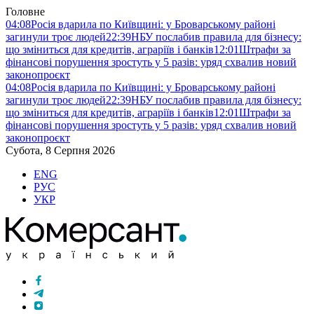
Головне
04:08
Росія вдарила по Київщині: у Броварському районі
загинули троє людей
22:39
НБУ послабив правила для бізнесу:
що зміниться для кредитів, аграріїв і банків
12:01
Штрафи за
фінансові порушення зростуть у 5 разів: уряд схвалив новий
законопроєкт
04:08
Росія вдарила по Київщині: у Броварському районі
загинули троє людей
22:39
НБУ послабив правила для бізнесу:
що зміниться для кредитів, аграріїв і банків
12:01
Штрафи за
фінансові порушення зростуть у 5 разів: уряд схвалив новий
законопроєкт
Субота, 8 Серпня 2026
ENG
РУС
УКР