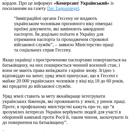
кордон. Про це інформує
«Комерсант Український»
із
посиланням на газету
Der Tagesspiegel
.
“Імміграційні органи Гессену не видають
українським чоловікам призовного віку німецькі
проїзні документи, які замінюють закордонні
паспорти. Їм доцільно поїхати в Україну для
отримання паспорта та проходження строкової
військової служби”, – заявило Міністерство праці
та соціальних справ Гессену.
Якщо українці з простроченими паспортами повертаються на
батьківщину, на них поширюється чинний воєнний стан, і
вони не мають права виїжджати з країни знову. Згідно з
відповіддю на запит, уряд землі припускає, що в Гессені є
майже 20 000 українських чоловіків у віці від 18 до 60 років,
які придатні до військової служби.
Уряд землі ставить за мету якнайкраще інтегрувати
українських біженців, які проживають у землі, у ринок праці.
Проте, в профільному міністерстві кажуть про те, що “в
зрозумілих інтересах України вербувати людей для участі в
оборонній кампанії проти Росії й, таким чином, заохочувати їх
до повернення на батьківщину”.