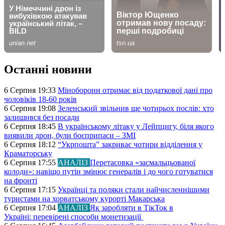
Останні новини
6 Серпня 19:33
Міноборони отримає від податкової дані про
чоловіків 18-60 років
6 Серпня 19:08
Зеленський звільнив ще чотирьох послів: хто
залишився без посади
6 Серпня 18:45
В українському літаку у Лейпцигу, біля якого
виявили дрон, були боєприпаси – ЗМІ
6 Серпня 18:12
“Укрпошта” закриває чотири відділення у
Краматорську
6 Серпня 17:55
АНАЛІЗ
Перетасовка «засмальцьованої
колоди»: навіщо путін змінює генералів і до чого готуватися
на фронті
6 Серпня 17:15
Українці та поляки стали найчисленнішими
туристами на хорватському курорті Макарська
6 Серпня 17:04
АНАЛІЗ
Як заробляти в ТікТок в
Україні: перевірені способи монетизації