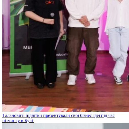
Талановиті підлітки презентували свої бізнес-ідеї під час
пітчингу в Бучі