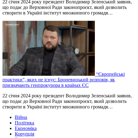
22 січня 2024 року президент Володимир Зеленський заявив,
що подає до Верховної Ради законопроєкт, який дозволить
створити в Україні інститут множинного громадя…
“Європейські
практики”, яких не існує: Броневицький розповів, як
призначають генпрокурора в країнах ЄС
22 січня 2024 року президент Володимир Зеленський заявив,
що подає до Верховної Ради законопроєкт, який дозволить
створити в Україні інститут множинного громадя…
Війна
Політика
Економіка
Корупція