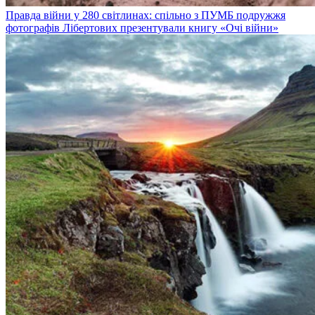
Правда війни у 280 світлинах: спільно з ПУМБ подружжя
фотографів Лібертових презентували книгу «Очі війни»