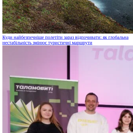
Куди найбезпечніше полетіти зараз відпочивати: як глобальна
нестабільність змінює туристичні маршрути