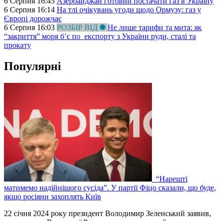
6 Серпня 16:45
Азербайджан готовий постачати газ в Україну
6 Серпня 16:14
На тлі очікувань угоди щодо Ормузу: газ у
Європі дорожчає
6 Серпня 16:03
РОЗБІР ВІД
Не лише тарифи та мита: як
“закриття” моря б’є по експорту з України руди, сталі та
прокату
Популярні
“Нарешті
матимемо надійнішого сусіда”. У партії Фіцо сказали, що буде,
якщо росіяни захоплять Київ
22 січня 2024 року президент Володимир Зеленський заявив,