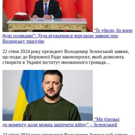
“Їх убили, бо вони
були поляками”: Дуда відзначився черговою заявою про
Волинську трагедію
22 січня 2024 року президент Володимир Зеленський заявив,
що подає до Верховної Ради законопроєкт, який дозволить
створити в Україні інститут множинного громадя…
“Ми близькі
до моменту, коли можна закінчити війну” – Зеленський
22 січня 2024 року президент Володимир Зеленський заявив,