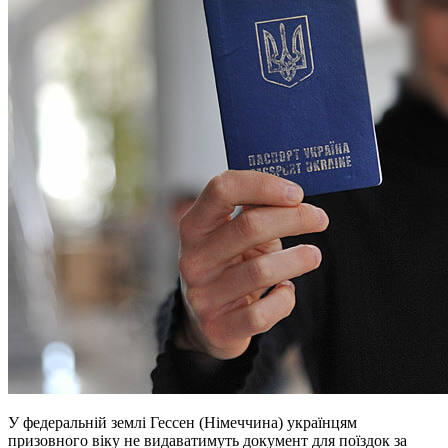
У федеральній землі Гессен (Німеччина) українцям
призовного віку не видаватимуть документ для поїздок за