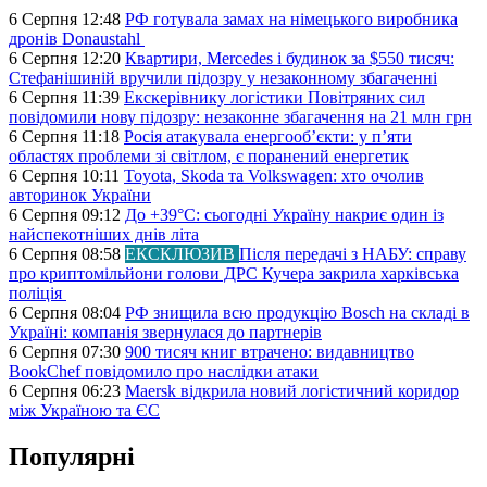
6 Серпня 12:48
РФ готувала замах на німецького виробника
дронів Donaustahl
6 Серпня 12:20
Квартири, Mercedes і будинок за $550 тисяч:
Стефанішиній вручили підозру у незаконному збагаченні
6 Серпня 11:39
Екскерівнику логістики Повітряних сил
повідомили нову підозру: незаконне збагачення на 21 млн грн
6 Серпня 11:18
Росія атакувала енергооб’єкти: у п’яти
областях проблеми зі світлом, є поранений енергетик
6 Серпня 10:11
Toyota, Skoda та Volkswagen: хто очолив
авторинок України
6 Серпня 09:12
До +39°C: сьогодні Україну накриє один із
найспекотніших днів літа
6 Серпня 08:58
ЕКСКЛЮЗИВ
Після передачі з НАБУ: справу
про криптомільйони голови ДРС Кучера закрила харківська
поліція
6 Серпня 08:04
РФ знищила всю продукцію Bosch на складі в
Україні: компанія звернулася до партнерів
6 Серпня 07:30
900 тисяч книг втрачено: видавництво
BookChef повідомило про наслідки атаки
6 Серпня 06:23
Maersk відкрила новий логістичний коридор
між Україною та ЄС
Популярні