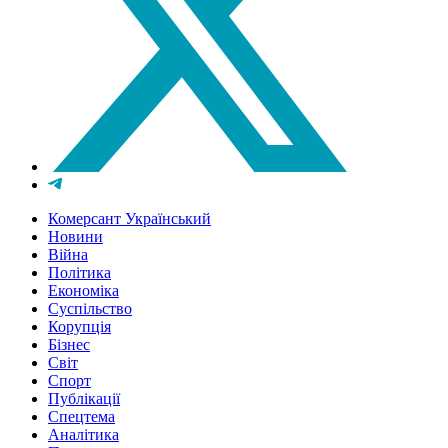
Комерсант Український
Новини
Війна
Політика
Економіка
Суспільство
Корупція
Бізнес
Світ
Спорт
Публікації
Спецтема
Аналітика