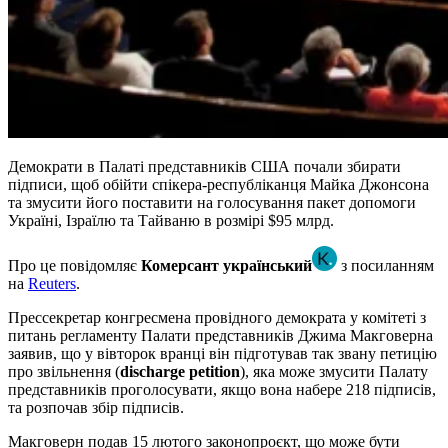
Демократи в Палаті представників США почали збирати
підписи, щоб обійти спікера-республіканця Майка Джонсона
та змусити його поставити на голосування пакет допомоги
Україні, Ізраїлю та Тайваню в розмірі $95 млрд.
Про це повідомляє
Комерсант український
з посиланням
на
Reuters
.
Прессекретар конгресмена провідного демократа у комітеті з
питань регламенту Палати представників Джима Макговерна
заявив, що у вівторок вранці він підготував так звану петицію
про звільнення (
discharge petition
), яка може змусити Палату
представників проголосувати, якщо вона набере 218 підписів,
та розпочав збір підписів.
Макговерн подав 15 лютого законопроєкт, що може бути