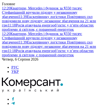
Головне
12:20
Квартири, Mercedes і будинок за $550 тисяч:
Стефанішиній вручили підозру у незаконному
збагаченні
11:39
Екскерівнику логістики Повітряних сил
повідомили нову підозру: незаконне збагачення на 21 млн
грн
11:18
Росія атакувала енергооб’єкти: у п’яти областях
проблеми зі світлом, є поранений енергетик
12:20
Квартири, Mercedes і будинок за $550 тисяч:
Стефанішиній вручили підозру у незаконному
збагаченні
11:39
Екскерівнику логістики Повітряних сил
повідомили нову підозру: незаконне збагачення на 21 млн
грн
11:18
Росія атакувала енергооб’єкти: у п’яти областях
проблеми зі світлом, є поранений енергетик
Четвер, 6 Серпня 2026
РУС
УКР