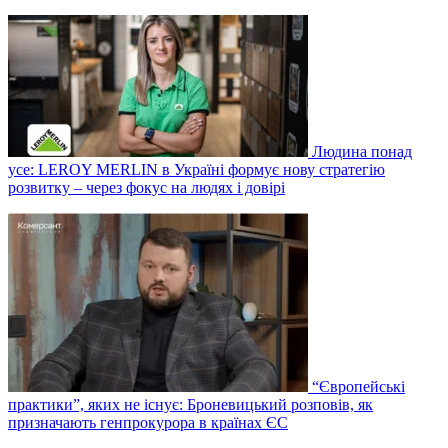
Людина понад
усе: LEROY MERLIN в Україні формує нову стратегію
розвитку – через фокус на людях і довірі
“Європейські
практики”, яких не існує: Броневицький розповів, як
призначають генпрокурора в країнах ЄС