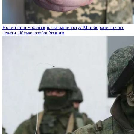
Новий етап мобілізації: які зміни готує Міноборони та чого
чекати військовозобов’язаним