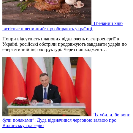
Гречаний хліб
витісняє пшеничний: що обирають українці
Попри відсутність планових відключень електроенергії в
Україні, російські обстріли продовжують завдавати ударів по
енергетичній інфраструктурі. Через пошкодженн…
“Їх убили, бо вони
були поляками”: Дуда відзначився черговою заявою про
Волинську трагедію