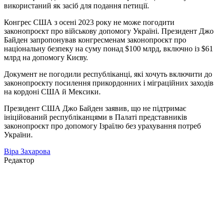
використаний як засіб для подання петиції.
Конгрес США з осені 2023 року не може погодити
законопроєкт про військову допомогу Україні. Президент Джо
Байден запропонував конгресменам законопроєкт про
національну безпеку на суму понад $100 млрд, включно із $61
млрд на допомогу Києву.
Документ не погодили республіканці, які хочуть включити до
законопроєкту посилення прикордонних і міграційних заходів
на кордоні США й Мексики.
Президент США Джо Байден заявив, що не підтримає
ініційований республіканцями в Палаті представників
законопроєкт про допомогу Ізраїлю без урахування потреб
України.
Віра Захарова
Редактор