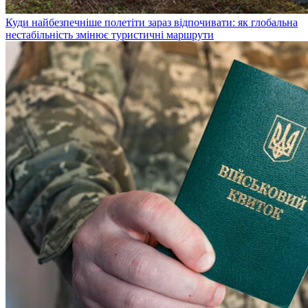
Куди найбезпечніше полетіти зараз відпочивати: як глобальна
нестабільність змінює туристичні маршрути