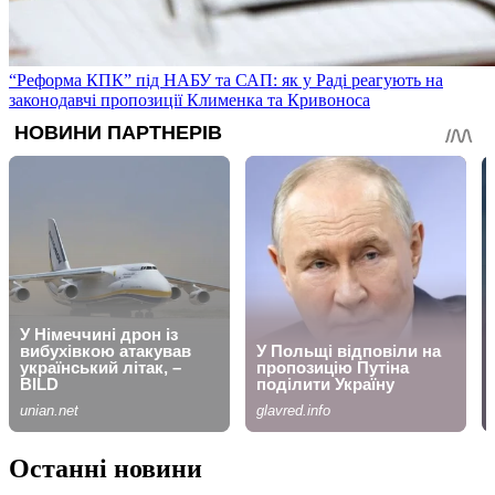
“Реформа КПК” під НАБУ та САП: як у Раді реагують на
законодавчі пропозиції Клименка та Кривоноса
Останні новини