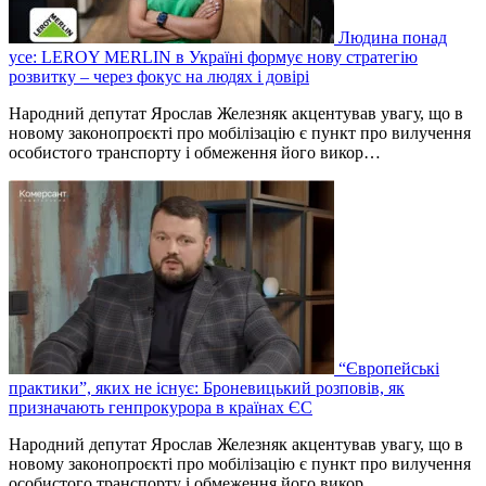
Людина понад
усе: LEROY MERLIN в Україні формує нову стратегію
розвитку – через фокус на людях і довірі
Народний депутат Ярослав Железняк акцентував увагу, що в
новому законопроєкті про мобілізацію є пункт про вилучення
особистого транспорту і обмеження його викор…
“Європейські
практики”, яких не існує: Броневицький розповів, як
призначають генпрокурора в країнах ЄС
Народний депутат Ярослав Железняк акцентував увагу, що в
новому законопроєкті про мобілізацію є пункт про вилучення
особистого транспорту і обмеження його викор…