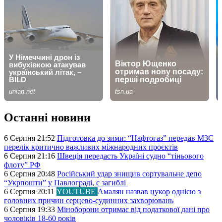
Останні новини
6 Серпня 21:52
Підготовка до зими: “Нафтогаз” передав МЗС
перелік критично важливих міжнародних проєктів
6 Серпня 21:16
Швеція передасть Україні судно “тіньового
флоту” РФ
6 Серпня 20:48
Російський удар знищив сортувальне депо
“Укрпошти” у Павлограді, є загиблі
6 Серпня 20:11
YOUTUBE
Амалян назвав цукор однією з
головних причин серцево-судинних захворювань
6 Серпня 19:33
Міноборони отримає від податкової дані про
чоловіків 18-60 років