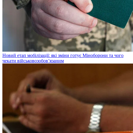
Новий етап мобілізації: які зміни готує Міноборони та чого
чекати військовозобов’язаним