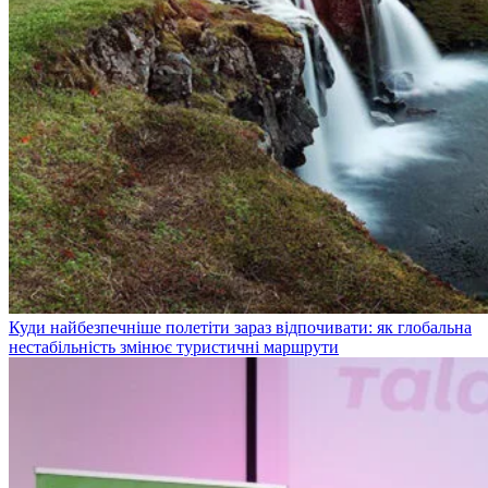
Куди найбезпечніше полетіти зараз відпочивати: як глобальна
нестабільність змінює туристичні маршрути