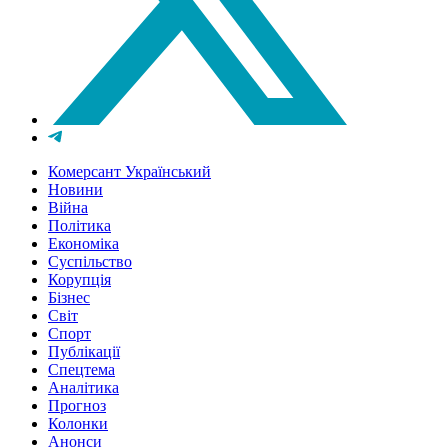
Комерсант Український
Новини
Війна
Політика
Економіка
Суспільство
Корупція
Бізнес
Світ
Спорт
Публікації
Спецтема
Аналітика
Прогноз
Колонки
Анонси