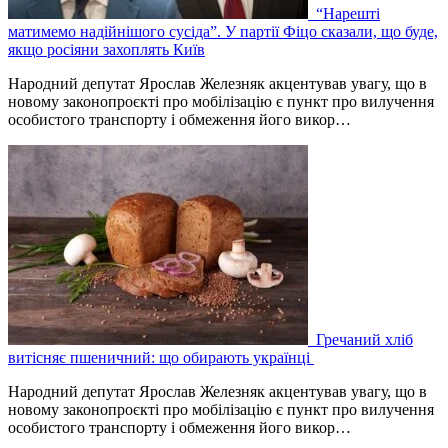
“Нарешті
матимемо надійнішого сусіда”. У партії Фіцо сказали, що буде,
якщо росіяни захоплять Київ
Народний депутат Ярослав Железняк акцентував увагу, що в
новому законопроєкті про мобілізацію є пункт про вилучення
особистого транспорту і обмеження його викор…
Гречаний хліб
витісняє пшеничний: що обирають українці
Народний депутат Ярослав Железняк акцентував увагу, що в
новому законопроєкті про мобілізацію є пункт про вилучення
особистого транспорту і обмеження його викор…