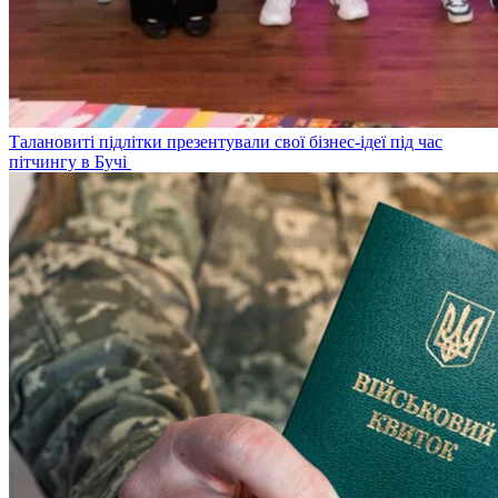
Талановиті підлітки презентували свої бізнес-ідеї під час
пітчингу в Бучі