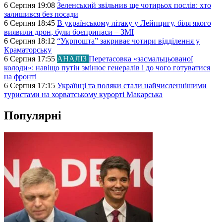
6 Серпня 19:08
Зеленський звільнив ще чотирьох послів: хто
залишився без посади
6 Серпня 18:45
В українському літаку у Лейпцигу, біля якого
виявили дрон, були боєприпаси – ЗМІ
6 Серпня 18:12
“Укрпошта” закриває чотири відділення у
Краматорську
6 Серпня 17:55
АНАЛІЗ
Перетасовка «засмальцьованої
колоди»: навіщо путін змінює генералів і до чого готуватися
на фронті
6 Серпня 17:15
Українці та поляки стали найчисленнішими
туристами на хорватському курорті Макарська
Популярні