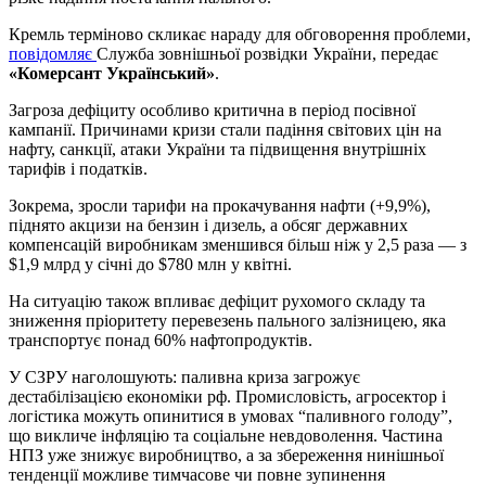
Кремль терміново скликає нараду для обговорення проблеми,
повідомляє
Служба зовнішньої розвідки України, передає
«Комерсант Український»
.
Загроза дефіциту особливо критична в період посівної
кампанії. Причинами кризи стали падіння світових цін на
нафту, санкції, атаки України та підвищення внутрішніх
тарифів і податків.
Зокрема, зросли тарифи на прокачування нафти (+9,9%),
піднято акцизи на бензин і дизель, а обсяг державних
компенсацій виробникам зменшився більш ніж у 2,5 раза — з
$1,9 млрд у січні до $780 млн у квітні.
На ситуацію також впливає дефіцит рухомого складу та
зниження пріоритету перевезень пального залізницею, яка
транспортує понад 60% нафтопродуктів.
У СЗРУ наголошують: паливна криза загрожує
дестабілізацією економіки рф. Промисловість, агросектор і
логістика можуть опинитися в умовах “паливного голоду”,
що викличе інфляцію та соціальне невдоволення. Частина
НПЗ уже знижує виробництво, а за збереження нинішньої
тенденції можливе тимчасове чи повне зупинення