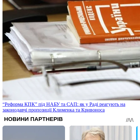
“Реформа КПК” під НАБУ та САП: як у Раді реагують на
законодавчі пропозиції Клименка та Кривоноса