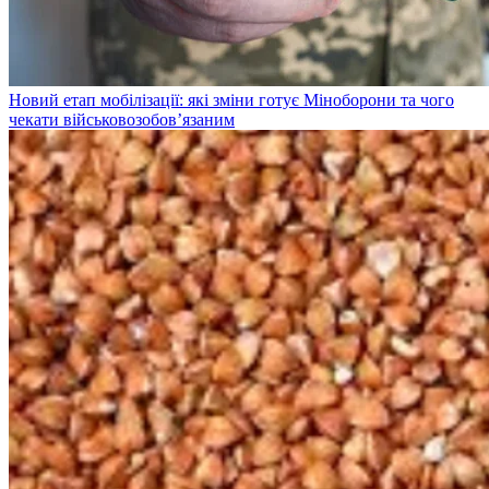
Новий етап мобілізації: які зміни готує Міноборони та чого
чекати військовозобов’язаним