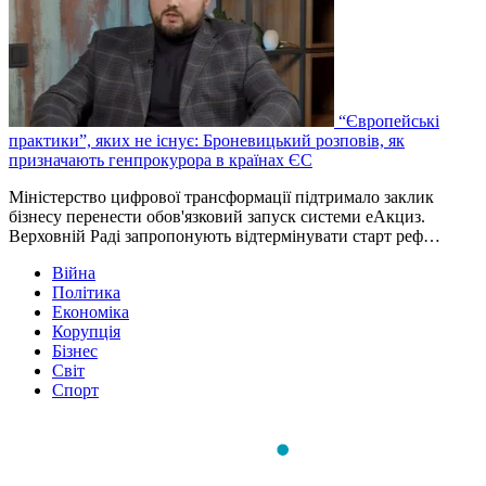
“Європейські
практики”, яких не існує: Броневицький розповів, як
призначають генпрокурора в країнах ЄС
Міністерство цифрової трансформації підтримало заклик
бізнесу перенести обов'язковий запуск системи еАкциз.
Верховній Раді запропонують відтермінувати старт реф…
Війна
Політика
Економіка
Корупція
Бізнес
Світ
Спорт