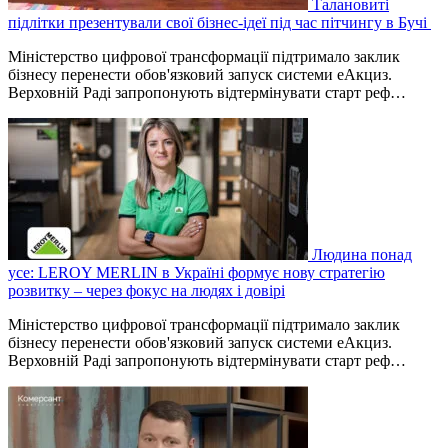
Талановиті
підлітки презентували свої бізнес-ідеї під час пітчингу в Бучі
Міністерство цифрової трансформації підтримало заклик
бізнесу перенести обов'язковий запуск системи еАкциз.
Верховній Раді запропонують відтермінувати старт реф…
Людина понад
усе: LEROY MERLIN в Україні формує нову стратегію
розвитку – через фокус на людях і довірі
Міністерство цифрової трансформації підтримало заклик
бізнесу перенести обов'язковий запуск системи еАкциз.
Верховній Раді запропонують відтермінувати старт реф…