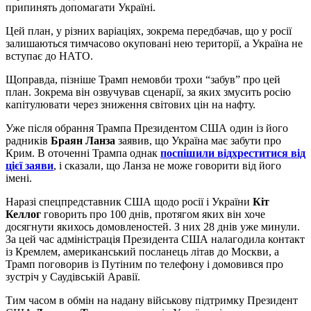
припинять допомагати Україні.
Цей план, у різних варіаціях, зокрема передбачав, що у росії
залишаються тимчасово окуповані нею території, а Україна не
вступає до НАТО.
Щоправда, пізніше Трамп немовби трохи “забув” про цей
план. Зокрема він озвучував сценарії, за яких змусить росію
капітулювати через зниження світових цін на нафту.
Уже після обрання Трампа Президентом США один із його
радників
Браян Ланза
заявив, що Україна має забути про
Крим. В оточенні Трампа однак
поспішили відхреститися від
цієї заяви
, і сказали, що Ланза не може говорити від його
імені.
Наразі спецпредставник США щодо росії і України
Кіт
Келлог
говорить про 100 днів, протягом яких він хоче
досягнути якихось домовленостей. З них 28 днів уже минули.
За цей час адміністрація Президента США налагодила контакт
із Кремлем, американський посланець літав до Москви, а
Трамп поговорив із Путіним по телефону і домовився про
зустріч у Саудівській Аравії.
Тим часом в обмін на надану військову підтримку Президент