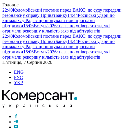
Головне
22:40
Коломойський постане перед ВАКС: до суду передали
резонансну справу ПриватБанку
14:44
Російські удари по
книжках: у Раді запропонували нові програми
підтримки
15:06
Вступ-2026: названо університети, які
отримали рекордну кількість заяв від абітурієнтів
22:40
Коломойський постане перед ВАКС: до суду передали
резонансну справу ПриватБанку
14:44
Російські удари по
книжках: у Раді запропонували нові програми
підтримки
15:06
Вступ-2026: названо університети, які
отримали рекордну кількість заяв від абітурієнтів
П’ятниця, 7 Серпня 2026
ENG
РУС
УКР