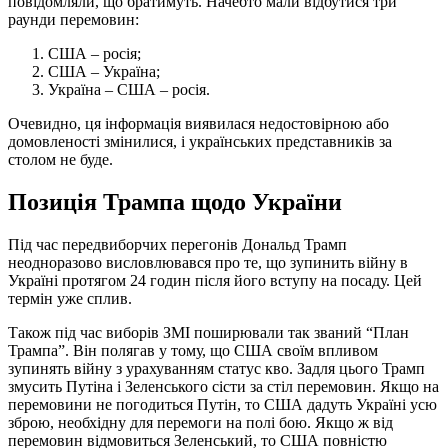
повідомляли, що братимуть. Начебто мали відбутися три
раунди перемовин:
США – росія;
США – Україна;
Україна – США – росія.
Очевидно, ця інформація виявилася недостовірною або
домовленості змінилися, і українських представників за
столом не буде.
Позиція Трампа щодо України
Під час передвиборчих перегонів Дональд Трамп
неодноразово висловлювався про те, що зупинить війну в
Україні протягом 24 годин після його вступу на посаду. Цей
термін уже сплив.
Також під час виборів ЗМІ поширювали так званий “План
Трампа”. Він полягав у тому, що США своїм впливом
зупинять війну з урахуванням статус кво. Задля цього Трамп
змусить Путіна і Зеленського сісти за стіл перемовин. Якщо на
перемовини не погодиться Путін, то США дадуть Україні усю
зброю, необхідну для перемоги на полі бою. Якщо ж від
перемовин відмовиться Зеленський, то США повністю