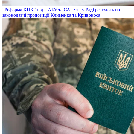
“Реформа КПК” під НАБУ та САП: як у Раді реагують на
законодавчі пропозиції Клименка та Кривоноса