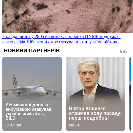
Правда війни у 280 світлинах: спільно з ПУМБ подружжя
фотографів Лібертових презентували книгу «Очі війни»