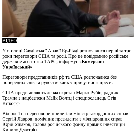
ВІДЕО
У столиці Саудівської Аравії Ер-Ріяді розпочалися перші за три
роки переговори США та росії. Про це повідомило російське
державне агентство ТАРС, інформує
«Комерсант
Український»
Переговори представників рф та США розпочалися без
попередніх слів та рукостискань у присутності преси.
США представляють держсекретар Марко Рубіо, радник
Трампа з нацбезпеки Майк Волтц і спецпосланець Стів
Віткофф.
Від росії на переговори прилетіли міністр закордонних справ
Сергій Лавров, помічник президента з міжнародних справ
Юрій Ушаков, голова російського фонду прямих інвестицій
Кирило Дмитрієв.