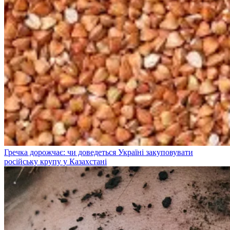
Гречка дорожчає: чи доведеться Україні закуповувати
російську крупу у Казахстані