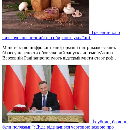
Гречаний хліб
витісняє пшеничний: що обирають українці
Міністерство цифрової трансформації підтримало заклик
бізнесу перенести обов'язковий запуск системи еАкциз.
Верховній Раді запропонують відтермінувати старт реф…
“Їх убили, бо вони
були поляками”: Дуда відзначився черговою заявою про