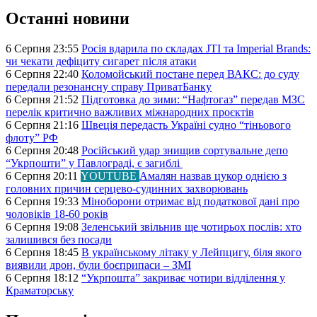
Останні новини
6 Серпня 23:55
Росія вдарила по складах JTI та Imperial Brands:
чи чекати дефіциту сигарет після атаки
6 Серпня 22:40
Коломойський постане перед ВАКС: до суду
передали резонансну справу ПриватБанку
6 Серпня 21:52
Підготовка до зими: “Нафтогаз” передав МЗС
перелік критично важливих міжнародних проєктів
6 Серпня 21:16
Швеція передасть Україні судно “тіньового
флоту” РФ
6 Серпня 20:48
Російський удар знищив сортувальне депо
“Укрпошти” у Павлограді, є загиблі
6 Серпня 20:11
YOUTUBE
Амалян назвав цукор однією з
головних причин серцево-судинних захворювань
6 Серпня 19:33
Міноборони отримає від податкової дані про
чоловіків 18-60 років
6 Серпня 19:08
Зеленський звільнив ще чотирьох послів: хто
залишився без посади
6 Серпня 18:45
В українському літаку у Лейпцигу, біля якого
виявили дрон, були боєприпаси – ЗМІ
6 Серпня 18:12
“Укрпошта” закриває чотири відділення у
Краматорську