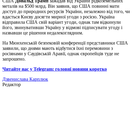
США
Дональд Трамп
зажадав від України рідкоземельних
металів на $500 млрд. Він заявив, що США повинні мати
доступ до природних ресурсів України, незалежно від того, чи
вдасться Києву досягти мирної угоди з росією. Україна
відправила США свій варіант угоди, однак там відкинули
його, звинувативши Україну у відмові підписувати угоду і
назвавши це рішення недалекоглядним.
На Мюнхенській безпековій конференції представники США
заявили, що днями мають відбутися їхні перемовини з
росіянами у Саудівській Аравії, однак європейців туде не
запрошено.
Читайте нас у Telegram: головні новини коротко
Дзвенислава Карплюк
Редактор