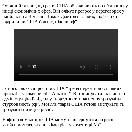
Останній заявив, що рф та США обговорюють возз’єднання у
низці економічних сфер. Він очікує прогрес у переговорах у
найближчі 2-3 місяці. Також Дмитрієв заявив, що “санкції
вдарили по США більше, ніж по рф”.
За його словами, росії та США “треба перейти до спільних
проєктів, у тому числі в Арктиці”. Він звинуватив колишню
адміністрацію Байдена у “відсутності прагнення зрозуміти
стурбованість рф”. Мовляв “зараз США готові вислухати та
зрозуміти позицію росії”.
Нафтові компанії зі США можуть повернутися до росії в
якийсь момент, заявив Дмитрієв у коментарі NYT.