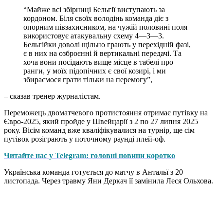
“Mайже всі збірниці Бельгії виступають за
кордоном. Біля своїх володінь команда діє з
опорним півзахисником, на чужій половині поля
використовує атакувальну схему 4—3—3.
Бельгійки доволі щільно грають у перехідній фазі,
є в них на озброєнні й вертикальні передачі. Та
хоча вони посідають вище місце в табелі про
ранги, у моїх підопічних є свої козирі, і ми
збираємося грати тільки на перемогу”,
– сказав тренер журналістам.
Переможець двоматчевого протистояння отримає путівку на
Євро-2025, який пройде у Швейцарії з 2 по 27 липня 2025
року. Вісім команд вже кваліфікувалися на турнір, ще сім
путівок розіграють у поточному раунді плей-оф.
Читайте нас у Telegram: головні новини коротко
Українська команда готується до матчу в Антальї з 20
листопада. Через травму Яни Деркач її замінила Леся Ольхова.