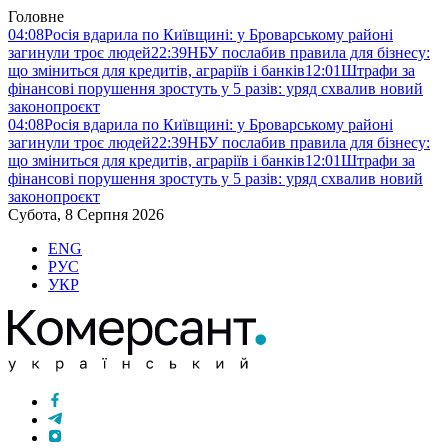
Головне
04:08
Росія вдарила по Київщині: у Броварському районі
загинули троє людей
22:39
НБУ послабив правила для бізнесу:
що зміниться для кредитів, аграріїв і банків
12:01
Штрафи за
фінансові порушення зростуть у 5 разів: уряд схвалив новий
законопроєкт
04:08
Росія вдарила по Київщині: у Броварському районі
загинули троє людей
22:39
НБУ послабив правила для бізнесу:
що зміниться для кредитів, аграріїв і банків
12:01
Штрафи за
фінансові порушення зростуть у 5 разів: уряд схвалив новий
законопроєкт
Субота, 8 Серпня 2026
ENG
РУС
УКР