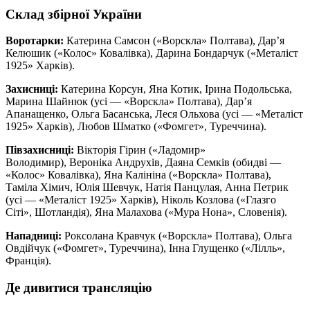
Склад збірної України
Воротарки:
Катерина Самсон («Ворскла» Полтава), Дар’я
Келюшик («Колос» Ковалівка), Дарина Бондарчук («Металіст
1925» Харків).
Захисниці:
Катерина Корсун, Яна Котик, Ірина Подольська,
Марина Шайнюк (усі — «Ворскла» Полтава), Дар’я
Апанащенко, Ольга Басанська, Леся Ольхова (усі — «Металіст
1925» Харків), Любов Шматко («Фомгет», Туреччина).
Півзахисниці:
Вікторія Гірин («Ладомир»
Володимир), Вероніка Андрухів, Даяна Семків (обидві —
«Колос» Ковалівка), Яна Калініна («Ворскла» Полтава),
Таміла Хімич, Юлія Шевчук, Натія Панцулая, Анна Петрик
(усі — «Металіст 1925» Харків), Ніколь Козлова («Глазго
Сіті», Шотландія), Яна Малахова («Мура Нона», Словенія).
Нападниці:
Роксолана Кравчук («Ворскла» Полтава), Ольга
Овдійчук («Фомгет», Туреччина), Інна Глущенко («Лілль»,
Франція).
Де дивитися трансляцію