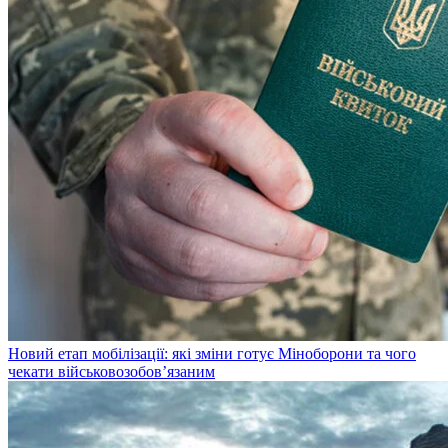
Новий етап мобілізації: які зміни готує Міноборони та чого
чекати військовозобов’язаним