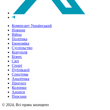
Комерсант Український
Новини
Війна
Політика
Економіка
Суспільство
Корупція
Бізнес
Світ
Спорт
Публікації
Спецтема
Аналітика
Прогноз
Колонки
Анонси
Персони
© 2024, Всі права захищено