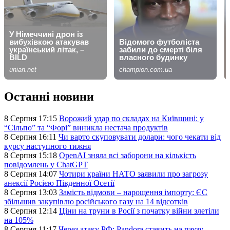
Останні новини
8 Серпня 17:15
Ворожий удар по складах на Київщині: у
“Сільпо” та “Форі” виникла нестача продуктів
8 Серпня 16:11
Чи варто скуповувати долари: чого чекати від
курсу наступного тижня
8 Серпня 15:18
OpenAI зняла всі заборони на кількість
повідомлень у ChatGPT
8 Серпня 14:07
Чотири країни НАТО заявили про загрозу
анексії Росією Південної Осетії
8 Серпня 13:03
Замість відмови – нарощення імпорту: ЄС
збільшив закупівлю російського газу на 14 відсотків
8 Серпня 12:14
Ціни на труни в Росії з початку війни злетіли
на 105%
8 Серпня 11:17
Через атаку РФ: Pandora ставить на паузу