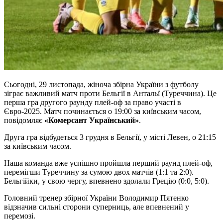
Сьогодні, 29 листопада, жіноча збірна України з футболу
зіграє важливий матч проти Бельгії в Антальї (Туреччина). Це
перша гра другого раунду плей-оф за право участі в
Євро-2025. Матч починається о 19:00 за київським часом,
повідомляє
«Комерсант Український»
.
Друга гра відбудеться 3 грудня в Бельгії, у місті Левен, о 21:15
за київським часом.
Наша команда вже успішно пройшла перший раунд плей-оф,
перемігши Туреччину за сумою двох матчів (1:1 та 2:0).
Бельгійки, у свою чергу, впевнено здолали Грецію (0:0, 5:0).
Головний тренер збірної України Володимир Пятенко
відзначив сильні сторони суперниць, але впевнений у
перемозі.