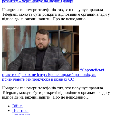
розвитку – через фокус на людях і довірі
IP-адреси та номери телефонів тих, хто порушує правила
Telegram, можуть бути розкриті відповідним органам влади у
відповідь на законні запити. Про це нещодавно…
“Європейські
практики”, яких не існує: Броневицький розповів, як
призначають генпрокурора в країнах ЄС
IP-адреси та номери телефонів тих, хто порушує правила
Telegram, можуть бути розкриті відповідним органам влади у
відповідь на законні запити. Про це нещодавно…
Війна
Політика