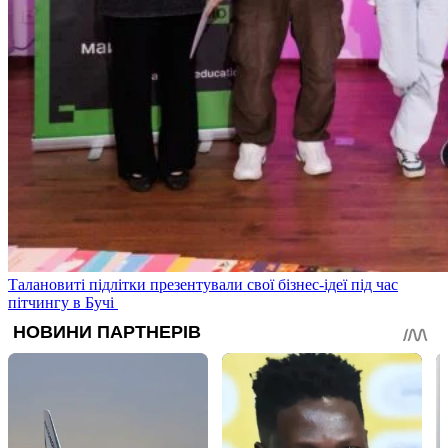
Талановиті підлітки презентували свої бізнес-ідеї під час
пітчингу в Бучі