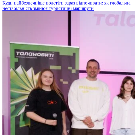
Куди найбезпечніше полетіти зараз відпочивати: як глобальна
нестабільність змінює туристичні маршрути