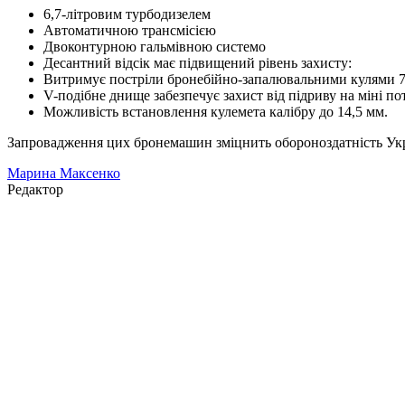
6,7-літровим турбодизелем
Автоматичною трансмісією
Двоконтурною гальмівною системо
Десантний відсік має підвищений рівень захисту:
Витримує постріли бронебійно-запалювальними кулями 7,
V-подібне днище забезпечує захист від підриву на міні по
Можливість встановлення кулемета калібру до 14,5 мм.
Запровадження цих бронемашин зміцнить обороноздатність Укра
Марина Максенко
Редактор