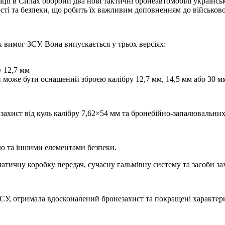
ації в Силах оборони два нові тактичні бронеавтомобілі украї
ті та безпеки, що робить їх важливим доповненням до військово
 вимог ЗСУ. Вона випускається у трьох версіях:
 12,7 мм
 може бути оснащений зброєю калібру 12,7 мм, 14,5 мм або 30 м
 захист від куль калібру 7,62×54 мм та бронебійно-запалювальних
ю та іншими елементами безпеки.
тичну коробку передач, сучасну гальмівну систему та засоби захи
У, отримала вдосконалений бронезахист та покращені характери