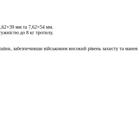
62×39 мм та 7,62×54 мм.
тужністю до 8 кг тротилу.
їни, забезпечивши військовим високий рівень захисту та маневр