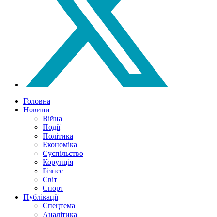
Головна
Новини
Війна
Події
Політика
Економіка
Суспільство
Корупція
Бізнес
Світ
Спорт
Публікації
Спецтема
Аналітика