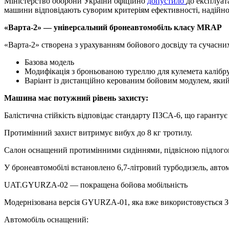
Міністерство оборони України офіційно
допустило
до експлуат
машини відповідають суворим критеріям ефективності, надійнос
«Варта-2» — універсальний бронеавтомобіль класу MRAP
«Варта-2» створена з урахуванням бойового досвіду та сучасних
Базова модель
Модифікація з броньованою туреллю для кулемета калібру
Варіант із дистанційно керованим бойовим модулем, який
Машина має потужний рівень захисту:
Балістична стійкість відповідає стандарту ПЗСА-6, що гарантує
Протимінний захист витримує вибух до 8 кг тротилу.
Салон оснащений протимінними сидіннями, підвісною підлого
У бронеавтомобілі встановлено 6,7-літровий турбодизель, автома
UAT.GYURZA-02 — покращена бойова мобільність
Модернізована версія GYURZA-01, яка вже використовується ЗС
Автомобіль оснащений: