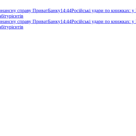
зонансну справу ПриватБанку
14:44
Російські удари по книжках: у
абітурієнтів
зонансну справу ПриватБанку
14:44
Російські удари по книжках: у
абітурієнтів