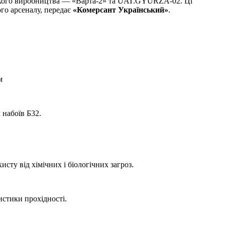
нського виробництва — «Варта-2» та UAT.GYURZA-02. Ці
го арсеналу, передає
«Комерсант Український»
.
м
 набоїв Б32.
сту від хімічних і біологічних загроз.
стики прохідності.