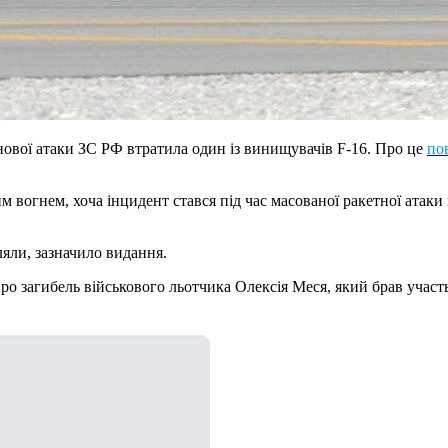
ронової атаки ЗС РФ втратила один із винищувачів F-16. Про це
по
им вогнем, хоча інцидент стався під час масованої ракетної атаки
ляли, зазначило видання.
ро загибель військового льотчика Олексія Меся, який брав участь