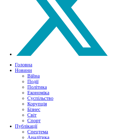
Головна
Новини
Війна
Події
Політика
Економіка
Суспільство
Корупція
Бізнес
Світ
Спорт
Публікації
Спецтема
Аналітика