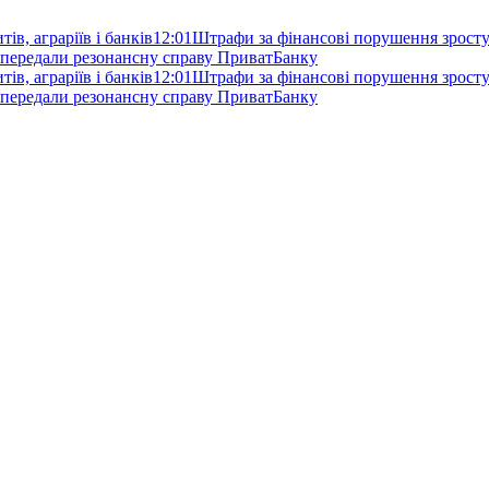
ів, аграріїв і банків
12:01
Штрафи за фінансові порушення зростут
 передали резонансну справу ПриватБанку
ів, аграріїв і банків
12:01
Штрафи за фінансові порушення зростут
 передали резонансну справу ПриватБанку