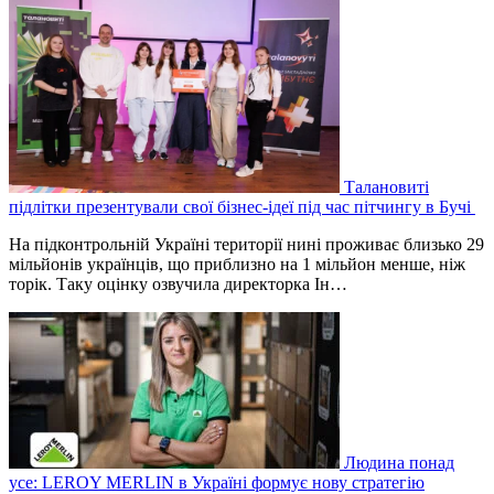
Талановиті
підлітки презентували свої бізнес-ідеї під час пітчингу в Бучі
На підконтрольній Україні території нині проживає близько 29
мільйонів українців, що приблизно на 1 мільйон менше, ніж
торік. Таку оцінку озвучила директорка Ін…
Людина понад
усе: LEROY MERLIN в Україні формує нову стратегію