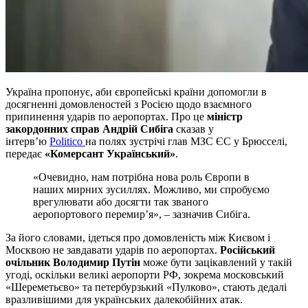
Україна пропонує, аби європейські країни допомогли в
досягненні домовленостей з Росією щодо взаємного
припинення ударів по аеропортах. Про це
міністр
закордонних справ Андрій Сибіга
сказав у
інтерв’ю
Politico
на полях зустрічі глав МЗС ЄС у Брюсселі,
передає
«Комерсант Український»
.
«Очевидно, нам потрібна нова роль Європи в
наших мирних зусиллях. Можливо, ми спробуємо
врегулювати або досягти так званого
аеропортового перемир’я», – зазначив Сибіга.
За його словами, ідеться про домовленість між Києвом і
Москвою не завдавати ударів по аеропортах.
Російський
очільник Володимир Путін
може бути зацікавлений у такій
угоді, оскільки великі аеропорти РФ, зокрема московський
«Шереметьєво» та петербурзький «Пулково», стають дедалі
вразливішими для українських далекобійних атак.