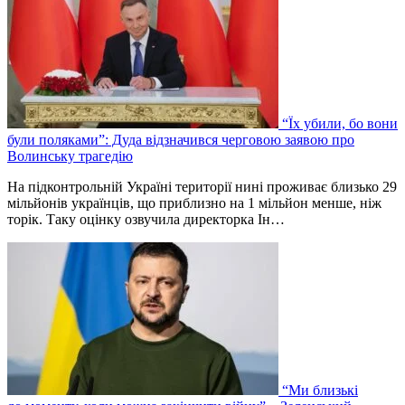
“Їх убили, бо вони
були поляками”: Дуда відзначився черговою заявою про
Волинську трагедію
На підконтрольній Україні території нині проживає близько 29
мільйонів українців, що приблизно на 1 мільйон менше, ніж
торік. Таку оцінку озвучила директорка Ін…
“Ми близькі