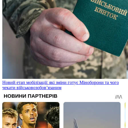
Новий етап мобілізації: які зміни готує Міноборони та чого
чекати військовозобов’язаним