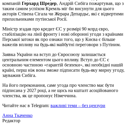
компаній
Герхард Шредер
, Андрій Сибіга пожартував, що з
таким самим успіхом Кремль міг би висунути для цього
акторів Стівена Сігала чи Жерара Депардьє, які є відвертими
прихильниками путінської Росії.
Міністр згадав про кредит ЄС у розмірі 90 млрд євро,
стабілізацію на лінії фронту і нові оборонні угоди з країнами
Перської затоки як про ознаки того, що у Києва є більше
важелів впливу на будь-які майбутні переговори з Путіним.
Заявка України на вступ до Євросоюзу залишається
центральним елементом цього впливу. Вступ до ЄС є
основною частиною «гарантій безпеки», які необхідні нашій
країні, перш ніж вона зможе підписати будь-яку мирну угоду,
зауважив Сибіга.
На його переконання, саме угода про членство має бути
підписана у 2027 році, а не щось на кшталт асоційованого
членства, як це пропонує Німеччина.
Читайте нас в Telegram:
важливі теми – без цензури
Анна Ткаченко
Редактор