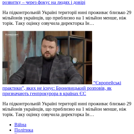
розвитку – через фокус на людях і довірі
На підконтрольній Україні території нині проживає близько 29
мільйонів українців, що приблизно на 1 мільйон менше, ніж
торік. Таку оцінку озвучила директорка Ін…
“Європейські
практики”, яких не існує: Броневицький розповів, як
призначають генпрокурора в країнах ЄС
На підконтрольній Україні території нині проживає близько 29
мільйонів українців, що приблизно на 1 мільйон менше, ніж
торік. Таку оцінку озвучила директорка Ін…
Війна
Політика