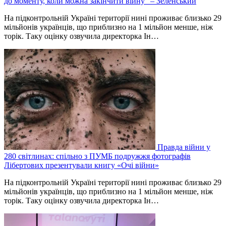
до моменту, коли можна закінчити війну” – Зеленський
На підконтрольній Україні території нині проживає близько 29
мільйонів українців, що приблизно на 1 мільйон менше, ніж
торік. Таку оцінку озвучила директорка Ін…
Правда війни у
280 світлинах: спільно з ПУМБ подружжя фотографів
Лібертових презентували книгу «Очі війни»
На підконтрольній Україні території нині проживає близько 29
мільйонів українців, що приблизно на 1 мільйон менше, ніж
торік. Таку оцінку озвучила директорка Ін…