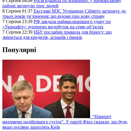
8 Серпня 04:08
Росія вдарила по Київщині: у Броварському
районі загинули троє людей
8 Серпня 01:37
Ексглаві МЗС Угорщини Сійярто загрожує до
трьох років ув’язнення: що відомо про нову справу
7 Серпня 23:39
РФ завдала наймасованішого удару по
«Укрнафті»: зупинено видобуток на семи об’єктах
7 Серпня 22:39
НБУ послабив правила для бізнесу: що
зміниться для кредитів, аграріїв і банків
Популярні
“Нарешті
матимемо надійнішого сусіда”. У партії Фіцо сказали, що буде,
якщо росіяни захоплять Київ