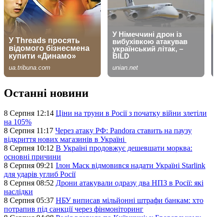
Останні новини
8 Серпня 12:14
Ціни на труни в Росії з початку війни злетіли
на 105%
8 Серпня 11:17
Через атаку РФ: Pandora ставить на паузу
відкриття нових магазинів в Україні
8 Серпня 10:12
В Україні продовжує дешевшати морква:
основні причини
8 Серпня 09:21
Ілон Маск відмовився надати Україні Starlink
для ударів углиб Росії
8 Серпня 08:52
Дрони атакували одразу два НПЗ в Росії: які
наслідки
8 Серпня 05:37
НБУ виписав мільйонні штрафи банкам: хто
потрапив під санкції через фінмоніторинг