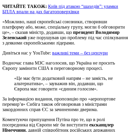
ЧИТАЙТЕ ТАКОЖ:
Київ під атакою “шахедів”: уламки
БПЛА впали на дах багатоповерхівки
«Можливо, наші європейські союзники, створивши
платформу або, може, спеціальну групу, могли б обговорити
це», – сказав міністр, додавши, що
президент Володимир
Зеленський
уже порушував цю проблему під час спілкування
з деякими європейськими лідерами.
Дивіться нас у YouTube:
важливі теми – без цензури
Водночас глава МЗС наголосив, що Україна не просить
Європу замінити США в переговорному процесі.
«Це має бути додатковий напрям – не замість, не
альтернатива», – зауважив він, додавши, що
Європа має говорити «єдиним голосом».
За інформацією видання, пропозицію про «аеропортове
перемир’я» Сибіга також обговорював з міністрами
закордонних справ ЄС за зачиненими дверима.
Коментуючи припущення Путіна про те, що в ролі
посередника від Європи міг би виступити
ексканцлер
Німеччини
, давній співробітник російських державних