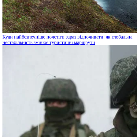
Куди найбезпечніше полетіти зараз відпочивати: як глобальна
нестабільність змінює туристичні маршрути