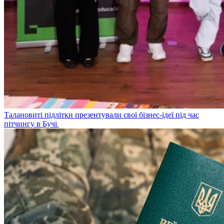
Талановиті підлітки презентували свої бізнес-ідеї під час
пітчингу в Бучі