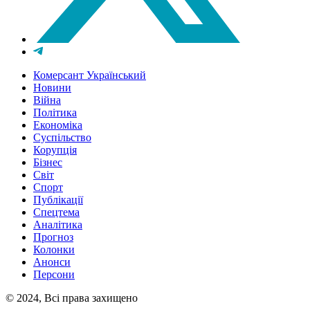
Комерсант Український
Новини
Війна
Політика
Економіка
Суспільство
Корупція
Бізнес
Світ
Спорт
Публікації
Спецтема
Аналітика
Прогноз
Колонки
Анонси
Персони
© 2024, Всі права захищено